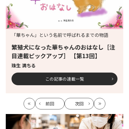
「華ちゃん」という名前で呼ばれるまでの物語
繁殖犬になった華ちゃんのおはなし［注
目連載ピックアップ］ 【第13回】
珠生 満ちる
この記事の連載一覧
前回
次回
最
の
の
最
初
記
記
新
事
事
へ
へ