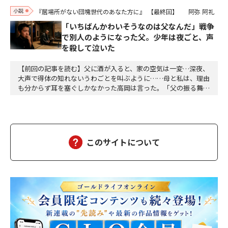
小説
『居場所がない団塊世代のあなた方に』
【最終回】
阿弥 阿礼
「いちばんかわいそうなのは父なんだ」戦争
で別人のようになった父。少年は夜ごと、声
を殺して泣いた
【前回の記事を読む】父に酒が入ると、家の空気は一変…深夜、
大声で得体の知れないうわごとを叫ぶように……母と私は、理由
も分からず耳を塞ぐしかなかった高岡は言った。「父の振る舞い
が悲しくて涙がこぼれてくるんだ。でも、泣きたくても、夜だか
ら声を出すわけにもいかなくて……。夜空を見上げると、星々
は、闇に無数に輝いている。赤や黄色、それにオレンジ色の星も
あるし、冷たい白く光を放つ星もある。星々は北極星を中…
このサイトについて