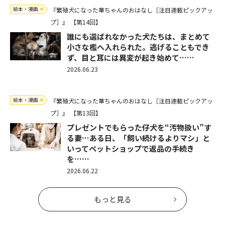
絵本・漫画
『繁殖犬になった華ちゃんのおはなし［注目連載ピックアッ
プ］』
【第14回】
誰にも選ばれなかった犬たちは、まとめて
小さな檻へ入れられた。逃げることもでき
ず、目と耳には異変が起き始めて……
2026.06.23
絵本・漫画
『繁殖犬になった華ちゃんのおはなし［注目連載ピックアッ
プ］』
【第13回】
プレゼントでもらった仔犬を“汚物扱い”す
る妻…ある日、「飼い続けるよりマシ」と
いってペットショップで返品の手続き
を……
2026.06.22
もっと見る