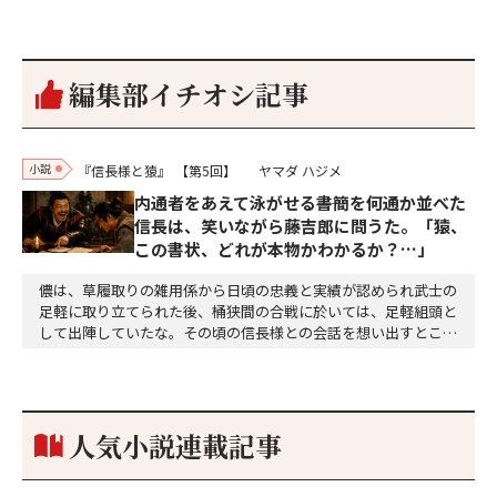
編集部イチオシ記事
小説
『信長様と猿』
【第5回】
ヤマダ ハジメ
内通者をあえて泳がせる――書簡を何通か並べた
信長は、笑いながら藤吉郎に問うた。「猿、
この書状、どれが本物かわかるか？…」
儂は、草履取りの雑用係から日頃の忠義と実績が認められ武士の
足軽に取り立てられた後、桶狭間の合戦に於いては、足軽組頭と
して出陣していたな。その頃の信長様との会話を想い出すとこん
な秘話があったわ。「殿、桶狭間の戦ですが、拙者も組頭として
参加しておりました。勝てる相手とは思えないほど兵の差があり
もうした。確か今川勢1万2000に対し織田勢はわずか3000あま
り。どうして勝てたのか、未だにわかりません。…
人気小説連載記事