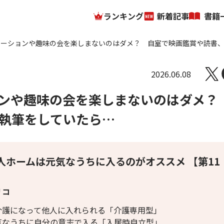
ランキング
新着記事
書籍
エーションや趣味の会を楽しまないのはダメ？ 自室で映画鑑賞や読書
…
2026.06.08
ョンや趣味の会を楽しまないのはダメ
執筆をしていたら…
人ホームは元気なうちに入るのがオススメ 【第11
】
リコ
介護になって他人に入れられる「介護専用型」
気なうちに自分の意志で入る「入居時自立型」