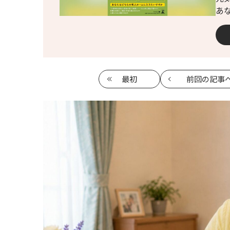
あ
最初
前回
の記事