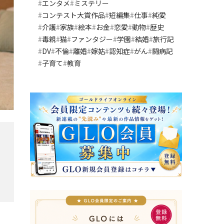
エンタメ
ミステリー
コンテスト大賞作品
短編集
仕事
純愛
介護
家族
絵本
お金
恋愛
動物
歴史
毒親
猫
ファンタジー
学園
結婚
旅行記
DV
不倫
離婚
嫁姑
認知症
がん
闘病記
子育て
教育