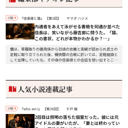
小説
『信長様と猿』
【第5回】
ヤマダ ハジメ
内通者をあえて泳がせる――書簡を何通か並べた
信長は、笑いながら藤吉郎に問うた。「猿、
この書状、どれが本物かわかるか？…」
儂は、草履取りの雑用係から日頃の忠義と実績が認められ武士の
足軽に取り立てられた後、桶狭間の合戦に於いては、足軽組頭と
して出陣していたな。その頃の信長様との会話を想い出すとこん
な秘話があったわ。「殿、桶狭間の戦ですが、拙者も組頭として
参加しておりました。勝てる相手とは思えないほど兵の差があり
もうした。確か今川勢1万2000に対し織田勢はわずか3000あま
り。どうして勝てたのか、未だにわかりません。…
人気小説連載記事
小説
『who am I』
【第30回】
千戸 嶺
2回目は照明の落ちた個室だった。彼には元
アイドルの妻がいたが、「妻とは終わってい