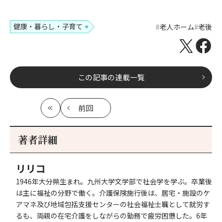
健康・暮らし・子育て
老人ホーム
老後
この記事の連載一覧
前回
最
の
初
記
事
著者詳細
へ
リリコ
1946年大分県生まれ。九州大学文学部で社会学を学ぶ。卒業後
は主に福祉の分野で働く。介護保険施行後は、居宅・施設のケ
アマネ及び地域包括支援センターの社会福祉士職として就労す
るも、両親の在宅介護をしながらの勤務で疲労困憊した。6年