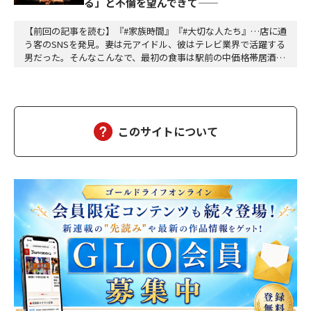
る」と不倫を望んできて——
【前回の記事を読む】『#家族時間』『#大切な人たち』…店に通
う客のSNSを発見。妻は元アイドル、彼はテレビ業界で活躍する
男だった。そんなこんなで、最初の食事は駅前の中価格帯居酒屋
だった。テーブル席。開けた空間。周囲の喧噪。「偶然同じ店に
来た」が成立するギリギリの曖昧さ。高畑は抜け目ない。計算し
て動いている。計算して動く人間は計算で返せばいいから怖くな
い。怖いのは無計算な人間だ。衝動で動く馬鹿と、…
このサイトについて