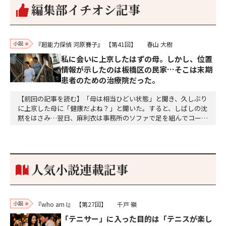
編集部イチオシ記事
小説
『超能力探偵 河原賽子』
【第41回】
春山 大樹
私に会いに上京したはずの母。しかし、位置
情報が示したのは板橋区の民家…そこは末期
患者のための治療院だった。
【前回の記事を読む】「母は相当ひどい状態」と聞き、久しぶり
に上京した母に「健康だよね？」と聞いた。すると、しばしの沈
黙をはさみ…翌日、麻利衣は事務所のソファで足を組んでコーヒ
ーを啜っていた賽子の前に右手の握り拳を固めていきなり立ちは
だかった。「何だ、そのしかめ面は。腹でも痛いのか」麻利衣が
拳を賽子に向けて突き出し、手首を回して掌を開くとそこには1
個のサイコロが握られていた。「やはり私はあなたの超…
人気小説連載記事
小説
『who am I』
【第27回】
千戸 嶺
「テニサー」に入った目的は「テニスが楽し