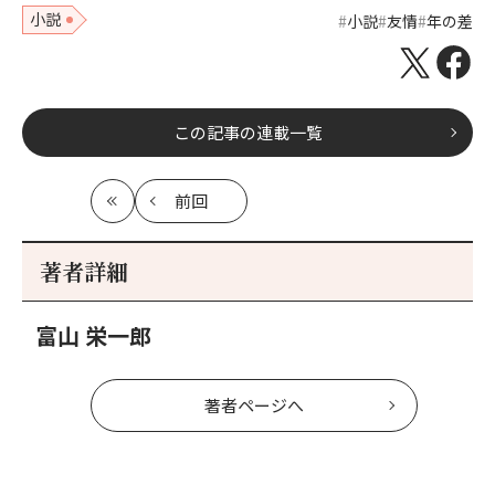
小説
小説
友情
年の差
この記事の連載一覧
前回
最
の
初
記
事
著者詳細
へ
富山 栄一郎
著者ページへ