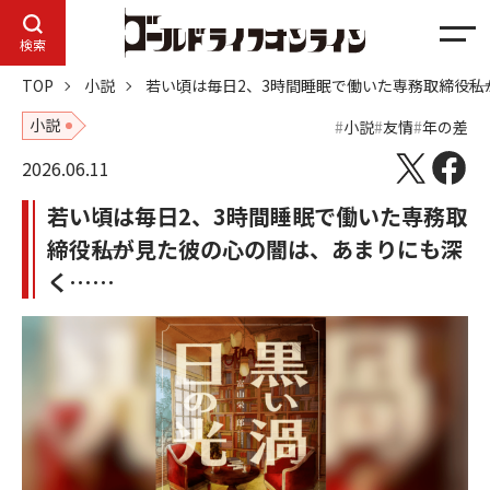
メ
検索
ニ
TOP
小説
若い頃は毎日2、3時間睡眠で働いた専務取締役――
ュ
ー
小説
小説
友情
年の差
2026.06.11
若い頃は毎日2、3時間睡眠で働いた専務取
締役――私が見た彼の心の闇は、あまりにも深
く……