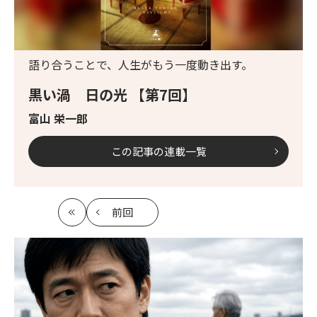
語り合うことで、人生がもう一度動き出す。
黒い渦 日の光 【第7回】
富山 栄一郎
この記事の連載一覧
前回
最
の
初
記
事
へ