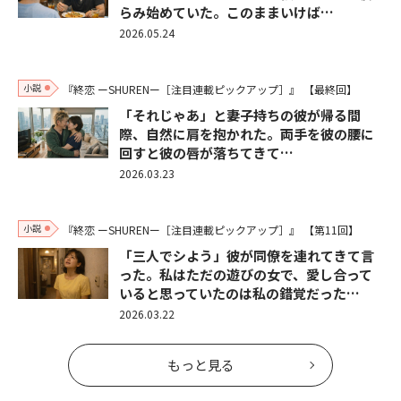
らみ始めていた。このままいけば…
2026.05.24
小説
『終恋 ーSHURENー［注目連載ピックアップ］』
【最終回】
「それじゃあ」と妻子持ちの彼が帰る間
際、自然に肩を抱かれた。両手を彼の腰に
回すと彼の唇が落ちてきて…
2026.03.23
小説
『終恋 ーSHURENー［注目連載ピックアップ］』
【第11回】
「三人でシよう」彼が同僚を連れてきて言
った。私はただの遊びの女で、愛し合って
いると思っていたのは私の錯覚だった…
2026.03.22
もっと見る