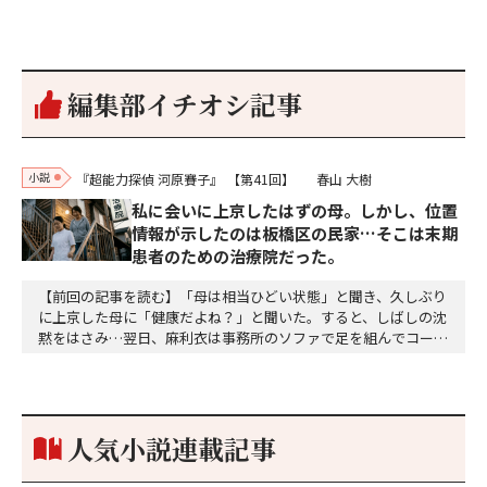
編集部イチオシ記事
小説
『超能力探偵 河原賽子』
【第41回】
春山 大樹
私に会いに上京したはずの母。しかし、位置
情報が示したのは板橋区の民家…そこは末期
患者のための治療院だった。
【前回の記事を読む】「母は相当ひどい状態」と聞き、久しぶり
に上京した母に「健康だよね？」と聞いた。すると、しばしの沈
黙をはさみ…翌日、麻利衣は事務所のソファで足を組んでコーヒ
ーを啜っていた賽子の前に右手の握り拳を固めていきなり立ちは
だかった。「何だ、そのしかめ面は。腹でも痛いのか」麻利衣が
拳を賽子に向けて突き出し、手首を回して掌を開くとそこには1
個のサイコロが握られていた。「やはり私はあなたの超…
人気小説連載記事