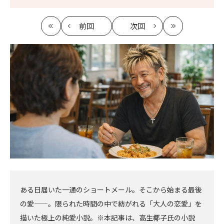
前回
次回
最
の
の
最
初
記
記
新
事
事
へ
へ
ある日届いた一通のショートメール。そこから始まる最後
の愛——。限られた時間の中で紡がれる「大人の恋愛」を
描いた極上の純愛小説。※本記事は、高生椰子氏の小説