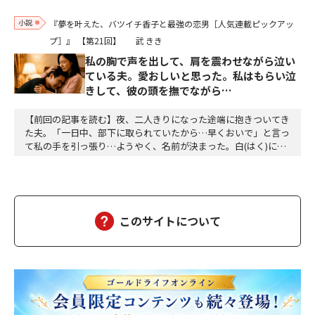
小説
『夢を叶えた、バツイチ香子と最強の恋男［人気連載ピックアッ
プ］』
【第21回】
武 きき
私の胸で声を出して、肩を震わせながら泣い
ている夫。愛おしいと思った。私はもらい泣
きして、彼の頭を撫でながら…
【前回の記事を読む】夜、二人きりになった途端に抱きついてき
た夫。「一日中、部下に取られていたから…早くおいで」と言っ
て私の手を引っ張り…ようやく、名前が決まった。白(はく)に決
定。夕方、三人ともお風呂に入って、美味しい食事をして、「香
子さん、おはぎが食べたい」「分かりました」「う～ん、本当に
美味しい」三個をペロッと食べた。「幸也は食いしん坊ね、うふ
ふふ」「母さんだって、二個食べただろう」「あら、…
このサイトについて