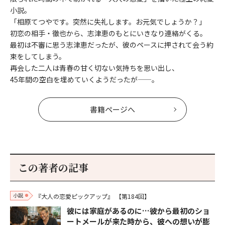
小説。
「相原てつやです。突然に失礼します。お元気でしょうか？」
初恋の相手・徹也から、志津恵のもとにいきなり連絡がくる。
最初は不審に思う志津恵だったが、彼のペースに押されて会う約
束をしてしまう。
再会した二人は青春の甘く切ない気持ちを思い出し、
45年間の空白を埋めていくようだったが——。
書籍ページへ
この著者の記事
小説
『大人の恋愛ピックアップ』
【第184回】
彼には家庭があるのに…彼から最初のショ
ートメールが来た時から、彼への想いが膨