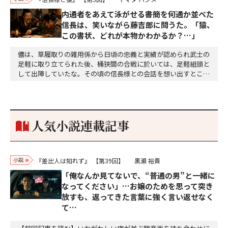
内通者をあえて泳がせる――書簡を何通か並べた
信長は、笑いながら藤吉郎に問うた。「猿、
この書状、どれが本物かわかるか？…」
儂は、草履取りの雑用係から日頃の忠義と実績が認められ武士の
足軽に取り立てられた後、桶狭間の合戦に於いては、足軽組頭と
して出陣していたな。その頃の信長様との会話を想い出すとこん
な秘話があったわ。「殿、桶狭間の戦ですが、拙者も組頭として
参加しておりました。勝てる相手とは思えないほど兵の差があり
もうした。確か今川勢1万2000に対し織田勢はわずか3000あま
り。どうして勝てたのか、未だにわかりません。…
人気小説連載記事
小説
『差出人は知れず』
【第39回】
黒瀬 裕貴
「俺なんか見てないで、“普通の男”と一緒に
なってください」…お嬢のためを思って突き
放すも、返ってきた言葉に強く言い返せなく
て…