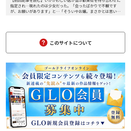
【前回記事を読む】いかがわしい店が並ぶ歓楽街を待ち合わせに
指定され…現れたのは少女だった。「会ったばかりで不躾です
が、お願いがあります」と…「そういやお嬢。まさかとは思いま
すけど、葵さんに俺たちのこと、言ってないでしょうね」「言う
わけないじゃない。今どき食えないんだからこんな稼業とっとと
畳めばいいのに」「そうすっと路頭に迷うヤツらが大勢出ますか
らねぇ」「自業自得なだけよ」「手厳しいすっねぇ。今日…
このサイトについて