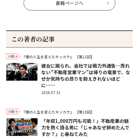
書籍ページへ
この著者の記事
小説
『僕の人生を変えたキッカケ』
【第11回】
彼女に振られ、会社では戦力外通告…売れ
ない”不動産営業マン”は帰りの電車で、な
ぜか気持ちの昂りを抑えきれないほど
に……
2026.07.31
小説
『僕の人生を変えたキッカケ』
【第10回】
「年収1,000万円も可能！」不動産業の魅
力を熱く語る男に「じゃあなぜ辞めたんで
すか？」と尋ねてみた