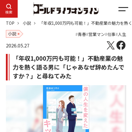
メ
検索
ニ
TOP
小説
「年収1,000万円も可能！」不動産業の魅力を
ュ
ー
小説
青春
営業マン
仕事
人生
2026.05.27
「年収1,000万円も可能！」不動産業の魅
力を熱く語る男に「じゃあなぜ辞めたんで
すか？」と尋ねてみた