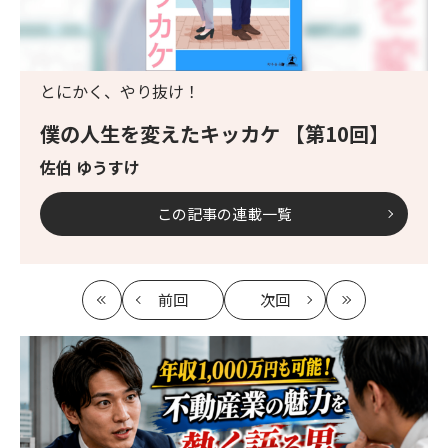
とにかく、やり抜け！
僕の人生を変えたキッカケ 【第10回】
佐伯 ゆうすけ
この記事の連載一覧
前回
次回
最
の
の
最
初
記
記
新
事
事
へ
へ