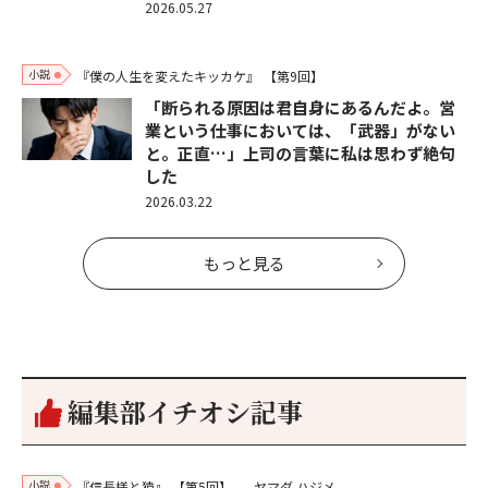
2026.05.27
小説
『僕の人生を変えたキッカケ』
【第9回】
「断られる原因は君自身にあるんだよ。営
業という仕事においては、「武器」がない
と。正直…」上司の言葉に私は思わず絶句
した
2026.03.22
もっと見る
編集部イチオシ記事
小説
『信長様と猿』
【第5回】
ヤマダ ハジメ