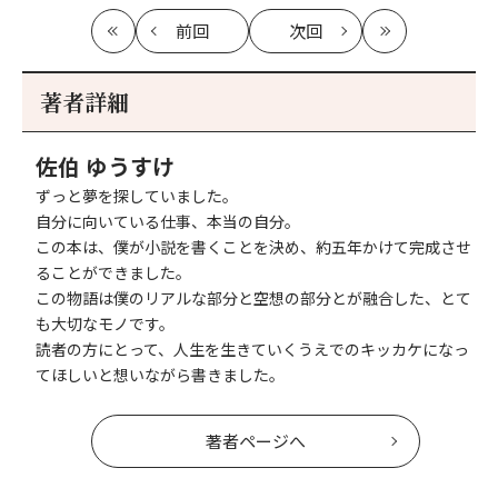
前回
次回
最
の
の
最
初
記
記
新
事
事
著者詳細
へ
へ
佐伯 ゆうすけ
ずっと夢を探していました。
自分に向いている仕事、本当の自分。
この本は、僕が小説を書くことを決め、約五年かけて完成させ
ることができました。
この物語は僕のリアルな部分と空想の部分とが融合した、とて
も大切なモノです。
読者の方にとって、人生を生きていくうえでのキッカケになっ
てほしいと想いながら書きました。
著者ページへ