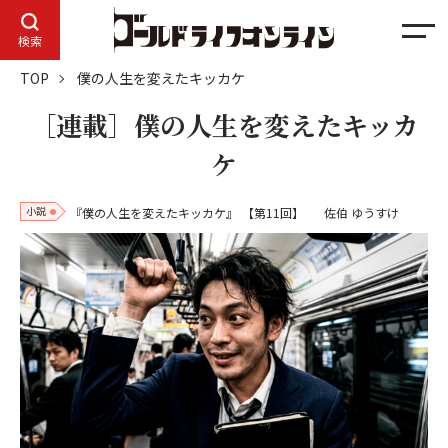
メ
検索
ニ
TOP
僕の人生を変えたキッカケ
ュ
ー
［連載］僕の人生を変えたキッカ
ケ
小説
『僕の人生を変えたキッカケ』
【第11回】
佐伯 ゆうすけ