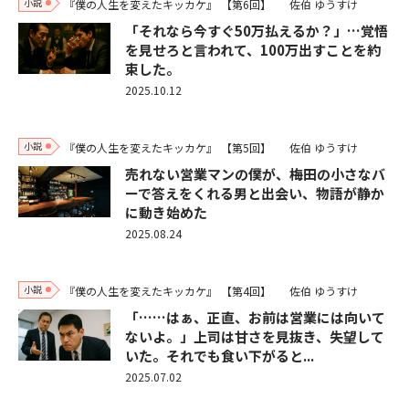
小説
『僕の人生を変えたキッカケ』
【第6回】
佐伯 ゆうすけ
「それなら今すぐ50万払えるか？」…覚悟
を見せろと言われて、100万出すことを約
束した。
2025.10.12
小説
『僕の人生を変えたキッカケ』
【第5回】
佐伯 ゆうすけ
売れない営業マンの僕が、梅田の小さなバ
ーで答えをくれる男と出会い、物語が静か
に動き始めた
2025.08.24
小説
『僕の人生を変えたキッカケ』
【第4回】
佐伯 ゆうすけ
「……はぁ、正直、お前は営業には向いて
ないよ。」上司は甘さを見抜き、失望して
いた。それでも食い下がると...
2025.07.02