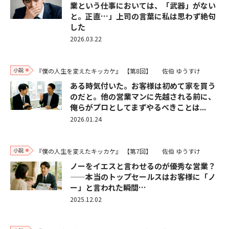
業という仕事においては、「武器」がない
と。正直…」上司の言葉に私は思わず絶句
した
2026.03.22
小説
『僕の人生を変えたキッカケ』
【第8回】
佐伯 ゆうすけ
ある時気付いた。お客様は初めて家を買う
のだと。他の営業マンに先越される前に、
俺らがプロとしてまずやるべきことは...
2026.01.24
小説
『僕の人生を変えたキッカケ』
【第7回】
佐伯 ゆうすけ
ノーをイエスと言わせるのが優秀な営業？
——本当のトップセールスはお客様に「ノ
ー」と言われた瞬間…
2025.12.02