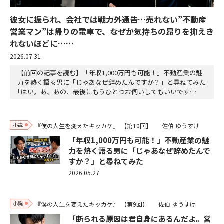
彼女に振られ、会社では戦力外通告…売れない”不動産
営業マン”は帰りの電車で、なぜか気持ちの昂りを抑えき
れないほどに……
2026.07.31
【前回の記事を読む】「年収1,000万円も可能！」不動産業の魅
力を熱く語る男に「じゃあなぜ辞めたんですか？」と尋ねてみた
｢はい。あ、あの、最後にもうひとつお伺いしてもいいです
か？」「なんだい？」こんなこと聞いてもいいのか不安になりな
がらも、僕は意を決して質問することにした。「……何カ月くら
いで売れるようになれますか？」「ぷっ、がははは。逆に聞くけ
小説
『僕の人生を変えたキッカケ』
【第10回】
佐伯 ゆうすけ
ど、斎藤くんは売れるようになるのに、何カ月かけるつ…
「年収1,000万円も可能！」不動産業の魅
力を熱く語る男に「じゃあなぜ辞めたんで
すか？」と尋ねてみた
2026.05.27
小説
『僕の人生を変えたキッカケ』
【第9回】
佐伯 ゆうすけ
「断られる原因は君自身にあるんだよ。営