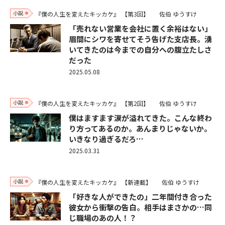
小説
『僕の人生を変えたキッカケ』
【第3回】
佐伯 ゆうすけ
「売れない営業を会社に置く余裕はない」
眉間にシワを寄せてそう告げた支店長。湧
いてきたのは今までの自分への腹立たしさ
だった
2025.05.08
小説
『僕の人生を変えたキッカケ』
【第2回】
佐伯 ゆうすけ
僕はますます涙が溢れてきた。こんな終わ
り方ってあるのか。あんまりじゃないか。
いきなり過ぎるだろ…
2025.03.31
小説
『僕の人生を変えたキッカケ』
【新連載】
佐伯 ゆうすけ
「好きな人ができたの」二年間付き合った
彼女から衝撃の告白。相手はまさかの…同
じ職場のあの人！？