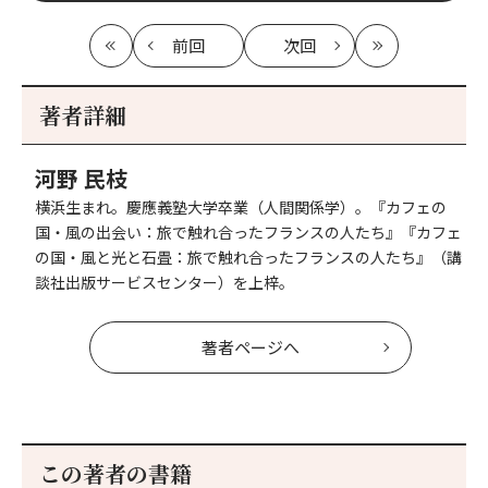
前回
次回
最
の
の
最
初
記
記
新
事
事
著者詳細
へ
へ
河野 民枝
横浜生まれ。慶應義塾大学卒業（人間関係学）。『カフェの
国・風の出会い：旅で触れ合ったフランスの人たち』『カフェ
の国・風と光と石畳：旅で触れ合ったフランスの人たち』（講
談社出版サービスセンター）を上梓。
著者ページへ
この著者の書籍