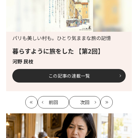
パリも美しい村も。ひとり気ままな旅の記憶
暮らすように旅をした 【第2回】
河野 民枝
この記事の連載一覧
前回
次回
最
の
の
最
初
記
記
新
事
事
へ
へ