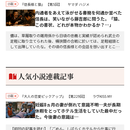
小説
『信長様と猿』
【第5回】
ヤマダ ハジメ
内通者をあえて泳がせる――書簡を何通か並べた
信長は、笑いながら藤吉郎に問うた。「猿、
この書状、どれが本物かわかるか？…」
儂は、草履取りの雑用係から日頃の忠義と実績が認められ武士の
足軽に取り立てられた後、桶狭間の合戦に於いては、足軽組頭と
して出陣していたな。その頃の信長様との会話を想い出すとこん
な秘話があったわ。「殿、桶狭間の戦ですが、拙者も組頭として
参加しておりました。勝てる相手とは思えないほど兵の差があり
もうした。確か今川勢1万2000に対し織田勢はわずか3000あま
り。どうして勝てたのか、未だにわかりません。…
人気小説連載記事
小説
『大人の恋愛ピックアップ』
【第229回】
ラヴKISS MY
妊娠8ヵ月の妻が倒れて意識不明…夫が長期
休暇をとってホテル生活をしていた最中だっ
た。今後妻の意識は…
【前回の記事を読む】「ごめん。しばらくホテルから仕事に行