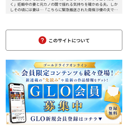
く」妊娠中の妻と元カノの間で揺れる気持ちを確かめる夫。しか
しその頃には妻は…「こちらに緊急搬送された南條沙優の夫です
が、沙優は大丈夫でしょうか」「しばらくお待ちください、担当
医を呼び出しますので、そちらでお待ちください」沙優の身に大
変なことが起こっていようとは、この時は想像もつかなかった。
しばらくして、担当医の先生が俺の元にやってきた。「南…
このサイトについて