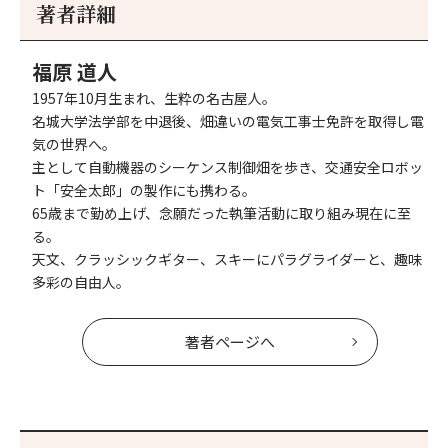
事
事
著者詳細
へ
へ
福原 道人
1957年10月生まれ、生粋の名古屋人。
名城大学法学部を中退後、畑違いの電気工事士免許を取得し電
気の世界へ。
主として自動機器のシーケンス制御畑を歩き、交通安全ロボッ
ト「安全太郎」の製作にも携わる。
65歳まで勤め上げ、念願だった執筆活動に取り組み現在に至
る。
天文、クラッシックギター、スキーにパラグライダーと、趣味
多彩の自由人。
著者ページへ