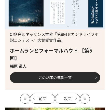
幻冬舎ルネッサンス主催『第8回セカンドライフ小
説コンテスト』大賞受賞作品。
ホームランとフォーマルハウト 【第5
回】
福原 道人
この記事の連載一覧
前回
次回
最
の
の
最
初
記
記
新