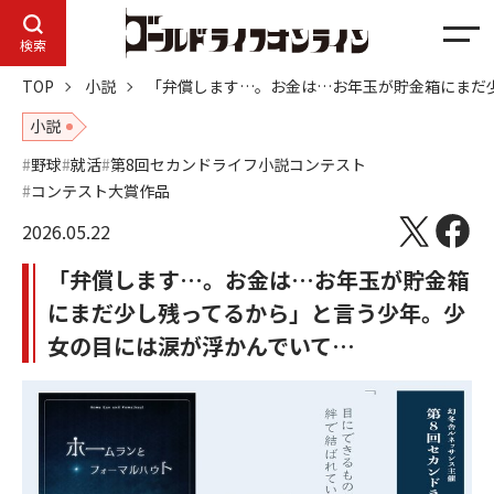
メ
検索
ニ
TOP
小説
「弁償します…。お金は…お年玉が貯金箱にまだ
ュ
ー
小説
野球
就活
第8回セカンドライフ小説コンテスト
コンテスト大賞作品
2026.05.22
「弁償します…。お金は…お年玉が貯金箱
にまだ少し残ってるから」と言う少年。少
女の目には涙が浮かんでいて…