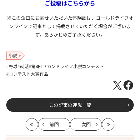
ご投稿は
こちら
から
※この企画にお寄せいただいた体験談は、ゴールドライフオ
ンラインで記事として掲載させていただく場合がございま
す。あらかじめご了承ください。
小説
野球
就活
第8回セカンドライフ小説コンテスト
コンテスト大賞作品
この記事の連載一覧
前回
次回
最
の
の
最
初
記
記
新