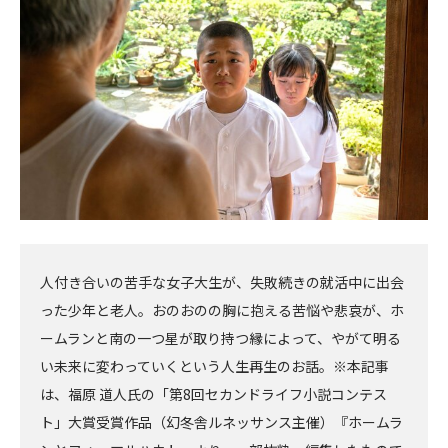
事
事
へ
へ
人付き合いの苦手な女子大生が、失敗続きの就活中に出会
った少年と老人。おのおのの胸に抱える苦悩や悲哀が、ホ
ームランと南の一つ星が取り持つ縁によって、やがて明る
い未来に変わっていくという人生再生のお話。※本記事
は、福原 道人氏の「第8回セカンドライフ小説コンテス
ト」大賞受賞作品（幻冬舎ルネッサンス主催）『ホームラ