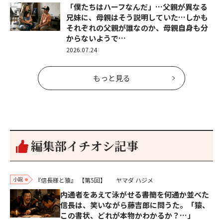
「僕たちはハーフなんだ」…父親が異なる
兄妹に、母親はそう説明していた…しかも
それぞれの父親が誰なのか、母親自身も分
からないようで…
2026.07.24
もっと見る
編集部イチオシ記事
小説
『信長様と猿』
【第5回】
ヤマダ ハジメ
内通者をあえて泳がせる――書簡を何通か並べた
信長は、笑いながら藤吉郎に問うた。「猿、
この書状、どれが本物かわかるか？…」