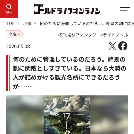
メ
検索
ニ
TOP
小説
何のために管理しているのだろう。絶景の割に閑
ュ
ー
小説
SF小説
ファンタジー
ライトノベル
2026.05.08
何のために管理しているのだろう。絶景の
割に閑散としすぎている。日本なら大勢の
人が詰めかける観光名所にできるだろう
が……