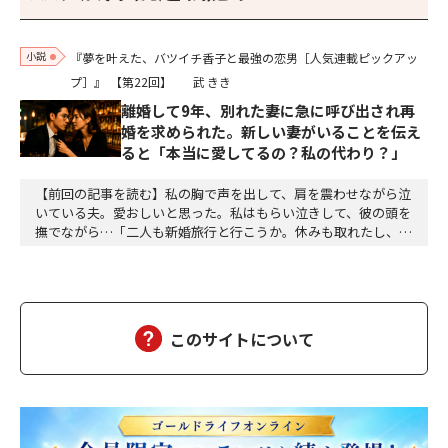
小説
『夢を叶えた、バツイチ香子と最強の恋男［人気連載ピックアッ
プ］』
【第22回】
武 きき
離婚して9年、別れた妻に急に呼び出され再
婚を求められた。新しい妻がいることを伝え
ると「本当に愛してるの？私の代わり？」
【前回の記事を読む】私の胸で声を出して、肩を震わせながら泣
いている夫。愛おしいと思った。私はもらい泣きして、彼の頭を
撫でながら…「二人も新婚旅行と行こうか。休みも取れたし、仕
事はリモートで出来るし。ホテルも別で二泊予約したよ」「本
当！ 嬉しい。ねぇ、叔母様達も一緒に過ごしましょう」「香子
はいいの？」「もちろんよ。早く電話して」「父さん、僕達、二
泊延長するけどどうする？ ああ、分かった。じゃ、一泊…
このサイトについて