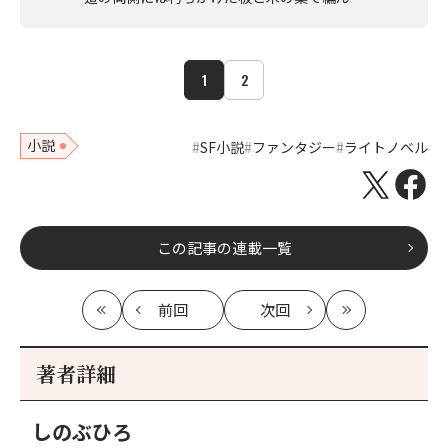
1
2
小説
SF小説
ファンタジー
ライトノベル
この記事の連載一覧
前回
次回
最
の
の
最
初
記
記
新
事
事
著者詳細
へ
へ
しのぶひろ