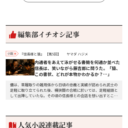
編集部イチオシ記事
小説
『信長様と猿』
【第5回】
ヤマダ ハジメ
内通者をあえて泳がせる――書簡を何通か並べた
信長は、笑いながら藤吉郎に問うた。「猿、
この書状、どれが本物かわかるか？…」
儂は、草履取りの雑用係から日頃の忠義と実績が認められ武士の
足軽に取り立てられた後、桶狭間の合戦に於いては、足軽組頭と
して出陣していたな。その頃の信長様との会話を想い出すとこん
な秘話があったわ。「殿、桶狭間の戦ですが、拙者も組頭として
参加しておりました。勝てる相手とは思えないほど兵の差があり
もうした。確か今川勢1万2000に対し織田勢はわずか3000あま
り。どうして勝てたのか、未だにわかりません。…
人気小説連載記事