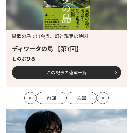
異郷の島で出会う、幻と現実の狭間
ディワータの島 【第7回】
しのぶひろ
この記事の連載一覧
前回
次回
最
の
の
最
初
記
記
新
事
事
へ
へ