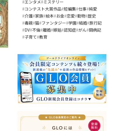
エンタメ
ミステリー
コンテスト大賞作品
短編集
仕事
純愛
介護
家族
絵本
お金
恋愛
動物
歴史
毒親
猫
ファンタジー
学園
結婚
旅行記
DV
不倫
離婚
嫁姑
認知症
がん
闘病記
子育て
教育