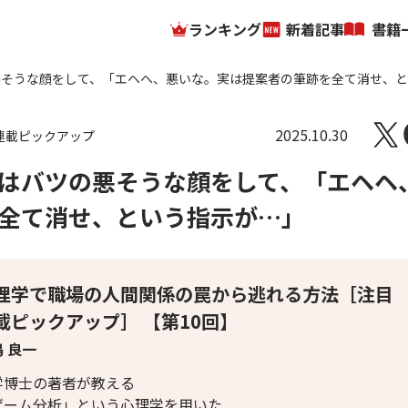
ランキング
新着記事
書籍
悪そうな顔をして、「エヘヘ、悪いな。実は提案者の筆跡を全て消せ、
2025.10.30
連載ピックアップ
はバツの悪そうな顔をして、「エヘヘ
全て消せ、という指示が…」
理学で職場の人間関係の罠から逃れる方法［注目
載ピックアップ］ 【第10回】
 良一
学博士の著者が教える
ゲーム分析」という心理学を用いた