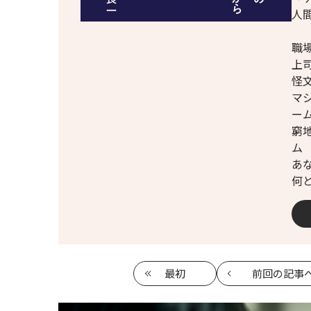
人
職
上
怪
マ
ー
窮
ム
あ
何
最初
前回
の記事