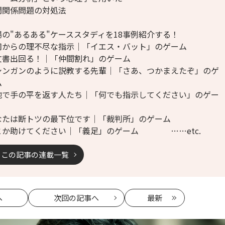
間関係問題の対処法
場の"あるある"ケーススタディを18事例紹介する！
司からの理不尽な指示│「イエス・バット」のゲーム
文書出回る！│「仲間割れ」のゲーム
シンガンのように説教する先輩│「さあ、つかまえたぞ」のゲ
ム
地で手の平を返す人たち│「何でも指示してください」のゲー
なたは断トツの最下位です│「裁判所」のゲーム
とか助けてください│「義足」のゲーム ……etc.
この記事の連載一覧
へ
次回
の記事へ
最新