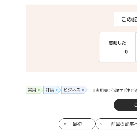
この
感動した
0
実用
評論
ビジネス
実用書
心理学
注目
最初
前回
の記事