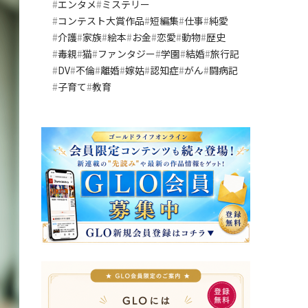
エンタメ
ミステリー
コンテスト大賞作品
短編集
仕事
純愛
介護
家族
絵本
お金
恋愛
動物
歴史
毒親
猫
ファンタジー
学園
結婚
旅行記
DV
不倫
離婚
嫁姑
認知症
がん
闘病記
子育て
教育