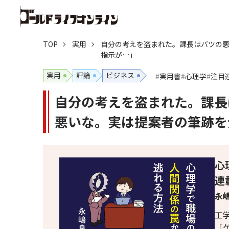
TOP
実用
自分の考えを盗まれた。課長はバツの
指示が…」
実用
評論
ビジネス
実用書
心理学
注目
自分の考えを盗まれた。課長
悪いな。実は提案者の筆跡を
心
連
永嶋
工
「