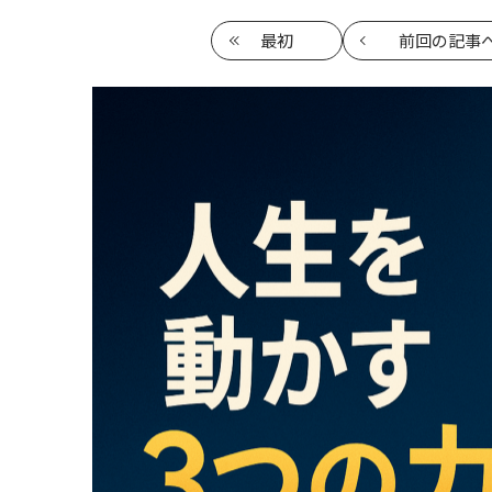
最初
前回
の記事