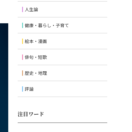
人生論
健康・暮らし・子育て
絵本・漫画
俳句・短歌
歴史・地理
評論
注目ワード