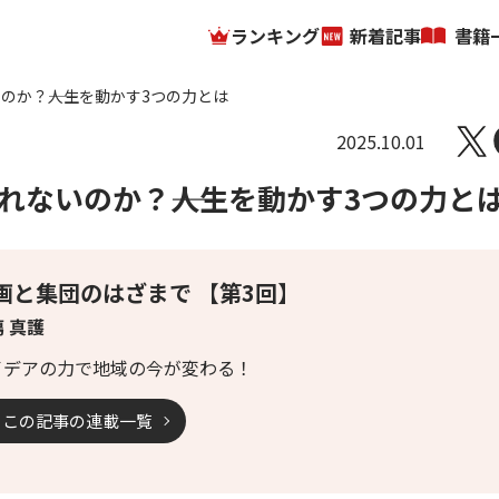
ランキング
新着記事
書籍
か？――人生を動かす3つの力とは
2025.10.01
ないのか？――人生を動かす3つの力と
画と集団のはざまで 【第3回】
 真護
イデアの力で地域の今が変わる！
この記事の連載一覧