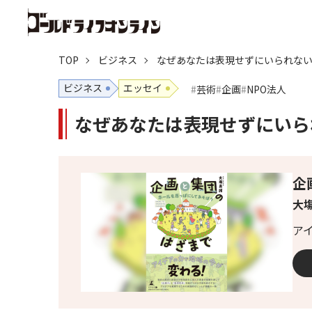
TOP
ビジネス
なぜあなたは表現せずにいられないの
ビジネス
エッセイ
芸術
企画
NPO法人
なぜあなたは表現せずにいられ
企
大塲
ア