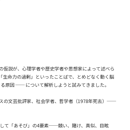
の仮説が、心理学者や歴史学者や思想家によって述べら
「生命力の過剰」といったことばで、とめどなく動く脳
せる原因 ── について解析しようと試みてきました。
スの文芸批評家、社会学者、哲学者（1978年死去）──
として「あそび」の4要素──競い、賭け、真似、目眩