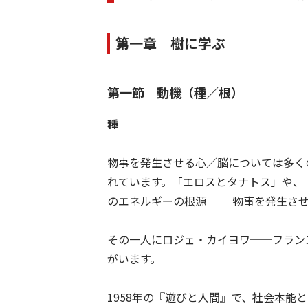
第一章 樹に学ぶ
第一節 動機（種／根）
種
物事を発生させる心／脳については多く
れています。「エロスとタナトス」や、
のエネルギーの根源 ── 物事を発生さ
その一人にロジェ・カイヨワ──フラン
がいます。
1958年の『遊びと人間』で、社会本能