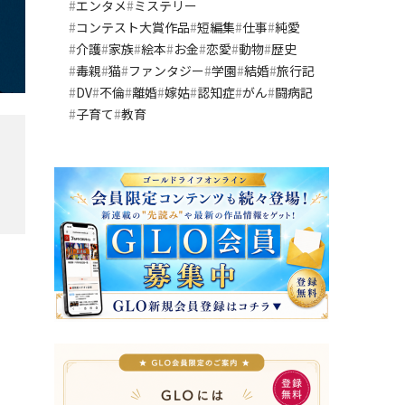
エンタメ
ミステリー
コンテスト大賞作品
短編集
仕事
純愛
介護
家族
絵本
お金
恋愛
動物
歴史
毒親
猫
ファンタジー
学園
結婚
旅行記
DV
不倫
離婚
嫁姑
認知症
がん
闘病記
子育て
教育