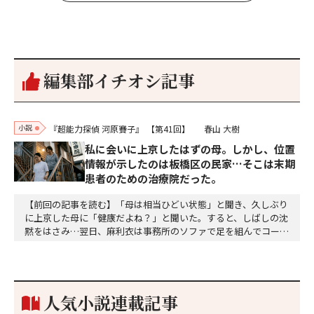
編集部イチオシ記事
小説
『超能力探偵 河原賽子』
【第41回】
春山 大樹
私に会いに上京したはずの母。しかし、位置
情報が示したのは板橋区の民家…そこは末期
患者のための治療院だった。
【前回の記事を読む】「母は相当ひどい状態」と聞き、久しぶり
に上京した母に「健康だよね？」と聞いた。すると、しばしの沈
黙をはさみ…翌日、麻利衣は事務所のソファで足を組んでコーヒ
ーを啜っていた賽子の前に右手の握り拳を固めていきなり立ちは
だかった。「何だ、そのしかめ面は。腹でも痛いのか」麻利衣が
拳を賽子に向けて突き出し、手首を回して掌を開くとそこには1
個のサイコロが握られていた。「やはり私はあなたの超…
人気小説連載記事