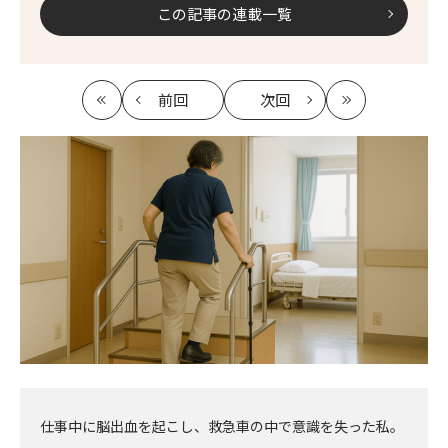
この記事の連載一覧
前回
次回
最
の
の
最
初
記
記
新
事
事
へ
へ
仕事中に脳出血を起こし、救急車の中で意識を失った私。