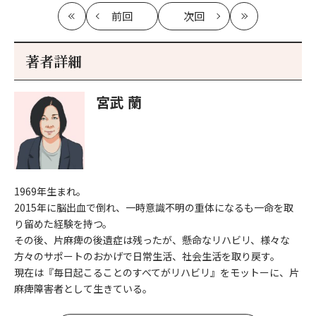
前回
次回
最
の
の
最
初
記
記
新
事
事
著者詳細
へ
へ
宮武 蘭
1969年生まれ。
2015年に脳出血で倒れ、一時意識不明の重体になるも一命を取
り留めた経験を持つ。
その後、片麻痺の後遺症は残ったが、懸命なリハビリ、様々な
方々のサポートのおかげで日常生活、社会生活を取り戻す。
現在は『毎日起こることのすべてがリハビリ』をモットーに、片
麻痺障害者として生きている。