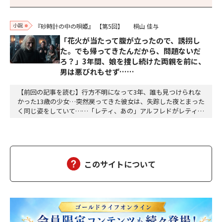
小説
『砂時計の中の唄姫』
【第5回】
桐山 佳与
「花火が当たって腹が立ったので、誘拐し
た。でも帰ってきたんだから、問題ないだ
ろ？」3年間、娘を捜し続けた両親を前に、
男は悪びれもせず……
【前回の記事を読む】行方不明になって3年、誰も見つけられな
かった13歳の少女…突然戻ってきた彼女は、失踪した夜とまった
く同じ姿をしていて……「レティ、あの」アルフレドがレティに
話しかけようとした時、給仕(きゅうじ)の者(もの)がそれを制(せ
い)しました。「アルフレド様、お食事(しょくじ)が終わるまで
は、おしゃべりはおやめください。それと、レティシア姫様のこ
とを、そのようにお呼びになるのは、どうか…
このサイトについて