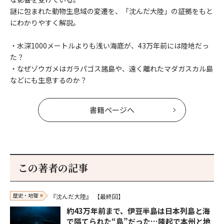
謎に包まれた動物生息域の変遷を、「沈んだ大陸」の証拠をもと
にわかりやすく解説。
・水深1000メートルよりも浅い海底が、43万年前には陸地だっ
た？
・なぜゾウガメはガラパゴス諸島や、遠く離れたマダガスカル島
などにも生息するのか？
書籍ページへ
この著者の記事
歴史・地理
『沈んだ大陸』
【最終回】
約43万年前まで、伊豆半島は日本列島と海
で隔てられた“島”だった…隆起で本州と地