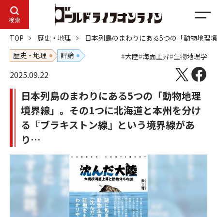
メ
検索
ニ
TOP
歴史・地理
日本列島のまわりにある5つの「動物地理
ュ
ー
歴史・地理
評論
大陸
海面上昇
生物地理学
2025.09.22
日本列島のまわりにある5つの「動物地理
境界線」。その1つに北海道と本州を分け
る『ブラキストン線』という境界線があ
り…