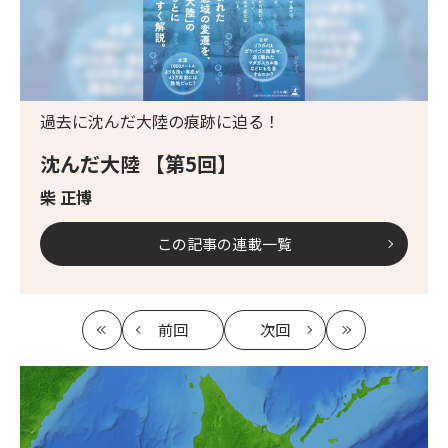
過去に沈んだ大陸の痕跡に迫る！
沈んだ大陸 【第5回】
柴 正博
この記事の連載一覧
前回
次回
最
の
の
最
初
記
記
新
事
事
へ
へ