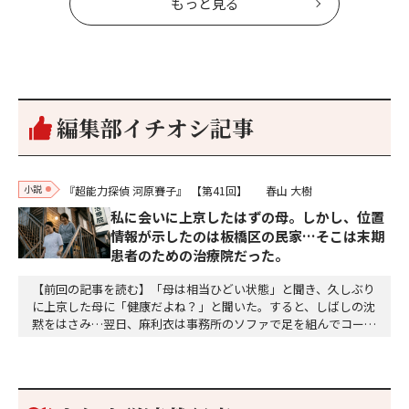
もっと見る
編集部イチオシ記事
小説
『超能力探偵 河原賽子』
【第41回】
春山 大樹
私に会いに上京したはずの母。しかし、位置
情報が示したのは板橋区の民家…そこは末期
患者のための治療院だった。
【前回の記事を読む】「母は相当ひどい状態」と聞き、久しぶり
に上京した母に「健康だよね？」と聞いた。すると、しばしの沈
黙をはさみ…翌日、麻利衣は事務所のソファで足を組んでコーヒ
ーを啜っていた賽子の前に右手の握り拳を固めていきなり立ちは
だかった。「何だ、そのしかめ面は。腹でも痛いのか」麻利衣が
拳を賽子に向けて突き出し、手首を回して掌を開くとそこには1
個のサイコロが握られていた。「やはり私はあなたの超…