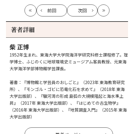
前回
次回
最
の
の
最
初
記
記
新
事
事
著者詳細
へ
へ
柴 正博
1952年生まれ、東海大学大学院海洋学研究科修士課程修了。理
学博士、ふじのくに地球環境史ミュージアム客員教授、元東海
大学海洋学部博物館学芸課長。
著書：『博物館と学芸員のおしごと』（2023年 東海教育研究
所）、『モンゴル・ゴビに恐竜化石を求めて』（2018年 東海
大学出版部）、『駿河湾の形成 島弧の大規模隆起と海水準上
昇』（2017年 東海大学出版部）、『はじめての古生物学』
（2016年 東海大学出版部）、『地質調査入門』（2015年 東海
大学出版部）