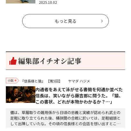
2025.10.02
もっと見る
編集部イチオシ記事
小説
『信長様と猿』
【第5回】
ヤマダ ハジメ
内通者をあえて泳がせる――書簡を何通か並べた
信長は、笑いながら藤吉郎に問うた。「猿、
この書状、どれが本物かわかるか？…」
儂は、草履取りの雑用係から日頃の忠義と実績が認められ武士の
足軽に取り立てられた後、桶狭間の合戦に於いては、足軽組頭と
して出陣していたな。その頃の信長様との会話を想い出すとこん
な秘話があったわ。「殿、桶狭間の戦ですが、拙者も組頭として