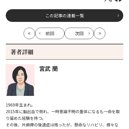
この記事の連載一覧
前回
次回
最
の
の
最
初
記
記
新
事
事
著者詳細
へ
へ
宮武 蘭
1969年生まれ。
2015年に脳出血で倒れ、一時意識不明の重体になるも一命を取
り留めた経験を持つ。
その後、片麻痺の後遺症は残ったが、懸命なリハビリ、様々な