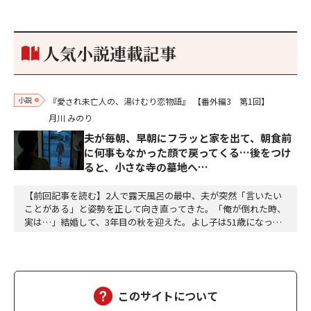
参加しておりました。勝てる相手とは思えないほど兵の差があり
もうした。確か今川勢1万2000に対し織田勢はわずか3000あま
り。どうして勝てたのか、未だにわかりません。…
人気小説連載記事
小説
『愛され未亡人の、湯けむり恋物語』
【番外編3 第1回】
月川 みのり
夫が毎朝、早朝にフラッと家を出て、朝食前
に何事もなかった顔で戻ってくる…後をつけ
ると、小さな寺の墓地へ…
【前回記事を読む】2人で露天風呂の最中、夫が突然「言いたい
ことがある」と姿勢を正して向き直ってきた。「俺が倒れた時、
実は…」結婚して、3年目の秋を迎えた。よし子は51歳になっ
た。藤乃屋の女将として、毎日は穏やかに過ぎていく。山の木々
が色づきはじめ、宿は今日も、静かに賑わっていた。（あの崖っ
ぷちの日から、私は、ずいぶん遠くまで来た。そして、ずいぶ
ん、幸せになった）夫の雅彦は、相変わらず口数は多くな…
このサイトについて