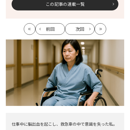
この記事の連載一覧
前回
次回
最
の
の
最
初
記
記
新
事
事
へ
へ
仕事中に脳出血を起こし、救急車の中で意識を失った私。