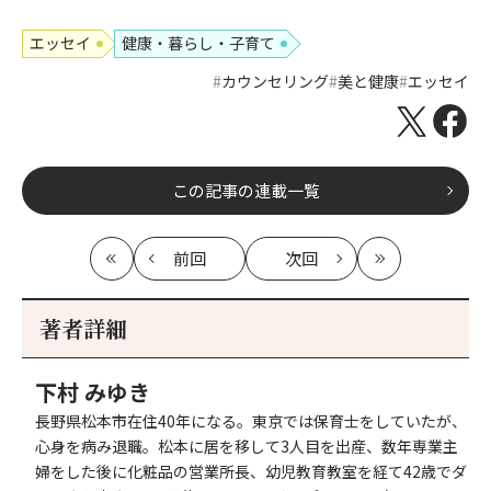
エッセイ
健康・暮らし・子育て
カウンセリング
美と健康
エッセイ
この記事の連載一覧
前回
次回
最
の
の
最
初
記
記
新
事
事
著者詳細
へ
へ
下村 みゆき
長野県松本市在住40年になる。東京では保育士をしていたが、
心身を病み退職。松本に居を移して3人目を出産、数年専業主
婦をした後に化粧品の営業所長、幼児教育教室を経て42歳でダ