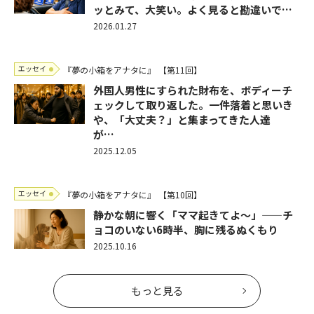
ッとみて、大笑い。よく見ると勘違いで…
2026.01.27
エッセイ
『夢の小箱をアナタに』
【第11回】
外国人男性にすられた財布を、ボディーチ
ェックして取り返した。一件落着と思いき
や、「大丈夫？」と集まってきた人達
が…
2025.12.05
エッセイ
『夢の小箱をアナタに』
【第10回】
静かな朝に響く「ママ起きてよ〜」——チ
ョコのいない6時半、胸に残るぬくもり
2025.10.16
もっと見る