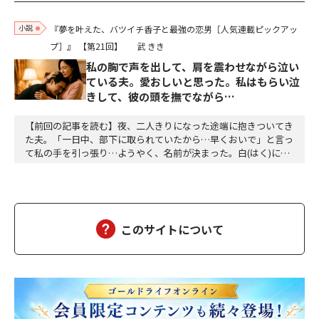
小説
『夢を叶えた、バツイチ香子と最強の恋男［人気連載ピックアッ
プ］』
【第21回】
武 きき
私の胸で声を出して、肩を震わせながら泣い
ている夫。愛おしいと思った。私はもらい泣
きして、彼の頭を撫でながら…
【前回の記事を読む】夜、二人きりになった途端に抱きついてき
た夫。「一日中、部下に取られていたから…早くおいで」と言っ
て私の手を引っ張り…ようやく、名前が決まった。白(はく)に決
定。夕方、三人ともお風呂に入って、美味しい食事をして、「香
子さん、おはぎが食べたい」「分かりました」「う～ん、本当に
美味しい」三個をペロッと食べた。「幸也は食いしん坊ね、うふ
ふふ」「母さんだって、二個食べただろう」「あら、…
このサイトについて