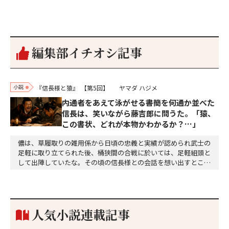
編集部イチオシ記事
小説
『信長様と猿』
【第5回】
ヤマダ ハジメ
内通者をあえて泳がせる――書簡を何通か並べた
信長は、笑いながら藤吉郎に問うた。「猿、
この書状、どれが本物かわかるか？…」
儂は、草履取りの雑用係から日頃の忠義と実績が認められ武士の
足軽に取り立てられた後、桶狭間の合戦に於いては、足軽組頭と
して出陣していたな。その頃の信長様との会話を想い出すとこん
な秘話があったわ。「殿、桶狭間の戦ですが、拙者も組頭として
参加しておりました。勝てる相手とは思えないほど兵の差があり
もうした。確か今川勢1万2000に対し織田勢はわずか3000あま
り。どうして勝てたのか、未だにわかりません。…
人気小説連載記事