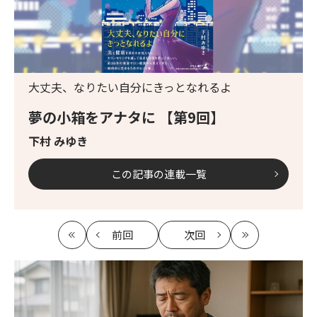
大丈夫、なりたい自分にきっとなれるよ
夢の小箱をアナタに 【第9回】
下村 みゆき
この記事の連載一覧
前回
次回
最
の
の
最
初
記
記
新
事
事
へ
へ