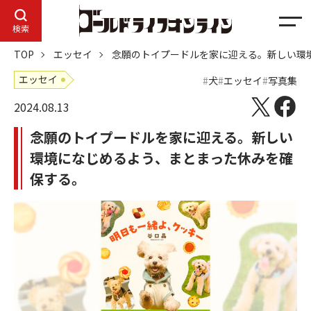
メ
検索
ニ
TOP
エッセイ
念願のトイプードルを家に迎える。新しい環
ュ
ー
エッセイ
犬
エッセイ
写真集
2024.08.13
念願のトイプードルを家に迎える。新しい
環境になじめるよう、まとまった休みを確
保する。