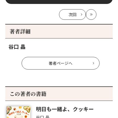
次回
の
最
記
新
事
著者詳細
へ
谷口 晶
著者ページへ
この著者の書籍
明日も一緒よ、クッキー
谷口 晶