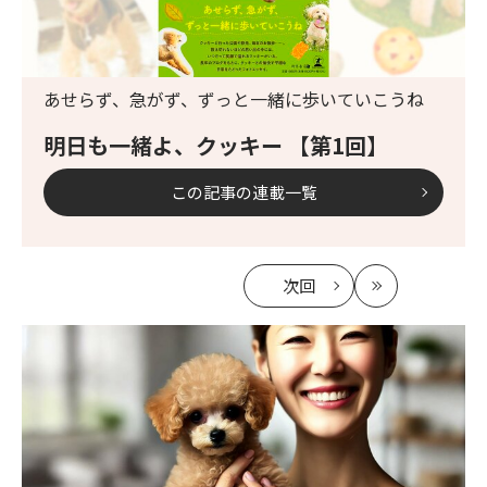
あせらず、急がず、ずっと一緒に歩いていこうね
明日も一緒よ、クッキー 【第1回】
この記事の連載一覧
次回
の
最
記
新
事
へ