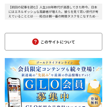
【前回の記事を読む】人生100年時代が浸透してきた昨今、日本
にはエネルギッシュな高齢者が増えた。彼らを見て若い世代が考
えていることとは……拓也は朝一番の時限タスクをこなすために
オフィスへは毎朝七時三十分前後に着く。誰もいないオフィスは
空気が澄んでいて自分の動作によって生じる音以外に余計な音が
ない。心地よく平穏な時間が流れる。自分一人の空間にどっぷり
と浸かることができる。このままオフィスには誰も現…
このサイトについて