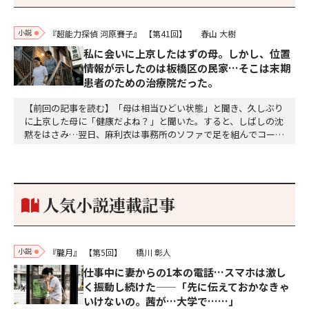
小説
『超能力探偵 河原賽子』
【第41回】
春山 大樹
私に会いに上京したはずの母。しかし、位置
情報が示したのは板橋区の民家…そこは末期
患者のための治療院だった。
【前回の記事を読む】「母は相当ひどい状態」と聞き、久しぶり
に上京した母に「健康だよね？」と聞いた。すると、しばしの沈
黙をはさみ…翌日、麻利衣は事務所のソファで足を組んでコーヒ
ーを啜っていた賽子の前に右手の握り拳を固めていきなり立ちは
だかった。「何だ、そのしかめ面は。腹でも痛いのか」麻利衣が
拳を賽子に向けて突き出し、手首を回して掌を開くとそこには1
個のサイコロが握られていた。「やはり私はあなたの超…
人気小説連載記事
小説
『朧月』
【第5回】
橋川 彰人
仕事中に妻からの1本の電話…スマホは激し
く振動し続けた——「先に伝えておかなきゃ
いけないの。茜が…大学で……」