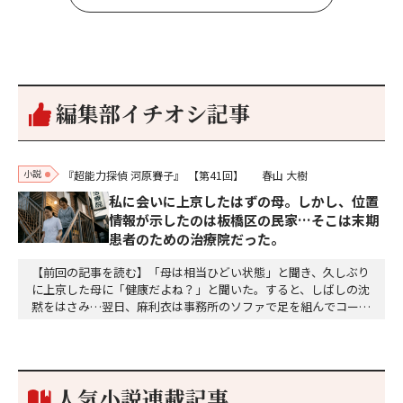
編集部イチオシ記事
小説
『超能力探偵 河原賽子』
【第41回】
春山 大樹
私に会いに上京したはずの母。しかし、位置
情報が示したのは板橋区の民家…そこは末期
患者のための治療院だった。
【前回の記事を読む】「母は相当ひどい状態」と聞き、久しぶり
に上京した母に「健康だよね？」と聞いた。すると、しばしの沈
黙をはさみ…翌日、麻利衣は事務所のソファで足を組んでコーヒ
ーを啜っていた賽子の前に右手の握り拳を固めていきなり立ちは
だかった。「何だ、そのしかめ面は。腹でも痛いのか」麻利衣が
拳を賽子に向けて突き出し、手首を回して掌を開くとそこには1
個のサイコロが握られていた。「やはり私はあなたの超…
人気小説連載記事