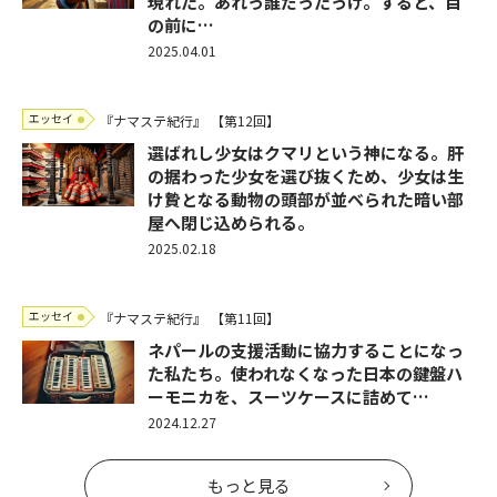
現れた。あれっ誰だったっけ。すると、目
の前に…
2025.04.01
エッセイ
『ナマステ紀行』
【第12回】
選ばれし少女はクマリという神になる。肝
の据わった少女を選び抜くため、少女は生
け贄となる動物の頭部が並べられた暗い部
屋へ閉じ込められる。
2025.02.18
エッセイ
『ナマステ紀行』
【第11回】
ネパールの支援活動に協力することになっ
た私たち。使われなくなった日本の鍵盤ハ
ーモニカを、スーツケースに詰めて…
2024.12.27
もっと見る