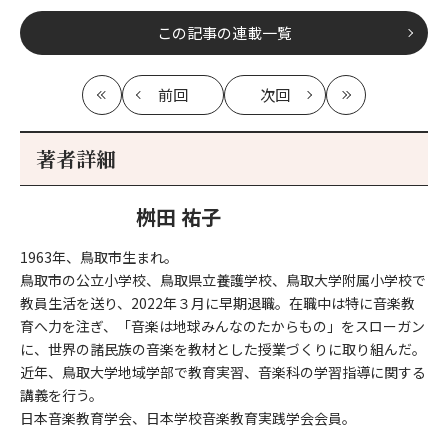
この記事の連載一覧
前回
次回
最
の
の
最
初
記
記
新
事
事
著者詳細
へ
へ
桝田 祐子
1963年、鳥取市生まれ。
鳥取市の公立小学校、鳥取県立養護学校、鳥取大学附属小学校で
教員生活を送り、2022年３月に早期退職。在職中は特に音楽教
育へ力を注ぎ、「音楽は地球みんなのたからもの」をスローガン
に、世界の諸民族の音楽を教材とした授業づくりに取り組んだ。
近年、鳥取大学地域学部で教育実習、音楽科の学習指導に関する
講義を行う。
日本音楽教育学会、日本学校音楽教育実践学会会員。