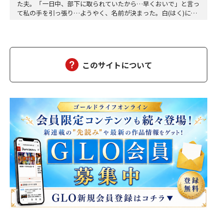
た夫。「一日中、部下に取られていたから…早くおいで」と言っ
て私の手を引っ張り…ようやく、名前が決まった。白(はく)に決
定。夕方、三人ともお風呂に入って、美味しい食事をして、「香
子さん、おはぎが食べたい」「分かりました」「う～ん、本当に
美味しい」三個をペロッと食べた。「幸也は食いしん坊ね、うふ
ふふ」「母さんだって、二個食べただろう」「あら、…
このサイトについて