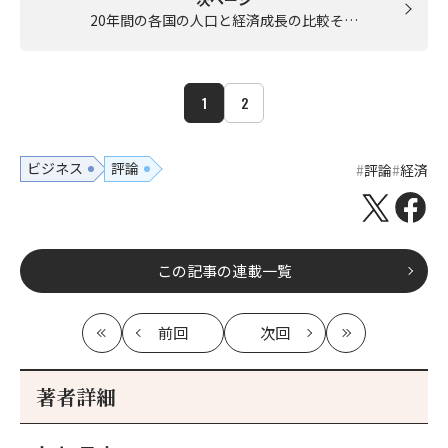
20年間の各国の人口と経済成長の比較そ…
1
2
ビジネス
評論
評論
経済
この記事の連載一覧
前回
次回
最
の
の
最
初
記
記
新
事
事
著者詳細
へ
へ