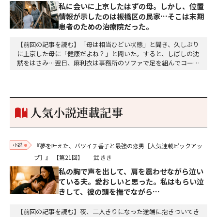
私に会いに上京したはずの母。しかし、位置
情報が示したのは板橋区の民家…そこは末期
患者のための治療院だった。
【前回の記事を読む】「母は相当ひどい状態」と聞き、久しぶり
に上京した母に「健康だよね？」と聞いた。すると、しばしの沈
黙をはさみ…翌日、麻利衣は事務所のソファで足を組んでコーヒ
ーを啜っていた賽子の前に右手の握り拳を固めていきなり立ちは
だかった。「何だ、そのしかめ面は。腹でも痛いのか」麻利衣が
拳を賽子に向けて突き出し、手首を回して掌を開くとそこには1
個のサイコロが握られていた。「やはり私はあなたの超…
人気小説連載記事
小説
『夢を叶えた、バツイチ香子と最強の恋男［人気連載ピックアッ
プ］』
【第21回】
武 きき
私の胸で声を出して、肩を震わせながら泣い
ている夫。愛おしいと思った。私はもらい泣
きして、彼の頭を撫でながら…
【前回の記事を読む】夜、二人きりになった途端に抱きついてき