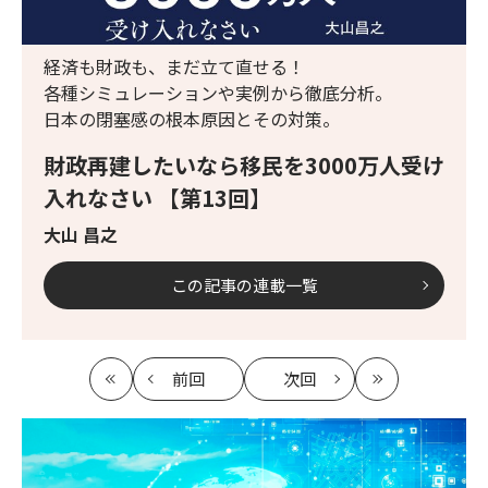
経済も財政も、まだ立て直せる！
各種シミュレーションや実例から徹底分析。
日本の閉塞感の根本原因とその対策。
財政再建したいなら移民を3000万人受け
入れなさい 【第13回】
大山 昌之
この記事の連載一覧
前回
次回
最
の
の
最
初
記
記
新
事
事
へ
へ