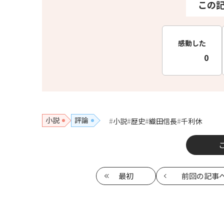
この
感動した
0
小説
評論
小説
歴史
織田信長
千利休
最初
前回
の記事