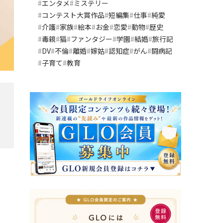
エンタメ
ミステリー
コンテスト大賞作品
短編集
仕事
純愛
介護
家族
絵本
お金
恋愛
動物
歴史
毒親
猫
ファンタジー
学園
結婚
旅行記
DV
不倫
離婚
嫁姑
認知症
がん
闘病記
子育て
教育