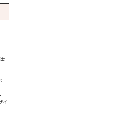
築士
ぶ
井
ザイ