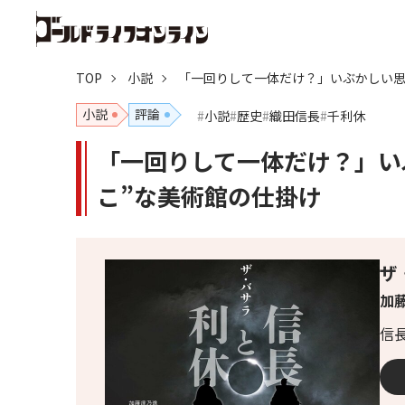
TOP
小説
「一回りして一体だけ？」いぶかしい思
小説
評論
小説
歴史
織田信長
千利休
「一回りして一体だけ？」い
こ”な美術館の仕掛け
ザ
加藤
信