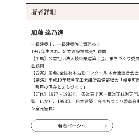
著者詳細
加藤 達乃進
一級建築士、一級建築施工管理技士
1947年生まれ。足立建設株式会社顧問
【所属】公益社団法人岐阜県建築士会、まちづくり委
会顧問
【受賞】第4回全国材木活動コンクール 木青連連合会会
【講演】平成19年岐阜商工会議所設備部総会「岐阜町
「町屋の保存とまちづくり」
【研修】1977～1983年 茶道表千家・華道正統則天
聖 ほか）、1998年 日本建築士会まちづくり委員
ン室元室長）
著者ページへ