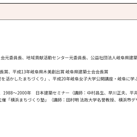
員会元委員長、地域貢献活動センター元委員長、公益社団法人岐阜県建
長賞、平成13年岐阜県木美創出賞 岐阜県建築士会会長賞
屋を活かしたまちづくり」、平成20年岐阜女子大学公開講座・岐阜に学
門、1988～2000年 日本建築セミナー（講師：中村昌生、早川正夫、平
会主催「横浜まちづくり塾」（講師：田村明 法政大学名誉教授、横浜市デ