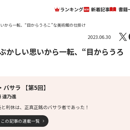
ランキング
新着記事
書籍
いから一転、“目からうろこ”な美術館の仕掛け
2023.06.30
ぶかしい思いから一転、“目からうろ
・バサラ 【第5回】
 達乃進
長と利休は、正真正銘のバサラ者であった！
この記事の連載一覧