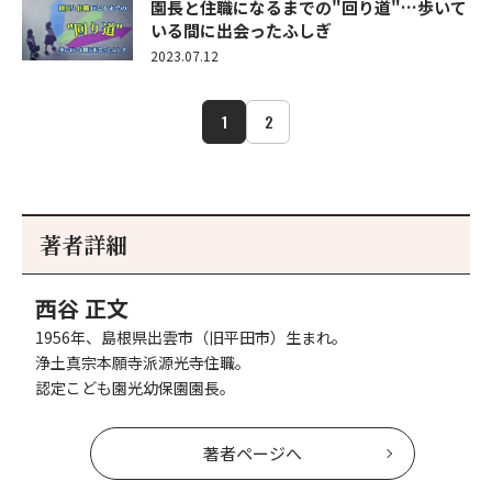
園長と住職になるまでの"回り道"…歩いて
いる間に出会ったふしぎ
2023.07.12
1
2
著者詳細
西谷 正文
1956年、島根県出雲市（旧平田市）生まれ。
浄土真宗本願寺派源光寺住職。
認定こども園光幼保園園長。
著者ページへ