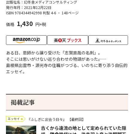
出版社名：幻冬舎メディアコンサルティング
発行年月：2021年12月22日
ISBN 9784344942998
判型 4-6
・
148ページ
1,430
価格
円+税
ある日、恩師から譲り受けた「志賀直哉の名刺」。
そこには思いがけない巡り合わせの物語があった――。
島根県出雲市・源光寺の住職がつづる、いのちに寄り添う自伝的
エッセイ。
掲載記事
エッセイ
『ふしぎに出会う日々』
【最終回】
古くから遠流の地として定められていた隠