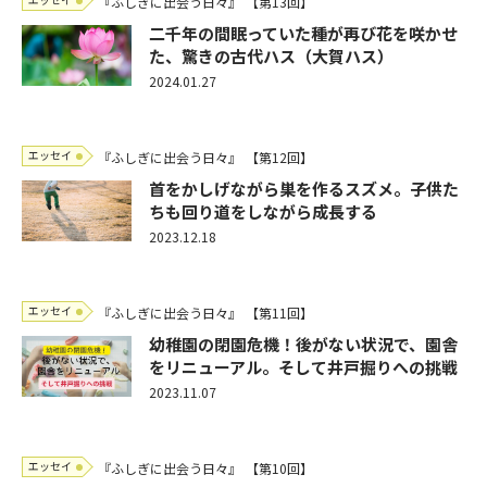
『ふしぎに出会う日々』
【第13回】
二千年の間眠っていた種が再び花を咲かせ
た、驚きの古代ハス（大賀ハス）
2024.01.27
エッセイ
『ふしぎに出会う日々』
【第12回】
首をかしげながら巣を作るスズメ。子供た
ちも回り道をしながら成長する
2023.12.18
エッセイ
『ふしぎに出会う日々』
【第11回】
幼稚園の閉園危機！後がない状況で、園舎
をリニューアル。そして井戸掘りへの挑戦
2023.11.07
エッセイ
『ふしぎに出会う日々』
【第10回】