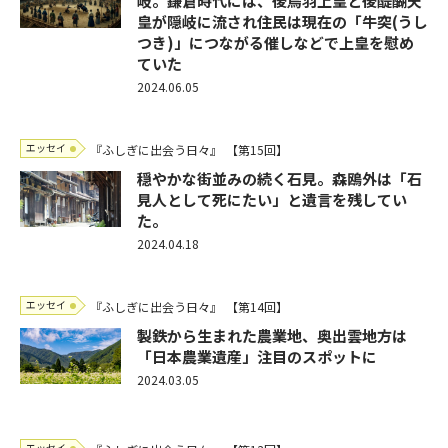
岐。鎌倉時代には、後鳥羽上皇と後醍醐天
皇が隠岐に流され住民は現在の「牛突(うし
つき)」につながる催しなどで上皇を慰め
ていた
2024.06.05
エッセイ
『ふしぎに出会う日々』
【第15回】
穏やかな街並みの続く石見。森鴎外は「石
見人として死にたい」と遺言を残してい
た。
2024.04.18
エッセイ
『ふしぎに出会う日々』
【第14回】
製鉄から生まれた農業地、奥出雲地方は
「日本農業遺産」注目のスポットに
2024.03.05
エッセイ