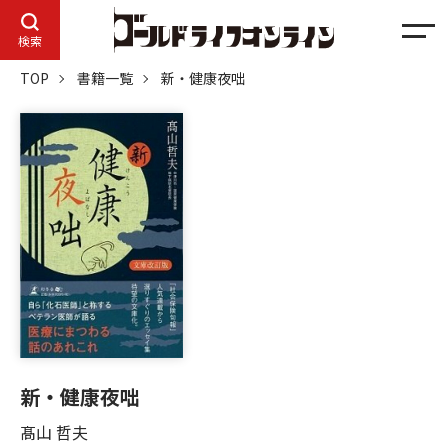
メ
検索
ニ
TOP
書籍一覧
新・健康夜咄
ュ
ー
新・健康夜咄
髙山 哲夫