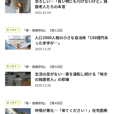
恐ろしい…「買い物にも行けないけど」独
居老人たちの本音
2021.01.04
エッセイ
『新・健康夜咄』
【第51回】
人口2000人程の小さな自治体「100億円あ
った赤字が…」
2020.12.29
エッセイ
『新・健康夜咄』
【第50回】
生活の足がない…車を運転し続ける「地方
の独居老人」の悲痛
2020.12.28
エッセイ
『新・健康夜咄』
【第49回】
呼吸が悪化…「来てください！」在宅医療