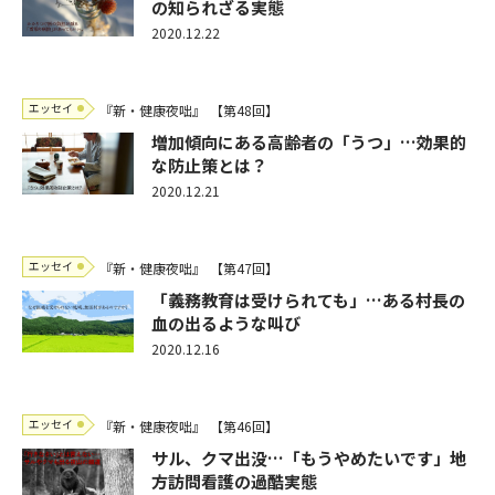
の知られざる実態
2020.12.22
エッセイ
『新・健康夜咄』
【第48回】
増加傾向にある高齢者の「うつ」…効果的
な防止策とは？
2020.12.21
エッセイ
『新・健康夜咄』
【第47回】
「義務教育は受けられても」…ある村長の
血の出るような叫び
2020.12.16
エッセイ
『新・健康夜咄』
【第46回】
サル、クマ出没…「もうやめたいです」地
方訪問看護の過酷実態