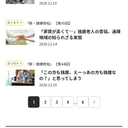
2020.12.15
エッセイ
『新・健康夜咄』
【第45回】
「家賃が高くて…」独居老人の苦悩。過疎
地域の知られざる実態
2020.12.14
エッセイ
『新・健康夜咄』
【第44回】
「この方も独居。えーっあの方も独居な
の？」と思ってしまう
2020.12.10
...
1
2
3
4
6