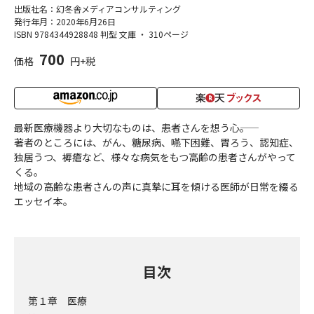
出版社名：幻冬舎メディアコンサルティング
発行年月：2020年6月26日
ISBN 9784344928848
判型 文庫
・
310ページ
700
価格
円+税
最新医療機器より大切なものは、患者さんを想う心――。
著者のところには、がん、糖尿病、嚥下困難、胃ろう、認知症、
独居うつ、褥瘡など、様々な病気をもつ高齢の患者さんがやって
くる。
地域の高齢な患者さんの声に真摯に耳を傾ける医師が日常を綴る
エッセイ本。
目次
第１章 医療