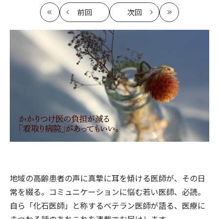
前回
次回
最
の
の
最
初
記
記
新
事
事
へ
へ
地域の高齢患者の声に真摯に耳を傾ける医師が、その日
常を綴る。コミュニケーションに悩む若い医師、必読。
自ら「化石医師」と称するベテラン医師が語る、医療に