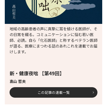
地域の高齢患者の声に真摯に耳を傾ける医師が、そ
の日常を綴る。コミュニケーションに悩む若い医
師、必読。自ら「化石医師」と称するベテラン医師
が語る、医療にまつわる話のあれこれを連載でお届
けします。
新・健康夜咄 【第49回】
髙山 哲夫
この記事の連載一覧