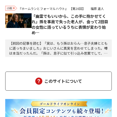
小説
『ホームランとフォーマルハウト』
【第16回】
福原 道人
「幽霊でもいいから、この手に抱かせてく
れ」孫を事故で失った老人が、会って2回目
の女性に語っているうちに表情が変わり始
め…
【前回の記事を読む】「実は、もう孫はおらん…息子夫婦ととも
に逝っちまいました」おじいさんに真実を言わせてしまった。噂
は本当だったんだ。「孫は、息子に似て引っ込み思案でして、身
体も弱く、赤ん坊の頃からよく熱を出す子でした――」わたしは困惑
した。会って二回目の、それも縁の浅い相手に打ち明ける内容じ
ゃない。だからと言って、今さら止めろとも言いにくいし、耳を
塞ぐわけにもいかない。「仲の良い子もおらず、ず…
このサイトについて