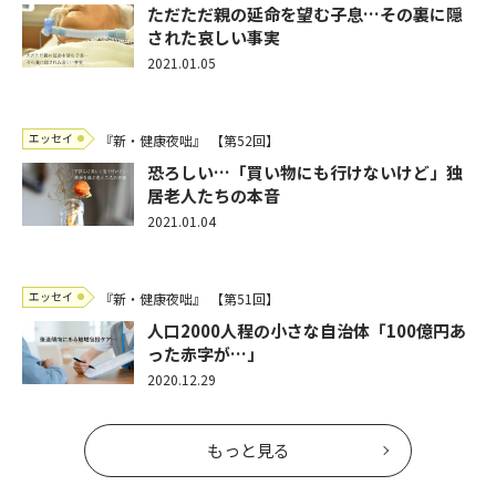
ただただ親の延命を望む子息…その裏に隠
された哀しい事実
2021.01.05
エッセイ
『新・健康夜咄』
【第52回】
恐ろしい…「買い物にも行けないけど」独
居老人たちの本音
2021.01.04
エッセイ
『新・健康夜咄』
【第51回】
人口2000人程の小さな自治体「100億円あ
った赤字が…」
2020.12.29
もっと見る