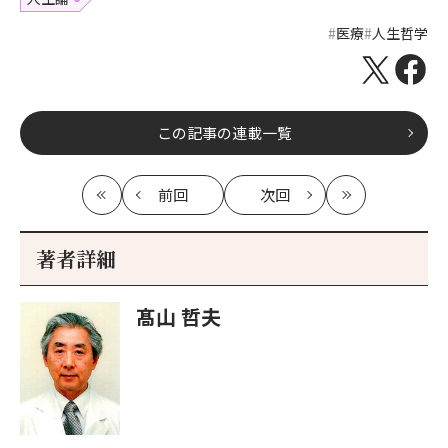
医療
人生哲学
この記事の連載一覧
前回
次回
最
の
の
最
初
記
記
新
事
事
著者詳細
へ
へ
髙山 哲夫