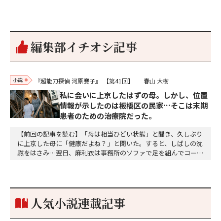
編集部イチオシ記事
小説
『超能力探偵 河原賽子』
【第41回】
春山 大樹
私に会いに上京したはずの母。しかし、位置
情報が示したのは板橋区の民家…そこは末期
患者のための治療院だった。
【前回の記事を読む】「母は相当ひどい状態」と聞き、久しぶり
に上京した母に「健康だよね？」と聞いた。すると、しばしの沈
黙をはさみ…翌日、麻利衣は事務所のソファで足を組んでコーヒ
ーを啜っていた賽子の前に右手の握り拳を固めていきなり立ちは
だかった。「何だ、そのしかめ面は。腹でも痛いのか」麻利衣が
拳を賽子に向けて突き出し、手首を回して掌を開くとそこには1
個のサイコロが握られていた。「やはり私はあなたの超…
人気小説連載記事