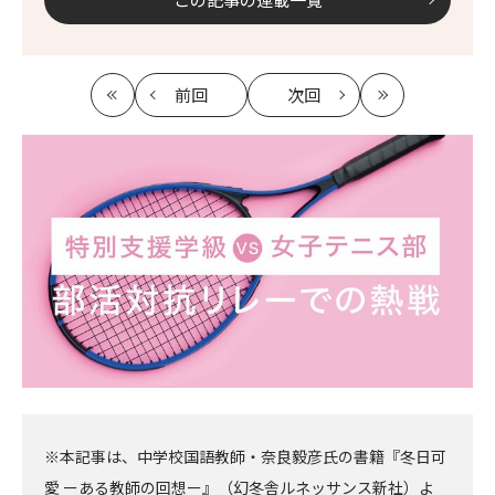
前回
次回
最
の
の
最
初
記
記
新
事
事
へ
へ
※本記事は、中学校国語教師・奈良毅彦氏の書籍『冬日可
愛 ーある教師の回想ー』（幻冬舎ルネッサンス新社）よ