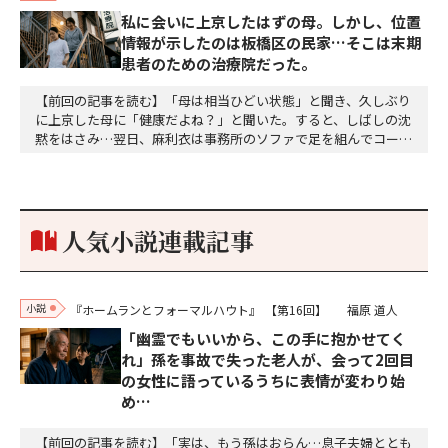
私に会いに上京したはずの母。しかし、位置
情報が示したのは板橋区の民家…そこは末期
患者のための治療院だった。
【前回の記事を読む】「母は相当ひどい状態」と聞き、久しぶり
に上京した母に「健康だよね？」と聞いた。すると、しばしの沈
黙をはさみ…翌日、麻利衣は事務所のソファで足を組んでコーヒ
ーを啜っていた賽子の前に右手の握り拳を固めていきなり立ちは
だかった。「何だ、そのしかめ面は。腹でも痛いのか」麻利衣が
拳を賽子に向けて突き出し、手首を回して掌を開くとそこには1
個のサイコロが握られていた。「やはり私はあなたの超…
人気小説連載記事
小説
『ホームランとフォーマルハウト』
【第16回】
福原 道人
「幽霊でもいいから、この手に抱かせてく
れ」孫を事故で失った老人が、会って2回目
の女性に語っているうちに表情が変わり始
め…
【前回の記事を読む】「実は、もう孫はおらん…息子夫婦ととも