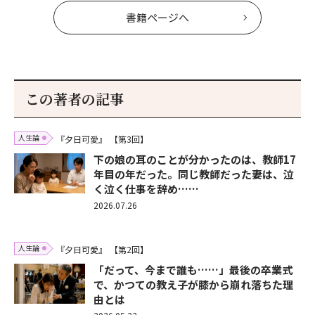
書籍ページへ
この著者の記事
人生論
『夕日可愛』
【第3回】
下の娘の耳のことが分かったのは、教師17
年目の年だった。同じ教師だった妻は、泣
く泣く仕事を辞め……
2026.07.26
人生論
『夕日可愛』
【第2回】
「だって、今まで誰も……」最後の卒業式
で、かつての教え子が膝から崩れ落ちた理
由とは