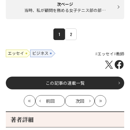
次ページ
当時、私が顧問を務める女子テニス部の部…
1
2
エッセイ
ビジネス
エッセイ
教師
この記事の連載一覧
前回
次回
最
の
の
最
初
記
記
新
事
事
著者詳細
へ
へ