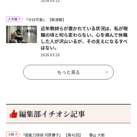
2026.05.23
人生論
『夕日可愛』
【新連載】
近年教師らが置かれている状況は、私が現
職の頃と何ら変わらない。心を病んで休職
した人が沢山いるが、その支えになるすべ
はない。
2026.03.18
もっと見る
編集部イチオシ記事
小説
『超能力探偵 河原賽子』
【第41回】
春山 大樹