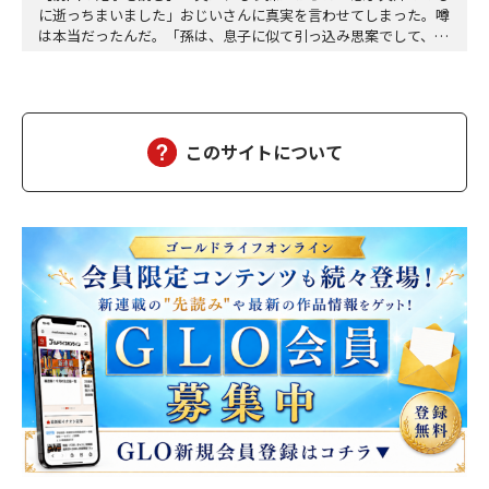
に逝っちまいました」おじいさんに真実を言わせてしまった。噂
は本当だったんだ。「孫は、息子に似て引っ込み思案でして、身
体も弱く、赤ん坊の頃からよく熱を出す子でした――」わたしは困惑
した。会って二回目の、それも縁の浅い相手に打ち明ける内容じ
ゃない。だからと言って、今さら止めろとも言いにくいし、耳を
塞ぐわけにもいかない。「仲の良い子もおらず、ず…
このサイトについて