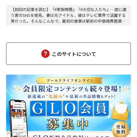
【前回の記事を読む】『#家族時間』『#大切な人たち』…店に通
う客のSNSを発見。妻は元アイドル、彼はテレビ業界で活躍する
男だった。そんなこんなで、最初の食事は駅前の中価格帯居酒屋
だった。テーブル席。開けた空間。周囲の喧噪。「偶然同じ店に
来た」が成立するギリギリの曖昧さ。高畑は抜け目ない。計算し
て動いている。計算して動く人間は計算で返せばいいから怖くな
い。怖いのは無計算な人間だ。衝動で動く馬鹿と、…
このサイトについて