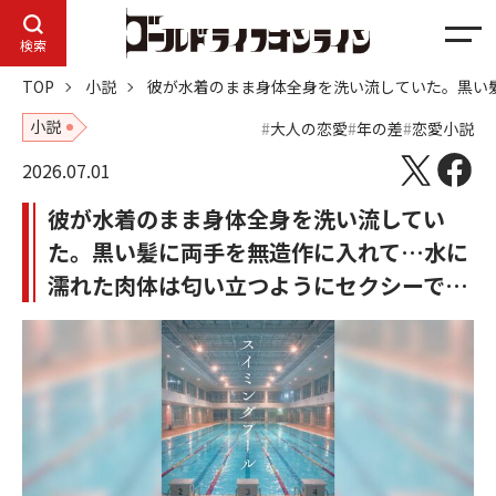
メ
検索
ニ
TOP
小説
彼が水着のまま身体全身を洗い流していた。黒い
ュ
ー
小説
大人の恋愛
年の差
恋愛小説
2026.07.01
彼が水着のまま身体全身を洗い流してい
た。黒い髪に両手を無造作に入れて…水に
濡れた肉体は匂い立つようにセクシーで…