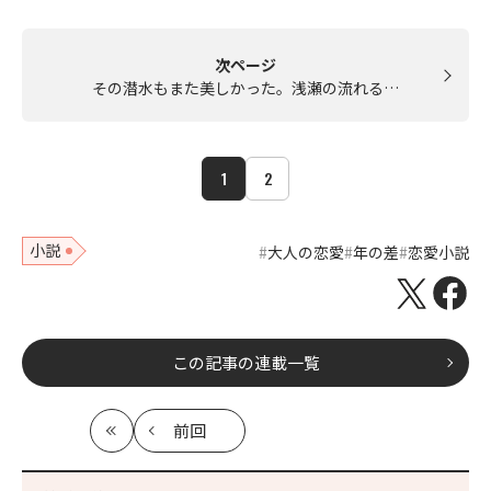
次ページ
その潜水もまた美しかった。浅瀬の流れる…
1
2
小説
大人の恋愛
年の差
恋愛小説
この記事の連載一覧
前回
最
の
初
記
事