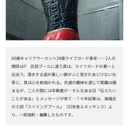
60歳キャリアウーマン×24歳ライフガード青年──2人の
関係は!? 区民プールに通う真は、ライフガードの奏一と
出会う。潜水する姿が美しい彼がふと見せたあどけない仕
草に、真は心を射抜かれる。共通の趣味を通じて距離は縮
まるが、二人の間には年齢差が…そんなある日「伝えたい
ことがある」とメッセージが来て…？※本記事は、海瑠氏
の小説『スイミングプール』（幻冬舎ルネッサンス）よ
り、一部抜粋・編集したものです。