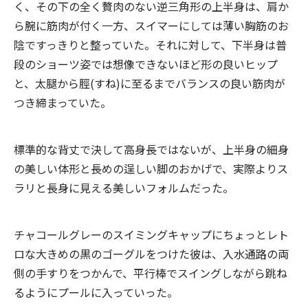
く、その下の全く贅肉のない逆三角形の上半身は、肩か
ら腕に筋肉が付く一方、スイマーにしては薄い胸筋のお
陰ですっきりと整っていた。それに対して、下半身は普
段のショーツ姿では想像できないほど形の良いヒップ
と、太腿から脛(すね)に至るまでバランスの良い筋肉が
つき締まっていた。
標準的な背丈で決して高身長ではないが、上半身の細身
の美しい体形と長めの逞しい脚のおかげで、実際よりス
ラリと長身に見える美しいフォルムだった。
チャコールグレーのスイミングキャップにちょっとレト
ロな大きめの黒のゴーグルをつけた彼は、入水通路の両
側の手すりをつかんで、平行棒でスイングしながら跳ね
るようにプールに入っていった。