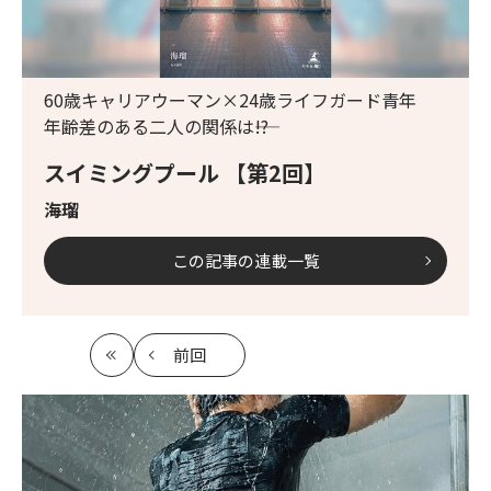
60歳キャリアウーマン×24歳ライフガード青年
年齢差のある二人の関係は――!?
スイミングプール 【第2回】
海瑠
この記事の連載一覧
前回
最
の
初
記
事
へ