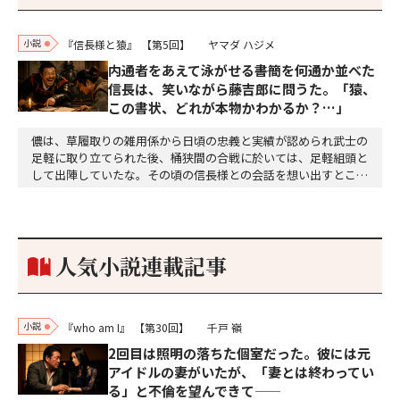
小説
『信長様と猿』
【第5回】
ヤマダ ハジメ
内通者をあえて泳がせる――書簡を何通か並べた
信長は、笑いながら藤吉郎に問うた。「猿、
この書状、どれが本物かわかるか？…」
儂は、草履取りの雑用係から日頃の忠義と実績が認められ武士の
足軽に取り立てられた後、桶狭間の合戦に於いては、足軽組頭と
して出陣していたな。その頃の信長様との会話を想い出すとこん
な秘話があったわ。「殿、桶狭間の戦ですが、拙者も組頭として
参加しておりました。勝てる相手とは思えないほど兵の差があり
もうした。確か今川勢1万2000に対し織田勢はわずか3000あま
り。どうして勝てたのか、未だにわかりません。…
人気小説連載記事
小説
『who am I』
【第30回】
千戸 嶺
2回目は照明の落ちた個室だった。彼には元
アイドルの妻がいたが、「妻とは終わってい
る」と不倫を望んできて——