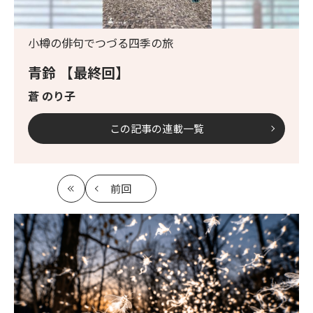
小樽の俳句でつづる四季の旅
青鈴 【最終回】
蒼 のり子
この記事の連載一覧
前回
最
の
初
記
事
へ