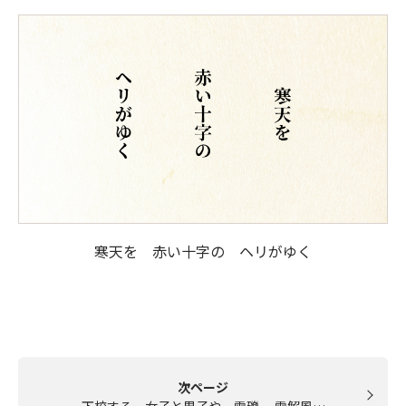
寒天を 赤い十字の ヘリがゆく
次ページ
下校する 女子と男子や 雪礫 雪解風…