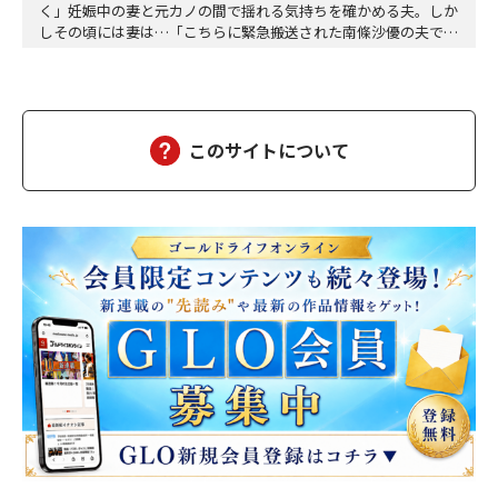
く」妊娠中の妻と元カノの間で揺れる気持ちを確かめる夫。しか
しその頃には妻は…「こちらに緊急搬送された南條沙優の夫です
が、沙優は大丈夫でしょうか」「しばらくお待ちください、担当
医を呼び出しますので、そちらでお待ちください」沙優の身に大
変なことが起こっていようとは、この時は想像もつかなかった。
しばらくして、担当医の先生が俺の元にやってきた。「南…
このサイトについて