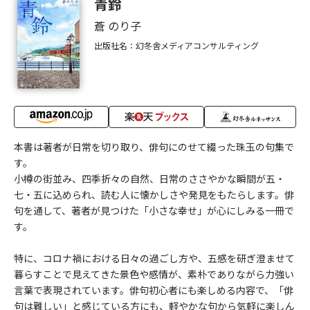
青鈴
蒼 のり子
出版社名：幻冬舎メディアコンサルティング
本書は著者が日常を切り取り、俳句にのせて綴った珠玉の句集で
す。
小樽の街並み、四季折々の自然、日常のささやかな瞬間が五・
七・五に込められ、読む人に懐かしさや発見をもたらします。俳
句を通して、著者が見つけた「小さな幸せ」が心にしみる一冊で
す。
特に、コロナ禍における日々の過ごし方や、五感を研ぎ澄ませて
暮らすことで見えてきた景色や感情が、素朴でありながら力強い
言葉で表現されています。俳句初心者にも楽しめる内容で、「俳
句は難しい」と感じている方にも、軽やかな句から気軽に楽しん