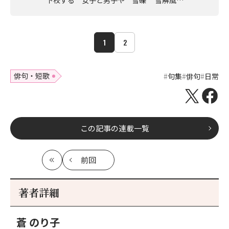
1
2
俳句・短歌
句集
俳句
日常
この記事の連載一覧
前回
最
の
初
記
事
著者詳細
へ
蒼 のり子