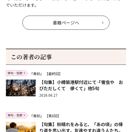
でいただけます。
書籍ページへ
この著者の記事
俳句・短歌
『青鈴』
【最終回】
【句集】小樽築港駅付近にて――「雪虫や お
びただしくて 儚くて」他5句
2026.06.27
俳句・短歌
『青鈴』
【第8回】
【句集】秋晴れをみると、「あの頃」の帰
り道を思い出す。友達やすれ違う人たち。