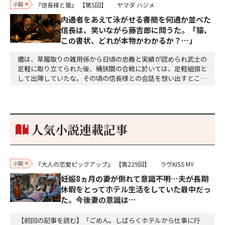
小説
『信長様と猿』
【第5回】
ヤマダ ハジメ
内通者をあえて泳がせる――書簡を何通か並べた
信長は、笑いながら藤吉郎に問うた。「猿、
この書状、どれが本物かわかるか？…」
儂は、草履取りの雑用係から日頃の忠義と実績が認められ武士の
足軽に取り立てられた後、桶狭間の合戦に於いては、足軽組頭と
して出陣していたな。その頃の信長様との会話を想い出すとこん
な秘話があったわ。「殿、桶狭間の戦ですが、拙者も組頭として
参加しておりました。勝てる相手とは思えないほど兵の差があり
もうした。確か今川勢1万2000に対し織田勢はわずか3000あま
り。どうして勝てたのか、未だにわかりません。…
人気小説連載記事
小説
『大人の恋愛ピックアップ』
【第229回】
ラヴKISS MY
妊娠8ヵ月の妻が倒れて意識不明…夫が長期
休暇をとってホテル生活をしていた最中だっ
た。今後妻の意識は…
【前回の記事を読む】「ごめん。しばらくホテルから仕事に行