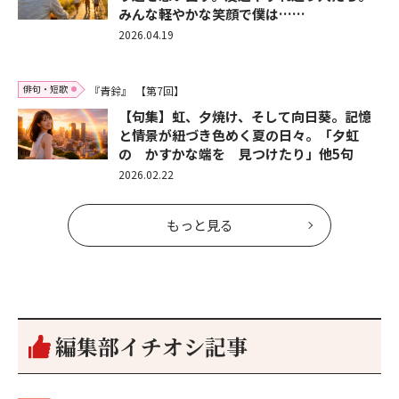
みんな軽やかな笑顔で僕は……
2026.04.19
俳句・短歌
『青鈴』
【第7回】
【句集】虹、夕焼け、そして向日葵。記憶
と情景が紐づき色めく夏の日々。「夕虹
の かすかな端を 見つけたり」他5句
2026.02.22
もっと見る
編集部イチオシ記事