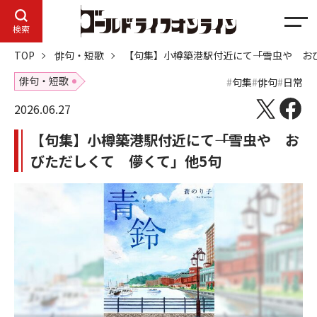
メ
検索
ニ
TOP
俳句・短歌
【句集】小樽築港駅付近にて――「雪虫や 
ュ
ー
俳句・短歌
句集
俳句
日常
2026.06.27
【句集】小樽築港駅付近にて――「雪虫や お
びただしくて 儚くて」他5句