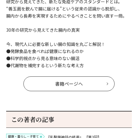
研究から見えてきた、新たな免疫ケアのスタンダードとは。
“善玉菌を飲んで腸に届ける”という従来の認識から脱却し、
腸内から長寿を実現するためにやるべきことを問い直す一冊。
30年の研究から見えてきた腸内の真実
今、現代人に必要な新しい腸の知識を丸ごと解説！
●発酵食品を食べれば健康になれるのか
●科学的視点から見る意味のない腸活
●代謝物を補完するという新たな考え方
書籍ページへ
この著者の記事
健康・暮らし・子育て
『乳酸菌神話の終焉』
【第3回】