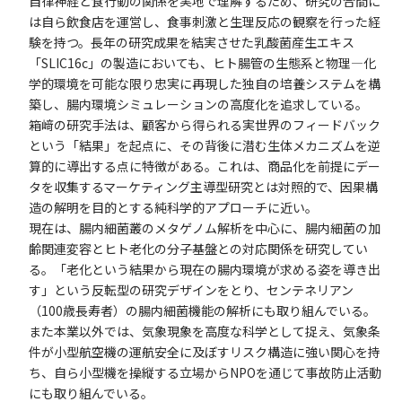
自律神経と食行動の関係を実地で理解するため、研究の合間に
は自ら飲食店を運営し、食事刺激と生理反応の観察を行った経
験を持つ。長年の研究成果を結実させた乳酸菌産生エキス
「SLIC16c」の製造においても、ヒト腸管の生態系と物理—化
学的環境を可能な限り忠実に再現した独自の培養システムを構
築し、腸内環境シミュレーションの高度化を追求している。
箱﨑の研究手法は、顧客から得られる実世界のフィードバック
という「結果」を起点に、その背後に潜む生体メカニズムを逆
算的に導出する点に特徴がある。これは、商品化を前提にデー
タを収集するマーケティング主導型研究とは対照的で、因果構
造の解明を目的とする純科学的アプローチに近い。
現在は、腸内細菌叢のメタゲノム解析を中心に、腸内細菌の加
齢関連変容とヒト老化の分子基盤との対応関係を研究してい
る。「老化という結果から現在の腸内環境が求める姿を導き出
す」という反転型の研究デザインをとり、センテネリアン
（100歳長寿者）の腸内細菌機能の解析にも取り組んでいる。
また本業以外では、気象現象を高度な科学として捉え、気象条
件が小型航空機の運航安全に及ぼすリスク構造に強い関心を持
ち、自ら小型機を操縦する立場からNPOを通じて事故防止活動
にも取り組んでいる。