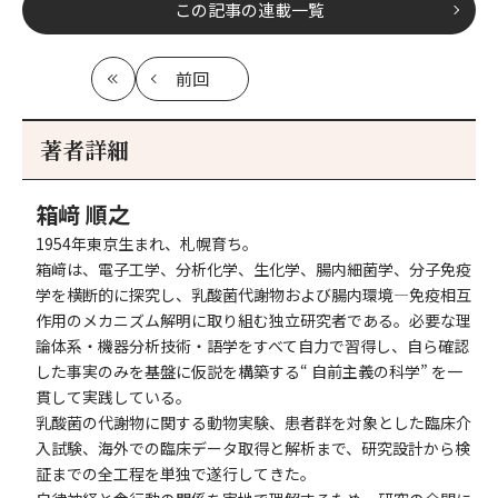
この記事の連載一覧
前回
最
の
初
記
事
著者詳細
へ
箱﨑 順之
1954年東京生まれ、札幌育ち。
箱﨑は、電子工学、分析化学、生化学、腸内細菌学、分子免疫
学を横断的に探究し、乳酸菌代謝物および腸内環境—免疫相互
作用のメカニズム解明に取り組む独立研究者である。必要な理
論体系・機器分析技術・語学をすべて自力で習得し、自ら確認
した事実のみを基盤に仮説を構築する“ 自前主義の科学” を一
貫して実践している。
乳酸菌の代謝物に関する動物実験、患者群を対象とした臨床介
入試験、海外での臨床データ取得と解析まで、研究設計から検
証までの全工程を単独で遂行してきた。