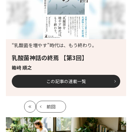
“乳酸菌を増やす”時代は、もう終わり。
乳酸菌神話の終焉 【第3回】
箱﨑 順之
この記事の連載一覧
前回
最
の
初
記
事
へ