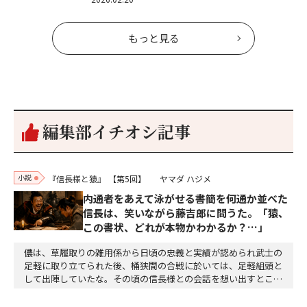
もっと見る
編集部イチオシ記事
小説
『信長様と猿』
【第5回】
ヤマダ ハジメ
内通者をあえて泳がせる――書簡を何通か並べた
信長は、笑いながら藤吉郎に問うた。「猿、
この書状、どれが本物かわかるか？…」
儂は、草履取りの雑用係から日頃の忠義と実績が認められ武士の
足軽に取り立てられた後、桶狭間の合戦に於いては、足軽組頭と
して出陣していたな。その頃の信長様との会話を想い出すとこん
な秘話があったわ。「殿、桶狭間の戦ですが、拙者も組頭として
参加しておりました。勝てる相手とは思えないほど兵の差があり