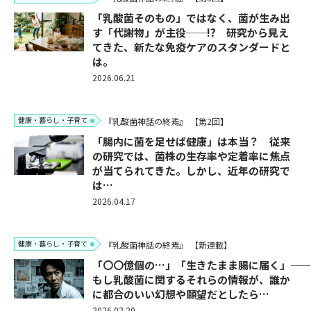
「乳酸菌そのもの」ではなく、菌が生み出
す「代謝物」が主役──!? 研究から見え
てきた、新たな免疫ケアのスタンダードと
は。
2026.06.21
健康・暮らし・子育て
『乳酸菌神話の終焉』
【第2回】
「腸内に菌を足せば健康」は本当？ 従来
の研究では、菌株の生存率や定着率に焦点
が当てられてきた。しかし、近年の研究で
は…
2026.04.17
健康・暮らし・子育て
『乳酸菌神話の終焉』
【新連載】
「〇〇億個の…」「生きたまま腸に届く」――
もし乳酸菌に関するそれらの情報が、誰か
に都合のいい幻想や願望だとしたら…
2026.02.20