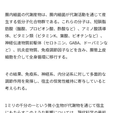
腸内細菌の代謝産物は、腸内細菌が代謝活動を通じて産
生する低分子化合物群である。これらの分子は、短鎖脂
肪酸（酪酸、プロピオン酸、酢酸など）、アミノ酸誘導
体、ビタミン類（ビタミンK、葉酸、ビオチンなど）、
神経伝達物質前駆体（セロトニン、GABA、ドーパミンな
ど）、抗炎症物質、免疫調節因子などを含み、腸管上皮
細胞を介して全身循環に移行する。
その結果、免疫系、神経系、内分泌系に対して多面的な
調節作用を発揮し、宿主の恒常性維持に寄与していると
考えられる。
1ミリの千分の一という微小生物が代謝物を通じて宿主
にもたらすこのような影響については、現代科学の最前