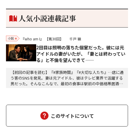
もうした。確か今川勢1万2000に対し織田勢はわずか3000あま
り。どうして勝てたのか、未だにわかりません。…
人気小説連載記事
小説
『who am I』
【第30回】
千戸 嶺
2回目は照明の落ちた個室だった。彼には元
アイドルの妻がいたが、「妻とは終わってい
る」と不倫を望んできて——
【前回の記事を読む】『#家族時間』『#大切な人たち』…店に通
う客のSNSを発見。妻は元アイドル、彼はテレビ業界で活躍する
男だった。そんなこんなで、最初の食事は駅前の中価格帯居酒屋
だった。テーブル席。開けた空間。周囲の喧噪。「偶然同じ店に
来た」が成立するギリギリの曖昧さ。高畑は抜け目ない。計算し
て動いている。計算して動く人間は計算で返せばいいから怖くな
い。怖いのは無計算な人間だ。衝動で動く馬鹿と、…
このサイトについて