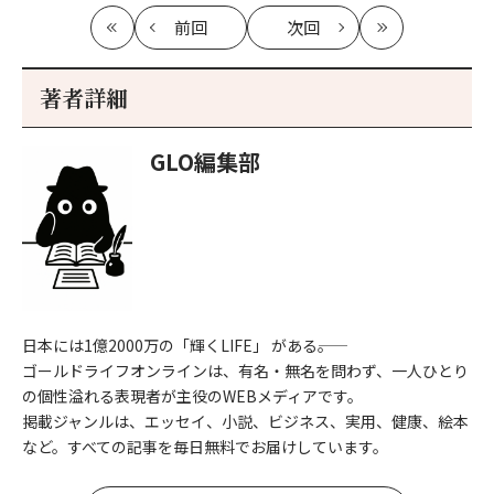
前回
次回
最
の
の
最
初
記
記
新
事
事
著者詳細
へ
へ
GLO編集部
日本には1億2000万の「輝くLIFE」 がある――。
ゴールドライフオンラインは、有名・無名を問わず、一人ひとり
の個性溢れる表現者が主役のWEBメディアです。
掲載ジャンルは、エッセイ、小説、ビジネス、実用、健康、絵本
など。すべての記事を毎日無料でお届けしています。