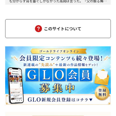
も分からず耳を塞ぐしかなかった高岡は言った。「父の振る舞い
が悲しくて涙がこぼれてくるんだ。でも、泣きたくても、夜だか
ら声を出すわけにもいかなくて……。夜空を見上げると、星々
は、闇に無数に輝いている。赤や黄色、それにオレンジ色の星も
あるし、冷たい白く光を放つ星もある。星々は北極星を中…
このサイトについて