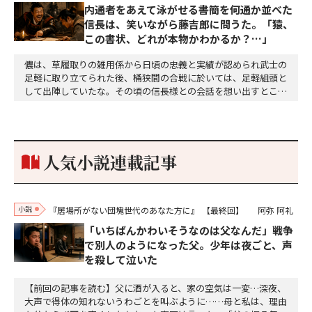
内通者をあえて泳がせる――書簡を何通か並べた
信長は、笑いながら藤吉郎に問うた。「猿、
この書状、どれが本物かわかるか？…」
儂は、草履取りの雑用係から日頃の忠義と実績が認められ武士の
足軽に取り立てられた後、桶狭間の合戦に於いては、足軽組頭と
して出陣していたな。その頃の信長様との会話を想い出すとこん
な秘話があったわ。「殿、桶狭間の戦ですが、拙者も組頭として
参加しておりました。勝てる相手とは思えないほど兵の差があり
もうした。確か今川勢1万2000に対し織田勢はわずか3000あま
り。どうして勝てたのか、未だにわかりません。…
人気小説連載記事
小説
『居場所がない団塊世代のあなた方に』
【最終回】
阿弥 阿礼
「いちばんかわいそうなのは父なんだ」戦争
で別人のようになった父。少年は夜ごと、声
を殺して泣いた
【前回の記事を読む】父に酒が入ると、家の空気は一変…深夜、
大声で得体の知れないうわごとを叫ぶように……母と私は、理由