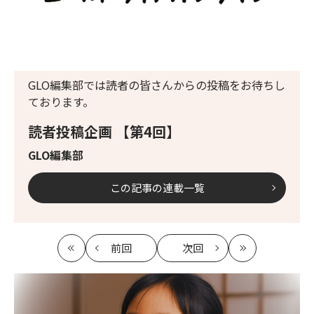
GLO編集部では読者の皆さんからの投稿をお待ちし
ております。
読者投稿企画 【第4回】
GLO編集部
この記事の連載一覧
前回
次回
最
の
の
最
初
記
記
新
事
事
へ
へ