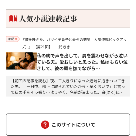
もうした。確か今川勢1万2000に対し織田勢はわずか3000あま
り。どうして勝てたのか、未だにわかりません。…
人気小説連載記事
小説
『夢を叶えた、バツイチ香子と最強の恋男［人気連載ピックアッ
プ］』
【第21回】
武 きき
私の胸で声を出して、肩を震わせながら泣い
ている夫。愛おしいと思った。私はもらい泣
きして、彼の頭を撫でながら…
【前回の記事を読む】夜、二人きりになった途端に抱きついてき
た夫。「一日中、部下に取られていたから…早くおいで」と言っ
て私の手を引っ張り…ようやく、名前が決まった。白(はく)に決
定。夕方、三人ともお風呂に入って、美味しい食事をして、「香
子さん、おはぎが食べたい」「分かりました」「う～ん、本当に
美味しい」三個をペロッと食べた。「幸也は食いしん坊ね、うふ
ふふ」「母さんだって、二個食べただろう」「あら、…
このサイトについて