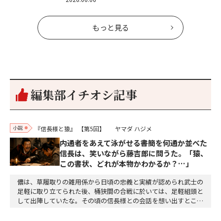
もっと見る
編集部イチオシ記事
小説
『信長様と猿』
【第5回】
ヤマダ ハジメ
内通者をあえて泳がせる――書簡を何通か並べた
信長は、笑いながら藤吉郎に問うた。「猿、
この書状、どれが本物かわかるか？…」
儂は、草履取りの雑用係から日頃の忠義と実績が認められ武士の
足軽に取り立てられた後、桶狭間の合戦に於いては、足軽組頭と
して出陣していたな。その頃の信長様との会話を想い出すとこん
な秘話があったわ。「殿、桶狭間の戦ですが、拙者も組頭として
参加しておりました。勝てる相手とは思えないほど兵の差があり