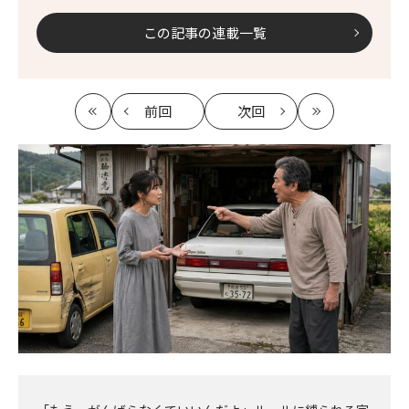
この記事の連載一覧
前回
次回
最
の
の
最
初
記
記
新
事
事
へ
へ