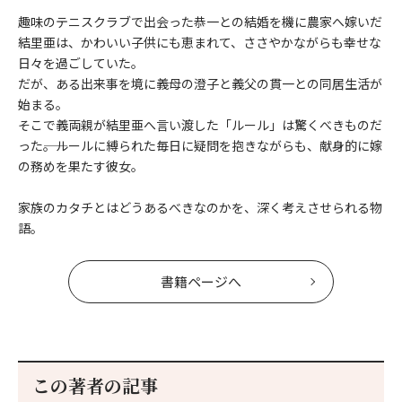
趣味のテニスクラブで出会った恭一との結婚を機に農家へ嫁いだ
結里亜は、かわいい子供にも恵まれて、ささやかながらも幸せな
日々を過ごしていた。
だが、ある出来事を境に義母の澄子と義父の貫一との同居生活が
始まる。
そこで義両親が結里亜へ言い渡した「ルール」は驚くべきものだ
った――。ルールに縛られた毎日に疑問を抱きながらも、献身的に嫁
の務めを果たす彼女。
家族のカタチとはどうあるべきなのかを、深く考えさせられる物
語。
書籍ページへ
この著者の記事