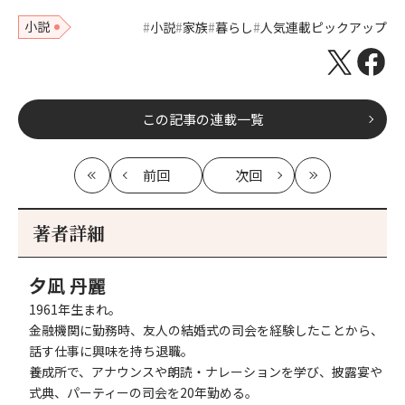
小説
小説
家族
暮らし
人気連載ピックアップ
この記事の連載一覧
前回
次回
最
の
の
最
初
記
記
新
事
事
著者詳細
へ
へ
夕凪 丹麗
1961年生まれ。
金融機関に勤務時、友人の結婚式の司会を経験したことから、
話す仕事に興味を持ち退職。
養成所で、アナウンスや朗読・ナレーションを学び、披露宴や
式典、パーティーの司会を20年勤める。