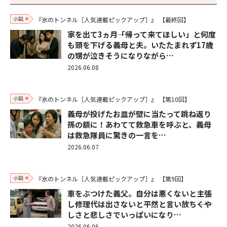
小説
『氷のトンネル［人気連載ピックアップ］』
【最終回】
家を出て3ヵ月――「帰って来てほしい」と何度
も頭を下げる義母と夫。いたたまれず17歳
の甥が泣きそうになりながら…
2026.06.08
小説
『氷のトンネル［人気連載ピックアップ］』
【第10回】
義母が投げたお皿が壁に当たって跳ね返り
孫の額に！あわてて救急車を呼ぶと、義母
は救急隊員に驚きの一言を…
2026.06.07
小説
『氷のトンネル［人気連載ピックアップ］』
【第9回】
車をぶつけた義父。自分は悪くないと主張
し修理代は出さないと平然と言い放ち――くや
しさと悲しさでいっぱいになり…
2026.06.06