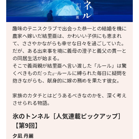
趣味のテニスクラブで出会った恭一との結婚を機に
農家へ嫁いだ結里亜は、かわいい子供にも恵まれ
て、ささやかながらも幸せな日々を過ごしていた。
だが、ある出来事を境に義母の澄子と義父の貫一と
の同居生活が始まる。
そこで義両親が結里亜へ言い渡した「ルール」は驚
くべきものだった――。ルールに縛られた毎日に疑問を
抱きながらも、献身的に嫁の務めを果たす彼女。
家族のカタチとはどうあるべきなのかを、深く考え
させられる物語。
氷のトンネル［人気連載ピックアップ］
【第9回】
夕凪 丹麗