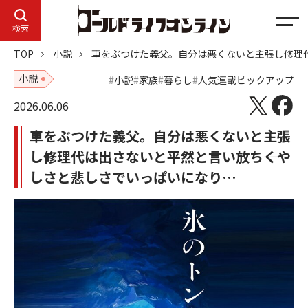
メ
検索
ニ
TOP
小説
車をぶつけた義父。自分は悪くないと主張し修理代
ュ
ー
小説
小説
家族
暮らし
人気連載ピックアップ
2026.06.06
車をぶつけた義父。自分は悪くないと主張
し修理代は出さないと平然と言い放ち――くや
しさと悲しさでいっぱいになり…