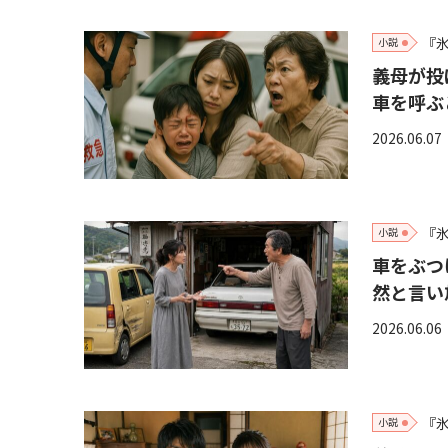
『
小説
義母が投
車を呼ぶ
2026.06.07
『
小説
車をぶつ
然と言い
2026.06.06
『
小説