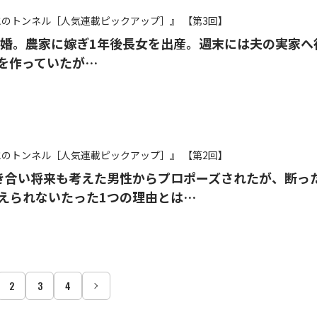
氷のトンネル［人気連載ピックアップ］』
【第3回】
結婚。農家に嫁ぎ1年後長女を出産。週末には夫の実家へ
を作っていたが…
氷のトンネル［人気連載ピックアップ］』
【第2回】
き合い将来も考えた男性からプロポーズされたが、断っ
えられないたった1つの理由とは…
2
3
4