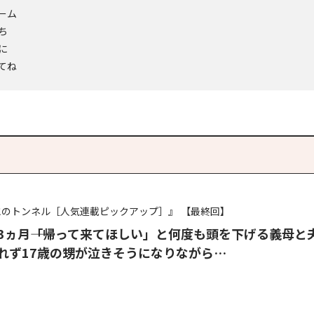
ーム
ち
に
てね
氷のトンネル［人気連載ピックアップ］』
【最終回】
3ヵ月――「帰って来てほしい」と何度も頭を下げる義母と
れず17歳の甥が泣きそうになりながら…