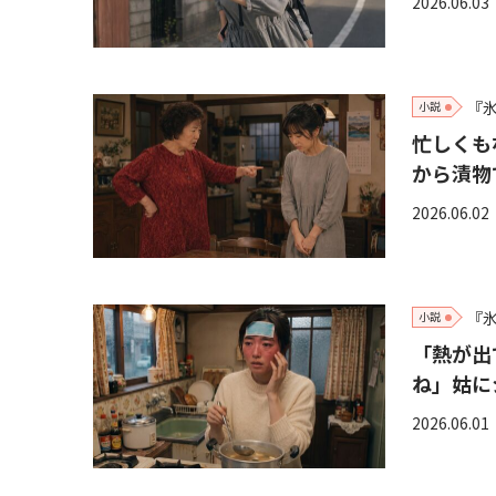
2026.06.03
『
小説
忙しくも
から漬物
2026.06.02
『
小説
「熱が出
ね」姑に
2026.06.01