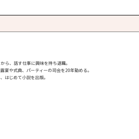
とから、話す仕事に興味を持ち退職。
露宴や式典、パーティーの司会を20年勤める。
ら、はじめて小説を出版。