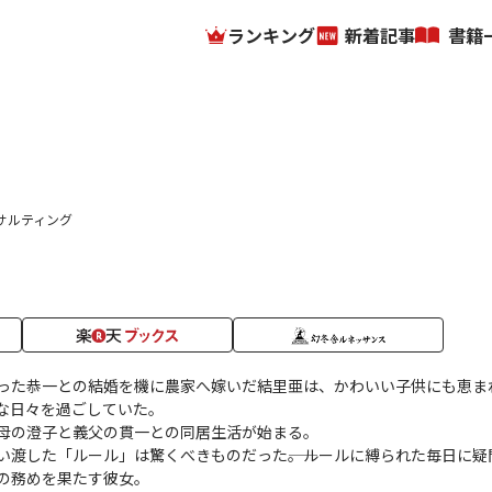
ランキング
新着記事
書籍
サルティング
った恭一との結婚を機に農家へ嫁いだ結里亜は、かわいい子供にも恵ま
な日々を過ごしていた。
母の澄子と義父の貫一との同居生活が始まる。
い渡した「ルール」は驚くべきものだった――。ルールに縛られた毎日に疑
の務めを果たす彼女。