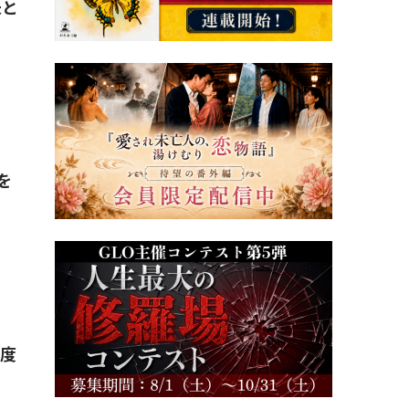
夫と
を
支度