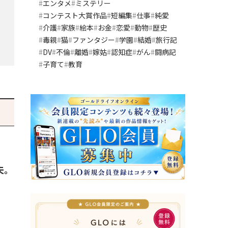
エンタメ
ミステリー
コンテスト大賞作品
短編集
仕事
純愛
介護
家族
絵本
お金
恋愛
動物
歴史
毒親
猫
ファンタジー
学園
結婚
旅行記
DV
不倫
離婚
嫁姑
認知症
がん
闘病記
子育て
教育
夫。