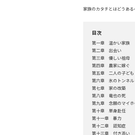
家族のカタチとはどうある
目次
第一章 温かい家族
第二章 出会い
第三章 優しい祖母
第四章 農家に嫁ぐ
第五章 二人の子ども
第六章 氷のトンネル
第七章 家の改築
第八章 竜也の死
第九章 念願のマイホ
第十章 単身赴任
第十一章 暴力
第十二章 認知症
第十三章 付き添い