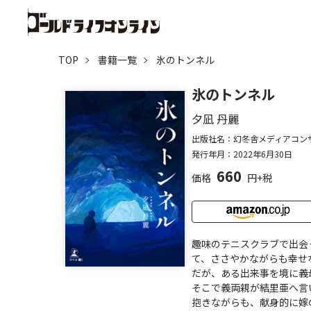
TOP
書籍一覧
氷のトンネル
氷のトンネル
夕凪 丹麗
出版社名：幻冬舎メディアコン
発行年月：2022年6月30日
660
価格
円+税
趣味のテニスクラブで出会
て、ささやかながらも幸せ
だが、ある出来事を境に義
そこで義両親が結里亜へ言
抱きながらも、献身的に嫁