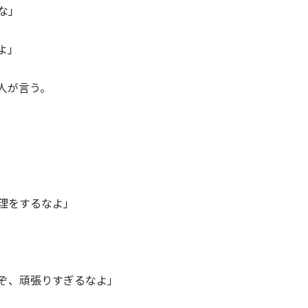
な」
よ」
人が言う。
理をするなよ」
ぞ、頑張りすぎるなよ」