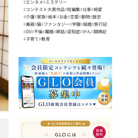
エンタメ
ミステリー
コンテスト大賞作品
短編集
仕事
純愛
介護
家族
絵本
お金
恋愛
動物
歴史
毒親
猫
ファンタジー
学園
結婚
旅行記
DV
不倫
離婚
嫁姑
認知症
がん
闘病記
子育て
教育