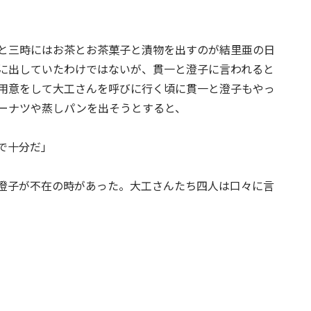
と三時にはお茶とお茶菓子と漬物を出すのが結里亜の日
に出していたわけではないが、貫一と澄子に言われると
用意をして大工さんを呼びに行く頃に貫一と澄子もやっ
ーナツや蒸しパンを出そうとすると、
で十分だ」
澄子が不在の時があった。大工さんたち四人は口々に言