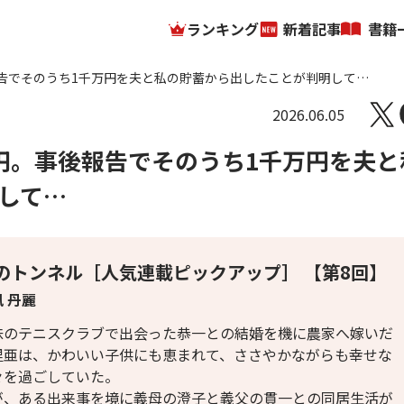
ランキング
新着記事
書籍
告でそのうち1千万円を夫と私の貯蓄から出したことが判明して…
2026.06.05
円。事後報告でそのうち1千万円を夫と
して…
のトンネル［人気連載ピックアップ］ 【第8回】
 丹麗
味のテニスクラブで出会った恭一との結婚を機に農家へ嫁いだ
里亜は、かわいい子供にも恵まれて、ささやかながらも幸せな
々を過ごしていた。
が、ある出来事を境に義母の澄子と義父の貫一との同居生活が