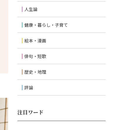
人生論
健康・暮らし・子育て
絵本・漫画
俳句・短歌
歴史・地理
評論
注目ワード