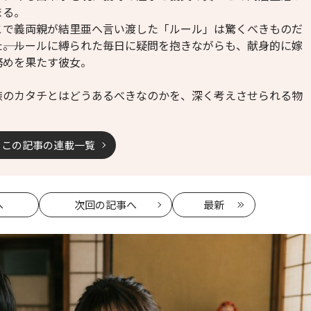
まる。
こで義両親が結里亜へ言い渡した「ルール」は驚くべきものだ
た――。ルールに縛られた毎日に疑問を抱きながらも、献身的に嫁
務めを果たす彼女。
族のカタチとはどうあるべきなのかを、深く考えさせられる物
。
この記事の連載一覧
へ
次回
の記事へ
最新