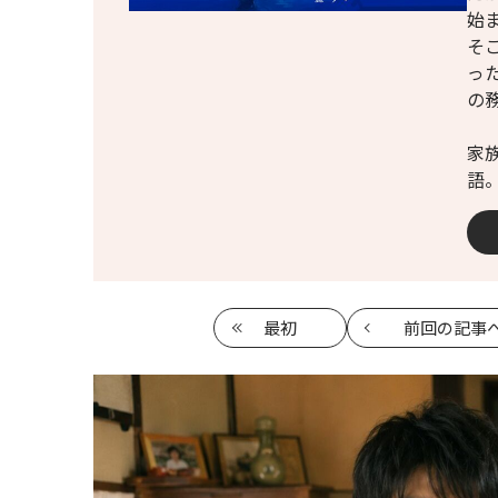
始
そ
っ
の
家
語
最初
前回
の記事