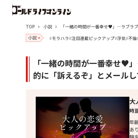
TOP
小説
「一緒の時間が一番幸せ♥」―ラブラ
小説
モラハラ
注目連載ピックアップ
浮気
不倫
「一緒の時間が一番幸せ♥」
的に「訴えるぞ」とメールし
大
時亘
年
あ
験