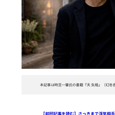
本記事は時亘一肇氏の書籍『夫 失格』（幻冬
【前回記事を読む】さっきまで浮気相手