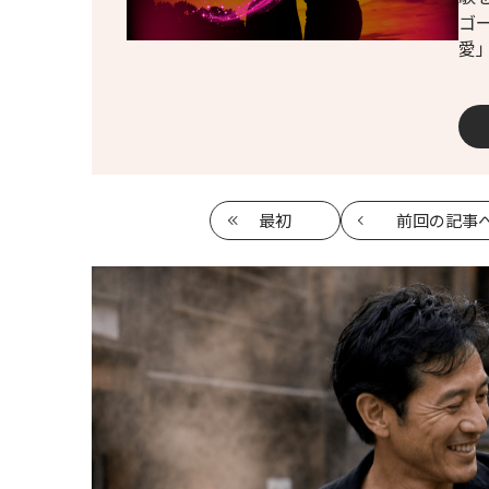
ゴ
愛
最初
前回
の記事