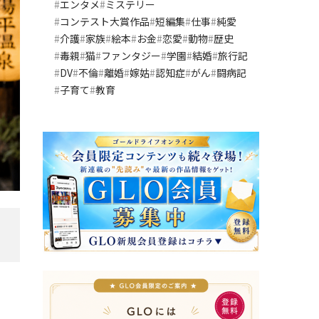
エンタメ
ミステリー
コンテスト大賞作品
短編集
仕事
純愛
介護
家族
絵本
お金
恋愛
動物
歴史
毒親
猫
ファンタジー
学園
結婚
旅行記
DV
不倫
離婚
嫁姑
認知症
がん
闘病記
子育て
教育