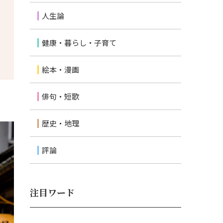
人生論
健康・暮らし・子育て
絵本・漫画
俳句・短歌
歴史・地理
評論
注目ワード