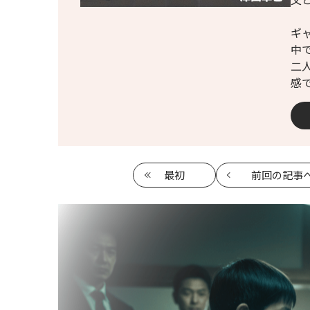
ギ
中
二
感
最初
前回
の記事