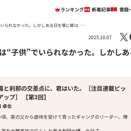
ランキング
新着記事
書籍
でいられなかった。しかしある日を境に彼は……
2025.10.07
は“子供”でいられなかった。しかしあ
遠と刹那の交差点に、君はいた。［注目連載ピッ
アップ］ 【第3回】
 卓也
い頃、実の父から虐待を受けて育ったギャングのリーダー、博
。
と弟を水難事故で亡くした若き劇団女優、今日子。