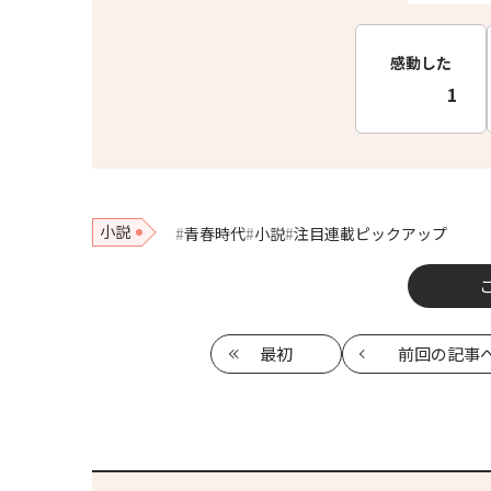
感動した
1
小説
青春時代
小説
注目連載ピックアップ
最初
前回
の記事