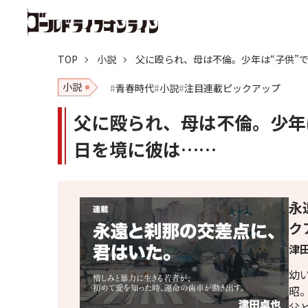
TOP
小説
父に殴られ、母は不倫。少年は“子供”
小説
青春時代
小説
注目連載ピックアップ
父に殴られ、母は不倫。少年
日を境に彼は……
永
ク
津田
幼
昭
父