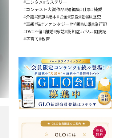
エンタメ
ミステリー
コンテスト大賞作品
短編集
仕事
純愛
介護
家族
絵本
お金
恋愛
動物
歴史
毒親
猫
ファンタジー
学園
結婚
旅行記
DV
不倫
離婚
嫁姑
認知症
がん
闘病記
子育て
教育