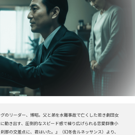
ングのリーダー、博昭。父と弟を水難事故で亡くした若き劇団女
けに動き出す、圧倒的なスピード感で繰り広げられる恋愛群像小
と刹那の交差点に、君はいた。』（幻冬舎ルネッサンス）より、