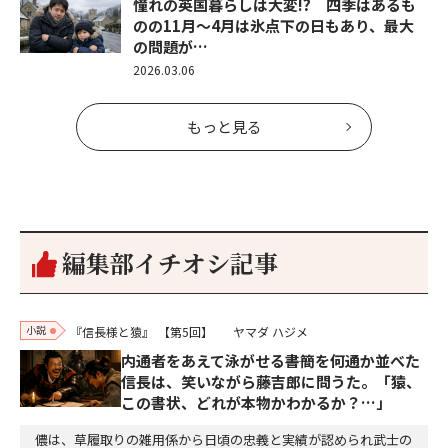
憧れの英国暮らしは大変!? 四季はあるも
のの11月～4月は氷点下の日もあり、最大
の問題が…
2026.03.06
もっと見る
編集部イチオシ記事
小説
『信長様と猿』
【第5回】
ヤマダ ハジメ
内通者をあえて泳がせる――書簡を何通か並べた
信長は、笑いながら藤吉郎に問うた。「猿、
この書状、どれが本物かわかるか？…」
儂は、草履取りの雑用係から日頃の忠義と実績が認められ武士の