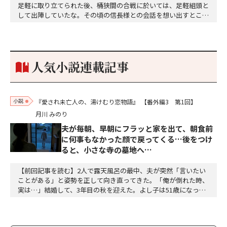
足軽に取り立てられた後、桶狭間の合戦に於いては、足軽組頭と
して出陣していたな。その頃の信長様との会話を想い出すとこん
な秘話があったわ。「殿、桶狭間の戦ですが、拙者も組頭として
参加しておりました。勝てる相手とは思えないほど兵の差があり
もうした。確か今川勢1万2000に対し織田勢はわずか3000あま
り。どうして勝てたのか、未だにわかりません。…
人気小説連載記事
小説
『愛され未亡人の、湯けむり恋物語』
【番外編3 第1回】
月川 みのり
夫が毎朝、早朝にフラッと家を出て、朝食前
に何事もなかった顔で戻ってくる…後をつけ
ると、小さな寺の墓地へ…
【前回記事を読む】2人で露天風呂の最中、夫が突然「言いたい
ことがある」と姿勢を正して向き直ってきた。「俺が倒れた時、
実は…」結婚して、3年目の秋を迎えた。よし子は51歳になっ
た。藤乃屋の女将として、毎日は穏やかに過ぎていく。山の木々
が色づきはじめ、宿は今日も、静かに賑わっていた。（あの崖っ
ぷちの日から、私は、ずいぶん遠くまで来た。そして、ずいぶ