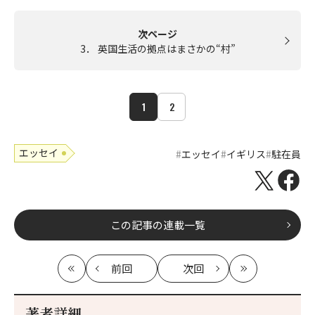
次ページ
3． 英国生活の拠点はまさかの“村”
1
2
エッセイ
エッセイ
イギリス
駐在員
この記事の連載一覧
前回
次回
最
の
の
最
初
記
記
新
事
事
著者詳細