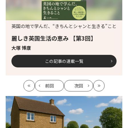
英国の地で学んだ、“きちんとシャンと生きる”こと
麗しき英国生活の恵み 【第3回】
大塚 博康
この記事の連載一覧
前回
次回
最
の
の
最
初
記
記
新
事
事
へ
へ