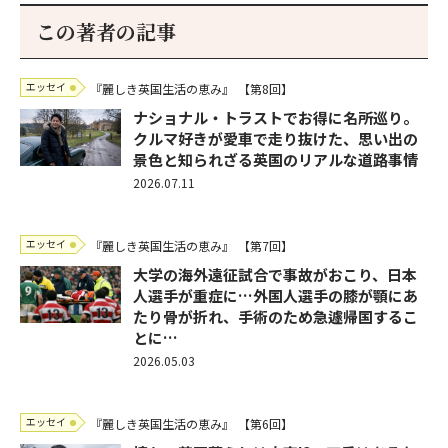
この著者の記事
エッセイ
『麗しき英国生活の恵み』
【第8回】
ナショナル・トラストでお得に名所巡り。
クルマ好きが愛車で走り抜けた、思い出の
景色と知られざる英国のリアルな道路事情
2026.07.11
エッセイ
『麗しき英国生活の恵み』
【第7回】
大学の海外遠征試合で事故がおこり、日本
人選手が重症に…外国人選手の膝が顎にあ
たり骨が折れ、手術のため急遽帰国するこ
とに…
2026.05.03
エッセイ
『麗しき英国生活の恵み』
【第6回】