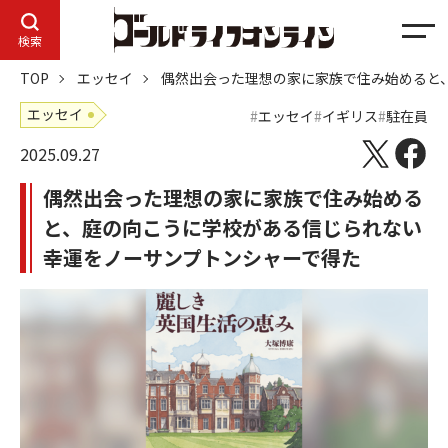
メ
検索
ニ
TOP
エッセイ
偶然出会った理想の家に家族で住み始めると
ュ
ー
エッセイ
エッセイ
イギリス
駐在員
2025.09.27
偶然出会った理想の家に家族で住み始める
と、庭の向こうに学校がある信じられない
幸運をノーサンプトンシャーで得た