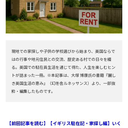
現地での家探しや子供の学校選びから始まり、英国ならで
はの行事や地元住民との交流、歴史ある村での日々を綴
る。英国での駐在員生活を通じて得た、人生を楽しむヒン
トが詰まった一冊。※本記事は、大塚 博康氏の書籍『麗し
き英国生活の恵み』（幻冬舎ルネッサンス）より、一部抜
粋・編集したものです。
【前回記事を読む】【イギリス駐在記・家探し編】いく