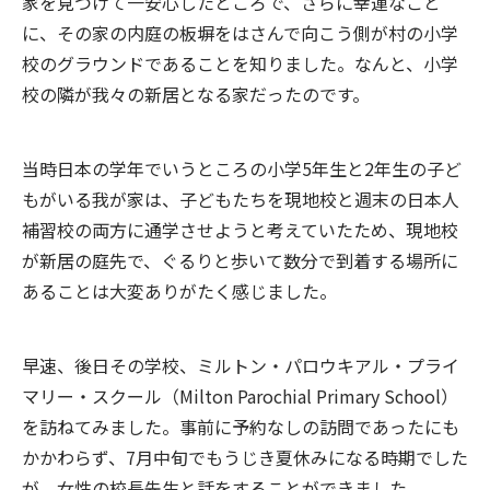
家を見つけて一安心したところで、さらに幸運なこと
に、その家の内庭の板塀をはさんで向こう側が村の小学
校のグラウンドであることを知りました。なんと、小学
校の隣が我々の新居となる家だったのです。
当時日本の学年でいうところの小学5年生と2年生の子ど
もがいる我が家は、子どもたちを現地校と週末の日本人
補習校の両方に通学させようと考えていたため、現地校
が新居の庭先で、ぐるりと歩いて数分で到着する場所に
あることは大変ありがたく感じました。
早速、後日その学校、ミルトン・パロウキアル・プライ
マリー・スクール（Milton Parochial Primary School）
を訪ねてみました。事前に予約なしの訪問であったにも
かかわらず、7月中旬でもうじき夏休みになる時期でした
が、女性の校長先生と話をすることができました。