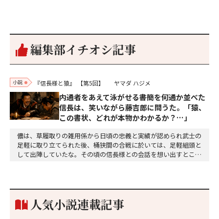
編集部イチオシ記事
小説
『信長様と猿』
【第5回】
ヤマダ ハジメ
内通者をあえて泳がせる――書簡を何通か並べた
信長は、笑いながら藤吉郎に問うた。「猿、
この書状、どれが本物かわかるか？…」
儂は、草履取りの雑用係から日頃の忠義と実績が認められ武士の
足軽に取り立てられた後、桶狭間の合戦に於いては、足軽組頭と
して出陣していたな。その頃の信長様との会話を想い出すとこん
な秘話があったわ。「殿、桶狭間の戦ですが、拙者も組頭として
参加しておりました。勝てる相手とは思えないほど兵の差があり
もうした。確か今川勢1万2000に対し織田勢はわずか3000あま
り。どうして勝てたのか、未だにわかりません。…
人気小説連載記事