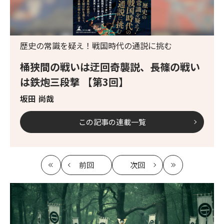
歴史の常識を疑え！戦国時代の通説に挑む
桶狭間の戦いは迂回奇襲説、長篠の戦い
は鉄炮三段撃 【第3回】
坂田 尚哉
この記事の連載一覧
前回
次回
最
の
の
最
初
記
記
新
事
事
へ
へ