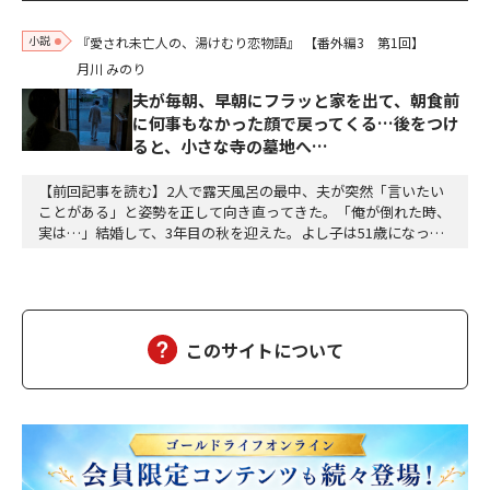
小説
『愛され未亡人の、湯けむり恋物語』
【番外編3 第1回】
月川 みのり
夫が毎朝、早朝にフラッと家を出て、朝食前
に何事もなかった顔で戻ってくる…後をつけ
ると、小さな寺の墓地へ…
【前回記事を読む】2人で露天風呂の最中、夫が突然「言いたい
ことがある」と姿勢を正して向き直ってきた。「俺が倒れた時、
実は…」結婚して、3年目の秋を迎えた。よし子は51歳になっ
た。藤乃屋の女将として、毎日は穏やかに過ぎていく。山の木々
が色づきはじめ、宿は今日も、静かに賑わっていた。（あの崖っ
ぷちの日から、私は、ずいぶん遠くまで来た。そして、ずいぶ
ん、幸せになった）夫の雅彦は、相変わらず口数は多くな…
このサイトについて