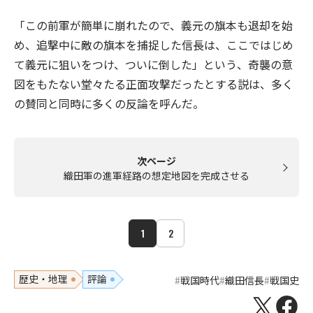
「この前軍が簡単に崩れたので、義元の旗本も退却を始
め、追撃中に敵の旗本を捕捉した信長は、ここではじめ
て義元に狙いをつけ、ついに倒した」という、奇襲の意
図をもたない堂々たる正面攻撃だったとする説は、多く
の賛同と同時に多くの反論を呼んだ。
次ページ
織田軍の進軍経路の想定地図を完成させる
1
2
歴史・地理
評論
戦国時代
織田信長
戦国史