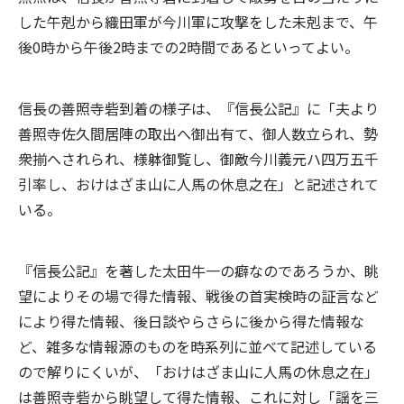
した午剋から織田軍が今川軍に攻撃をした未剋まで、午
後0時から午後2時までの2時間であるといってよい。
信長の善照寺砦到着の様子は、『信長公記』に「夫より
善照寺佐久間居陣の取出へ御出有て、御人数立られ、勢
衆揃へされられ、様躰御覧し、御敵今川義元ハ四万五千
引率し、おけはざま山に人馬の休息之在」と記述されて
いる。
『信長公記』を著した太田牛一の癖なのであろうか、眺
望によりその場で得た情報、戦後の首実検時の証言など
により得た情報、後日談やらさらに後から得た情報な
ど、雑多な情報源のものを時系列に並べて記述している
ので解りにくいが、「おけはざま山に人馬の休息之在」
は善照寺砦から眺望して得た情報、これに対し「謡を三