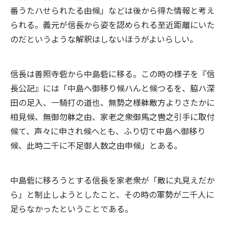
番うたハせられたる由候」などは後から得た情報と考え
られる。義元が信長から姿を認められる至近距離にいた
のだというような解釈はしないほうがよいらしい。
信長は善照寺砦から中島砦に移る。この時の様子を『信
長公記』には「中島へ御移り候ハんと候つるを、脇ハ深
田の足入、一騎打の道也、無勢之様躰敵方よりさたかに
相見候、無御勿躰之由、家老之衆御馬之轡之引手に取付
候て、声々に申され候へとも、ふり切て中島へ御移り
候、此時二千に不足御人数之由申候」とある。
中島砦に移ろうとする信長を家老衆が「敵に丸見えだか
ら」と制止しようとしたこと、その時の軍勢が二千人に
足らなかったということである。