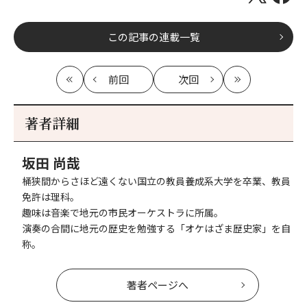
この記事の連載一覧
前回
次回
最
の
の
最
初
記
記
新
事
事
著者詳細
へ
へ
坂田 尚哉
桶狭間からさほど遠くない国立の教員養成系大学を卒業、教員
免許は理科。
趣味は音楽で地元の市民オーケストラに所属。
演奏の合間に地元の歴史を勉強する「オケはざま歴史家」を自
称。
著者ページへ