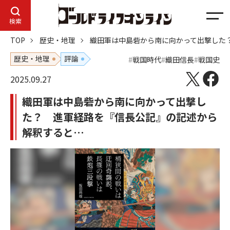
メ
検索
ニ
TOP
歴史・地理
織田軍は中島砦から南に向かって出撃した
ュ
ー
歴史・地理
評論
戦国時代
織田信長
戦国史
2025.09.27
織田軍は中島砦から南に向かって出撃し
た？ 進軍経路を『信長公記』の記述から
解釈すると…