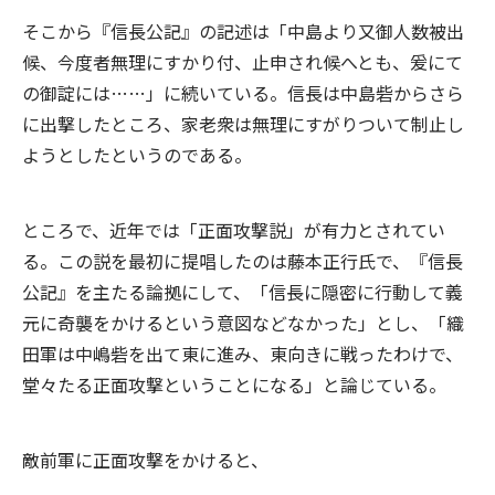
そこから『信長公記』の記述は「中島より又御人数被出
候、今度者無理にすかり付、止申され候へとも、爰にて
の御諚には……」に続いている。信長は中島砦からさら
に出撃したところ、家老衆は無理にすがりついて制止し
ようとしたというのである。
ところで、近年では「正面攻撃説」が有力とされてい
る。この説を最初に提唱したのは藤本正行氏で、『信長
公記』を主たる論拠にして、「信長に隠密に行動して義
元に奇襲をかけるという意図などなかった」とし、「織
田軍は中嶋砦を出て東に進み、東向きに戦ったわけで、
堂々たる正面攻撃ということになる」と論じている。
敵前軍に正面攻撃をかけると、