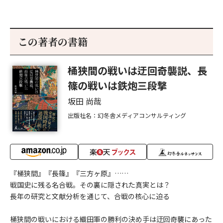
この著者の書籍
桶狭間の戦いは迂回奇襲説、長
篠の戦いは鉄炮三段撃
坂田 尚哉
出版社名：幻冬舎メディアコンサルティング
『桶狭間』『長篠』『三方ヶ原』……
戦国史に残る名合戦。その裏に隠された真実とは？
長年の研究と文献分析を通じて、合戦の核心に迫る
桶狭間の戦いにおける織田軍の勝利の決め手は迂回奇襲にあった