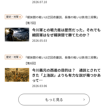
2026.07.10
歴史・地理
『桶狭間の戦いは迂回奇襲説、長篠の戦いは鉄炮三段撃』
【第7回】
今川軍との戦力差は歴然だった。――それでも
織田軍はなぜ桶狭間で勝てたのか？
2026.05.03
歴史・地理
『桶狭間の戦いは迂回奇襲説、長篠の戦いは鉄炮三段撃』
【第6回】
今川義元の西進の目的は？ 通説とされて
きた「上洛説」よりも有力な説が幾つかあ
って…
2026.03.06
もっと見る