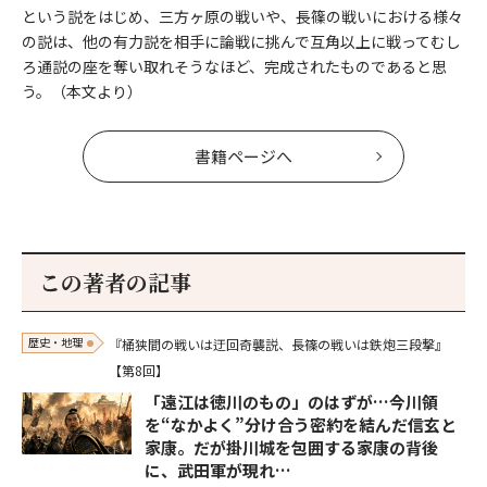
という説をはじめ、三方ヶ原の戦いや、長篠の戦いにおける様々
の説は、他の有力説を相手に論戦に挑んで互角以上に戦ってむし
ろ通説の座を奪い取れそうなほど、完成されたものであると思
う。（本文より）
書籍ページへ
この著者の記事
歴史・地理
『桶狭間の戦いは迂回奇襲説、長篠の戦いは鉄炮三段撃』
【第8回】
「遠江は徳川のもの」のはずが…今川領
を“なかよく”分け合う密約を結んだ信玄と
家康。だが掛川城を包囲する家康の背後
に、武田軍が現れ…