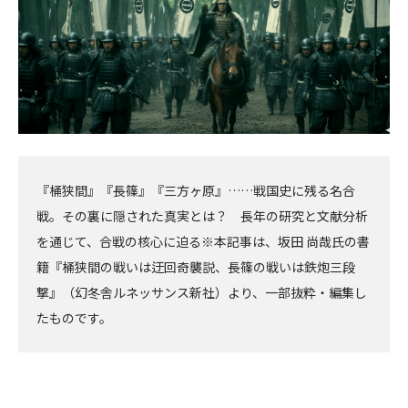
『桶狭間』『長篠』『三方ヶ原』……戦国史に残る名合
戦。その裏に隠された真実とは？ 長年の研究と文献分析
を通じて、合戦の核心に迫る※本記事は、坂田 尚哉氏の書
籍『桶狭間の戦いは迂回奇襲説、長篠の戦いは鉄炮三段
撃』（幻冬舎ルネッサンス新社）より、一部抜粋・編集し
たものです。