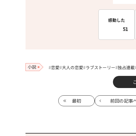
感動した
51
小説
恋愛
大人の恋愛
ラブストーリー
独占連載
最初
前回
の記事