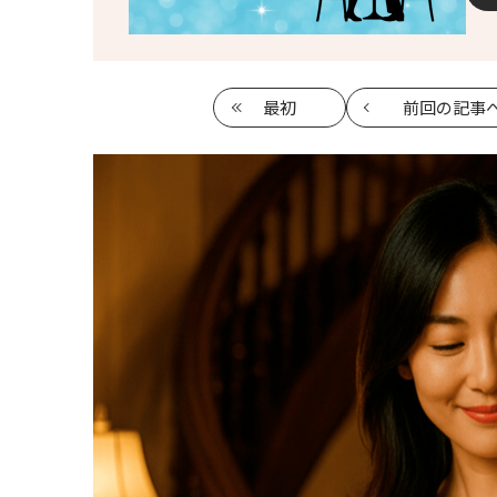
最初
前回
の記事