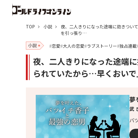
TOP
小説
夜、二人きりになった途端に抱きつい
を引っ張り…
小説
恋愛
大人の恋愛
ラブストーリー
独占連載
夜、二人きりになった途端に
られていたから…早くおいで
夢
武 
バ