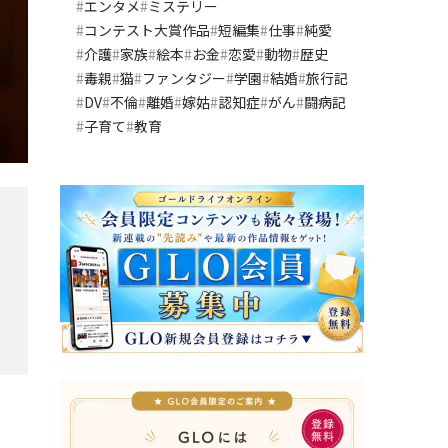
エンタメ
ミステリー
コンテスト大賞作品
短編集
仕事
純愛
介護
家族
絵本
お金
恋愛
動物
歴史
毒親
猫
ファンタジー
学園
結婚
旅行記
DV
不倫
離婚
嫁姑
認知症
がん
闘病記
子育て
教育