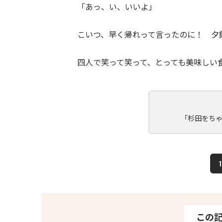
「あっ、い、いいよ」
こいつ、早く帰れって言ったのに！ 夕
四人で笑って笑って、とっても美味しい
「杉田をち
1
この