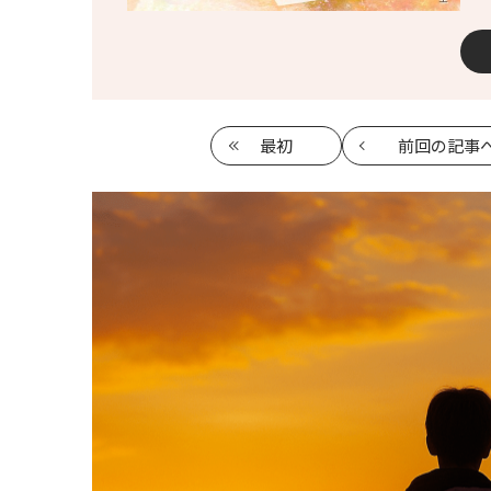
最初
前回
の記事