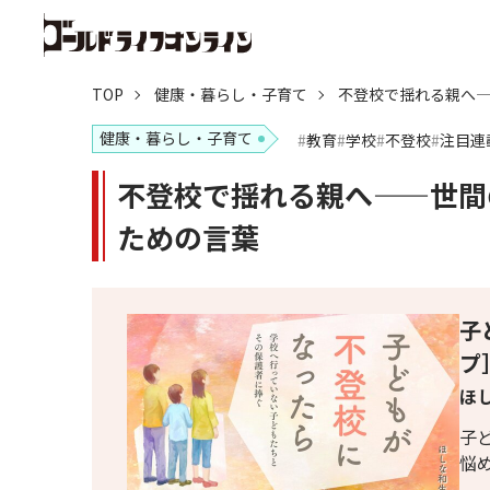
TOP
健康・暮らし・子育て
不登校で揺れる親へ
健康・暮らし・子育て
教育
学校
不登校
注目連
不登校で揺れる親へ——世間
ための言葉
子
プ
ほし
子
悩