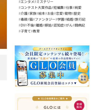
エンタメ
ミステリー
コンテスト大賞作品
短編集
仕事
純愛
介護
家族
絵本
お金
恋愛
動物
歴史
毒親
猫
ファンタジー
学園
結婚
旅行記
DV
不倫
離婚
嫁姑
認知症
がん
闘病記
子育て
教育