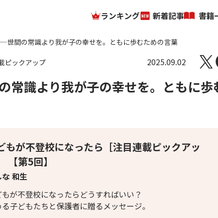
ランキング
新着記事
書籍
——世間の常識より我が子の幸せを。ともに歩むための言葉
2025.09.02
載ピックアップ
の常識より我が子の幸せを。ともに歩
どもが不登校になったら［注目連載ピックアッ
］ 【第5回】
な 和生
どもが不登校になったらどうすればいい？
める子どもたちと保護者に贈るメッセージ。