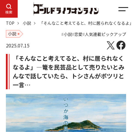
メ
検索
ニ
TOP
小説
「そんなこと考えてると、村に居られなくなるよ
ュ
ー
小説
小説
恋愛
人気連載ピックアップ
2025.07.15
「そんなこと考えてると、村に居られなく
なるよ」―篭を民芸品として売りたいとみ
んなで話していたら、トシさんがポツリと
一言…