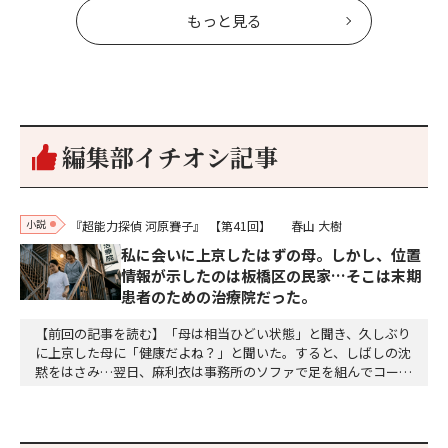
もっと見る
編集部イチオシ記事
小説
『超能力探偵 河原賽子』
【第41回】
春山 大樹
私に会いに上京したはずの母。しかし、位置
情報が示したのは板橋区の民家…そこは末期
患者のための治療院だった。
【前回の記事を読む】「母は相当ひどい状態」と聞き、久しぶり
に上京した母に「健康だよね？」と聞いた。すると、しばしの沈
黙をはさみ…翌日、麻利衣は事務所のソファで足を組んでコーヒ
ーを啜っていた賽子の前に右手の握り拳を固めていきなり立ちは
だかった。「何だ、そのしかめ面は。腹でも痛いのか」麻利衣が
拳を賽子に向けて突き出し、手首を回して掌を開くとそこには1
個のサイコロが握られていた。「やはり私はあなたの超…