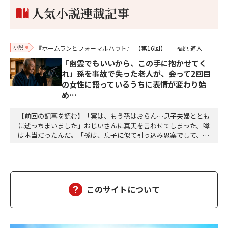
人気小説連載記事
小説
『ホームランとフォーマルハウト』
【第16回】
福原 道人
「幽霊でもいいから、この手に抱かせてく
れ」孫を事故で失った老人が、会って2回目
の女性に語っているうちに表情が変わり始
め…
【前回の記事を読む】「実は、もう孫はおらん…息子夫婦ととも
に逝っちまいました」おじいさんに真実を言わせてしまった。噂
は本当だったんだ。「孫は、息子に似て引っ込み思案でして、身
体も弱く、赤ん坊の頃からよく熱を出す子でした――」わたしは困惑
した。会って二回目の、それも縁の浅い相手に打ち明ける内容じ
ゃない。だからと言って、今さら止めろとも言いにくいし、耳を
塞ぐわけにもいかない。「仲の良い子もおらず、ず…
このサイトについて