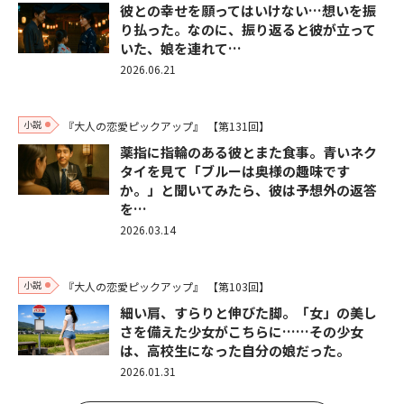
彼との幸せを願ってはいけない…想いを振
り払った。なのに、振り返ると彼が立って
いた、娘を連れて…
2026.06.21
小説
『大人の恋愛ピックアップ』
【第131回】
薬指に指輪のある彼とまた食事。青いネク
タイを見て「ブルーは奥様の趣味です
か。」と聞いてみたら、彼は予想外の返答
を…
2026.03.14
小説
『大人の恋愛ピックアップ』
【第103回】
細い肩、すらりと伸びた脚。「女」の美し
さを備えた少女がこちらに……その少女
は、高校生になった自分の娘だった。
2026.01.31