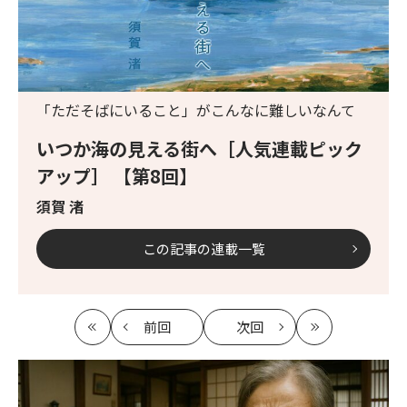
「ただそばにいること」がこんなに難しいなんて
いつか海の見える街へ［人気連載ピック
アップ］ 【第8回】
須賀 渚
この記事の連載一覧
前回
次回
最
の
の
最
初
記
記
新
事
事
へ
へ