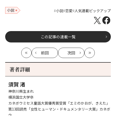
小説
小説
恋愛
人気連載ピックアップ
この記事の連載一覧
前回
次回
最
の
の
最
初
記
記
新
事
事
著者詳細
へ
へ
須賀 渚
神奈川県生まれ
横浜国立大学卒
カネボウミセス童話大賞優秀賞受賞「エミのかおが、きえた」
第13回読売「女性ヒューマン・ドキュメンタリー大賞」カネボ
ウ