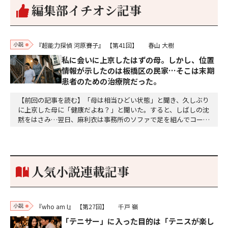
編集部イチオシ記事
小説
『超能力探偵 河原賽子』
【第41回】
春山 大樹
私に会いに上京したはずの母。しかし、位置
情報が示したのは板橋区の民家…そこは末期
患者のための治療院だった。
【前回の記事を読む】「母は相当ひどい状態」と聞き、久しぶり
に上京した母に「健康だよね？」と聞いた。すると、しばしの沈
黙をはさみ…翌日、麻利衣は事務所のソファで足を組んでコーヒ
ーを啜っていた賽子の前に右手の握り拳を固めていきなり立ちは
だかった。「何だ、そのしかめ面は。腹でも痛いのか」麻利衣が
拳を賽子に向けて突き出し、手首を回して掌を開くとそこには1
個のサイコロが握られていた。「やはり私はあなたの超…
人気小説連載記事
小説
『who am I』
【第27回】
千戸 嶺
「テニサー」に入った目的は「テニスが楽し