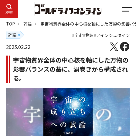
メ
検索
ニ
TOP
評論
宇宙物質界全体の中心核を軸にした万物の影響バ
ュ
ー
評論
宇宙
物理
アインシュタイン
2025.02.22
宇宙物質界全体の中心核を軸にした万物の
影響バランスの基に、渦巻きから構成され
る。