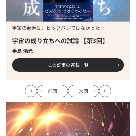
宇宙の起源は、ビッグバンではなかった――
宇宙の成り立ちへの試論 【第3回】
手島 浩光
この記事の連載一覧
前回
次回
最
の
の
最
初
記
記
新
事
事
へ
へ