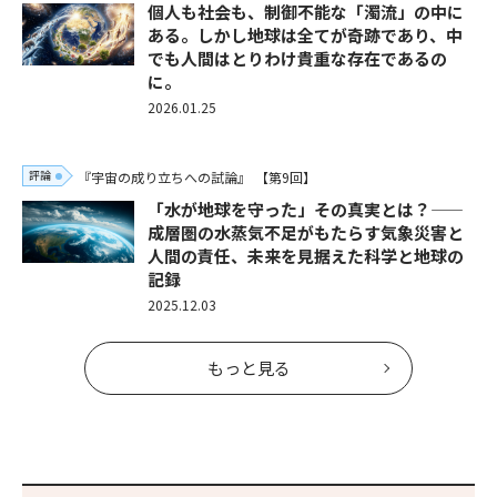
個人も社会も、制御不能な「濁流」の中に
ある。しかし地球は全てが奇跡であり、中
でも人間はとりわけ貴重な存在であるの
に。
2026.01.25
評論
『宇宙の成り立ちへの試論』
【第9回】
「水が地球を守った」その真実とは？——
成層圏の水蒸気不足がもたらす気象災害と
人間の責任、未来を見据えた科学と地球の
記録
2025.12.03
もっと見る