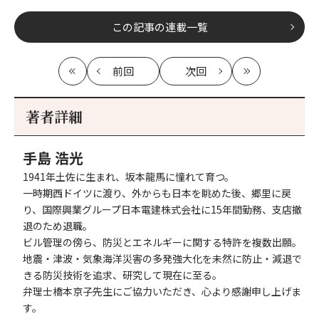
この記事の連載一覧
前回
次回
最
の
の
最
初
記
記
新
事
事
著者詳細
へ
へ
手島 浩光
1941年土佐に生まれ、坂本龍馬に憧れて育つ。
一時期西ドイツに渡り、外からも日本を眺めた後、郷里に戻
り、国際興業グループ日本電建株式会社に15年間勤務、支店撤
退のため退職。
ビル管理の傍ら、防災とエネルギーに関する特許を複数出願。
地震・津波・気象海洋災害の多発強大化を未然に防止・減退で
きる防災技術を追求、研究して現在に至る。
弁理士橋本京子先生にご協力いただき、心より感謝申し上げま
す。