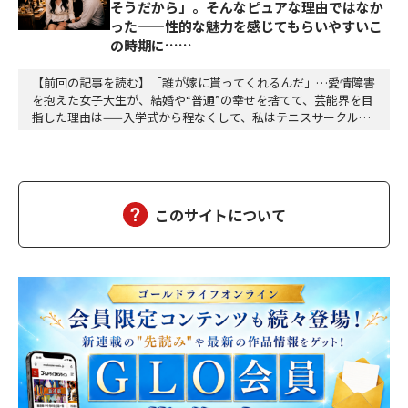
そうだから」。そんなピュアな理由ではなか
った——性的な魅力を感じてもらいやすいこ
の時期に……
【前回の記事を読む】「誰が嫁に貰ってくれるんだ」…愛情障害
を抱えた女子大生が、結婚や“普通”の幸せを捨てて、芸能界を目
指した理由は——入学式から程なくして、私はテニスサークルに
入った。テニスなんか微塵も興味はない。今までの言動を見て私
が「テニスが楽しそうだから」とかいう、見かけたちょうちょを
追いかけるような純粋無垢のピュア野郎に見えるか？選んだ理由
は打算的なものだ。そのサークルのSNSをリサーチ…
このサイトについて