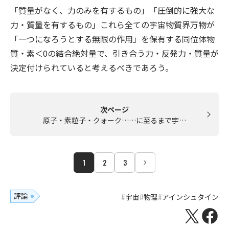
「質量がなく、力のみを有するもの」「圧倒的に強大な
力・質量を有するもの」これら全ての宇宙物質界万物が
「一つになろうとする無限の作用」を保有する同位体物
質・素＜0の結合絶対量で、引き合う力・反発力・質量が
決定付けられていると考えるべきであろう。
次ページ
原子・素粒子・クォーク……に至るまで宇…
1
2
3
評論
宇宙
物理
アインシュタイン