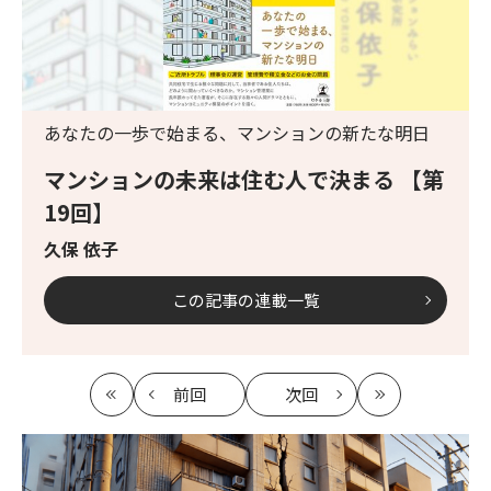
あなたの一歩で始まる、マンションの新たな明日
マンションの未来は住む人で決まる 【第
19回】
久保 依子
この記事の連載一覧
前回
次回
最
の
の
最
初
記
記
新
事
事
へ
へ