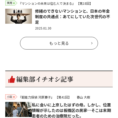
実用
『マンションの未来は住む人で決まる』
【第18回】
修繕のできないマンションと、日本の年金
制度の共通点：あてにしていた次世代の不
足
2025.01.30
もっと見る
編集部イチオシ記事
小説
『超能力探偵 河原賽子』
【第41回】
春山 大樹
私に会いに上京したはずの母。しかし、位置
情報が示したのは板橋区の民家…そこは末期
患者のための治療院だった。