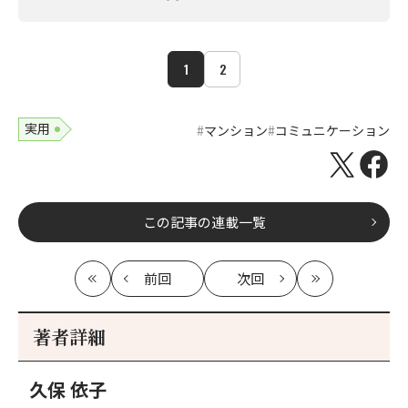
1
2
実用
マンション
コミュニケーション
この記事の連載一覧
前回
次回
最
の
の
最
初
記
記
新
事
事
著者詳細
へ
へ
久保 依子