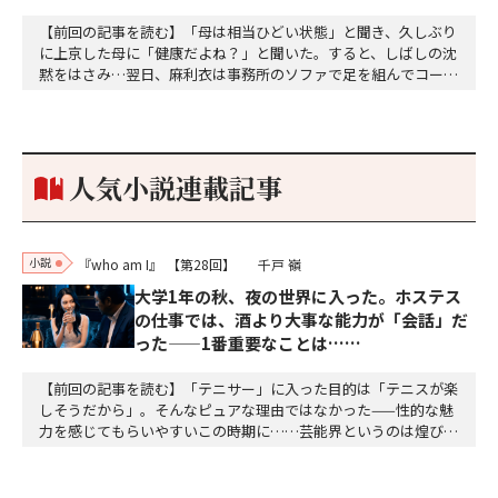
【前回の記事を読む】「母は相当ひどい状態」と聞き、久しぶり
に上京した母に「健康だよね？」と聞いた。すると、しばしの沈
黙をはさみ…翌日、麻利衣は事務所のソファで足を組んでコーヒ
ーを啜っていた賽子の前に右手の握り拳を固めていきなり立ちは
だかった。「何だ、そのしかめ面は。腹でも痛いのか」麻利衣が
拳を賽子に向けて突き出し、手首を回して掌を開くとそこには1
個のサイコロが握られていた。「やはり私はあなたの超…
人気小説連載記事
小説
『who am I』
【第28回】
千戸 嶺
大学1年の秋、夜の世界に入った。ホステス
の仕事では、酒より大事な能力が「会話」だ
った——1番重要なことは……
【前回の記事を読む】「テニサー」に入った目的は「テニスが楽
しそうだから」。そんなピュアな理由ではなかった——性的な魅
力を感じてもらいやすいこの時期に……芸能界というのは煌びや
かな一面もある一方、深く影を落とす一面もある。光が明るけれ
ば明るいほど、闇は深くなるのだ。芸能界入りを渇望する純粋な
思いを踏みにじり、芸能界デビューをダシにして条件の悪い契約