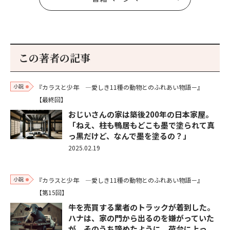
この著者の記事
小説
『カラスと少年 ―愛しき11種の動物とのふれあい物語－』
【最終回】
おじいさんの家は築後200年の日本家屋。
「ねえ、柱も鴨居もどこも墨で塗られて真
っ黒だけど、なんで墨を塗るの？」
2025.02.19
小説
『カラスと少年 ―愛しき11種の動物とのふれあい物語－』
【第15回】
牛を売買する業者のトラックが着到した。
ハナは、家の門から出るのを嫌がっていた
が、そのうち諦めたように、荷台に上っ