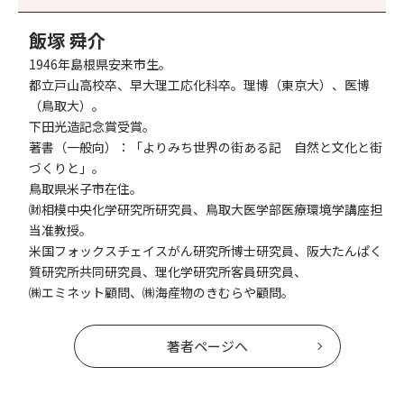
飯塚 舜介
1946年島根県安来市生。
都立戸山高校卒、早大理工応化科卒。理博（東京大）、医博
（鳥取大）。
下田光造記念賞受賞。
著書（一般向）：「よりみち世界の街ある記 自然と文化と街
づくりと」。
鳥取県米子市在住。
㈶相模中央化学研究所研究員、鳥取大医学部医療環境学講座担
当准教授。
米国フォックスチェイスがん研究所博士研究員、阪大たんぱく
質研究所共同研究員、理化学研究所客員研究員、
㈱エミネット顧問、㈱海産物のきむらや顧問。
著者ページへ