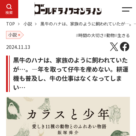
メ
検索
ニ
TOP
小説
黒牛のハナは、家族のように飼われていたが…。
ュ
ー
小説
時間の大切さ
動物
生きる
2024.11.13
黒牛のハナは、家族のように飼われていた
が…。―年を取って仔牛を産めない。耕運
機も普及し、牛の仕事はなくなってしま
い…