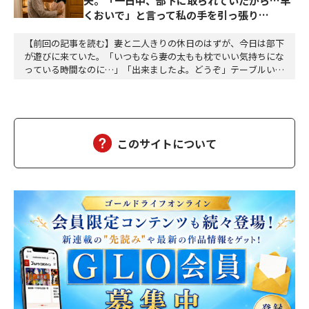
夫。「一日中、部下に取られていたから…早
くおいで」と言って私の手を引っ張り…
【前回の記事を読む】妻と二人きりの休日のはずが、今日は部下
が遊びに来ていた。「いつもなら妻の太もも枕でいい気持ちにな
っている時間なのに…」「出来ましたよ。どうぞ」テーブルいっ
ぱいにピザとパスタ。「おおー、美味しそう！」「これはパイナ
ップルと生ハムで作ってみたの。丈哉さん、パイナップル大好き
なんです」「あれ、僕も食べていいのかなぁ～、香子さん」「ご
めんなさい。どうぞ。うふふふ」「凄く、美味しかった…
このサイトについて