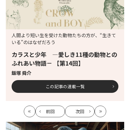
人間より短い生を受けた動物たちの方が、“生きて
いる”のはなぜだろう
カラスと少年 ―愛しき11種の動物との
ふれあい物語－ 【第14回】
飯塚 舜介
この記事の連載一覧
前回
次回
最
の
の
最
初
記
記
新
事
事