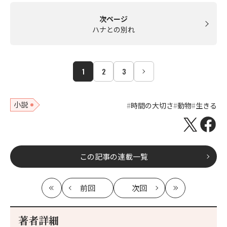
次ページ
ハナとの別れ
1
2
3
小説
時間の大切さ
動物
生きる
この記事の連載一覧
前回
次回
最
の
の
最
初
記
記
新
事
事
著者詳細
へ
へ