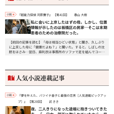
小説
『超能力探偵 河原賽子』
【第41回】
春山 大樹
私に会いに上京したはずの母。しかし、位置
情報が示したのは板橋区の民家…そこは末期
患者のための治療院だった。
【前回の記事を読む】「母は相当ひどい状態」と聞き、久しぶり
に上京した母に「健康だよね？」と聞いた。すると、しばしの沈
黙をはさみ…翌日、麻利衣は事務所のソファで足を組んでコーヒ
ーを啜っていた賽子の前に右手の握り拳を固めていきなり立ちは
だかった。「何だ、そのしかめ面は。腹でも痛いのか」麻利衣が
拳を賽子に向けて突き出し、手首を回して掌を開くとそこには1
個のサイコロが握られていた。「やはり私はあなたの超…
人気小説連載記事
小説
『夢を叶えた、バツイチ香子と最強の恋男［人気連載ピックアッ
プ］』
【第20回】
武 きき
夜、二人きりになった途端に抱きついてきた