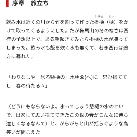
序章 旅立ち
かけひ
とい
飲み水は近くの川から竹を割って作った
掛樋
（
樋
）をか
けて取ってくるようにした。だが鞍馬山の冬の寒さは西
行の予想以上で、ある朝起きてみたら掛樋の水が凍って
しまった。飲み水も飯を炊く水も無くて、若き西行は途
方に暮れた。
「わりなしや 氷る懸樋の 水ゆゑ(へ)に 思ひ捨てて
し 春の待たるゝ」
（どうにもならないよ。氷ってしまう懸樋の水のせい
で、出家して思い捨ててきたこの世の春がこんなに待ち
遠しくなるなんて）と、がらがらと山が揺らぐような高
笑いが聞こえた。