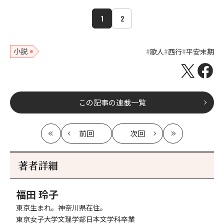
1
2
小説
歌人
西行
平安末期
この記事の連載一覧
前回
次回
最
の
の
最
初
記
記
新
事
事
著者詳細
へ
へ
福田 玲子
東京生まれ。神奈川県在住。
東京女子大学文理学部日本文学科卒業