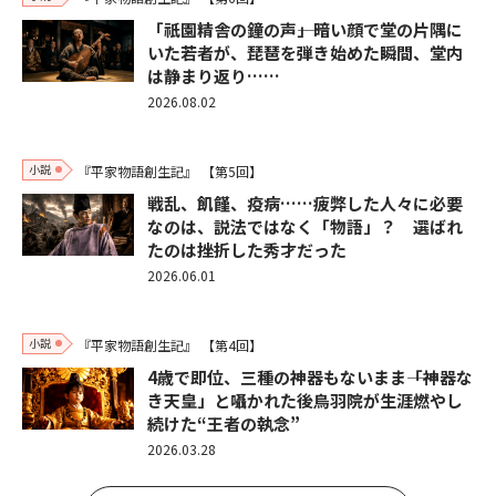
「祇園精舎の鐘の声――」暗い顔で堂の片隅に
いた若者が、琵琶を弾き始めた瞬間、堂内
は静まり返り……
2026.08.02
小説
『平家物語創生記』
【第5回】
戦乱、飢饉、疫病……疲弊した人々に必要
なのは、説法ではなく「物語」？ 選ばれ
たのは挫折した秀才だった
2026.06.01
小説
『平家物語創生記』
【第4回】
4歳で即位、三種の神器もないまま――「神器な
き天皇」と囁かれた後鳥羽院が生涯燃やし
続けた“王者の執念”
2026.03.28