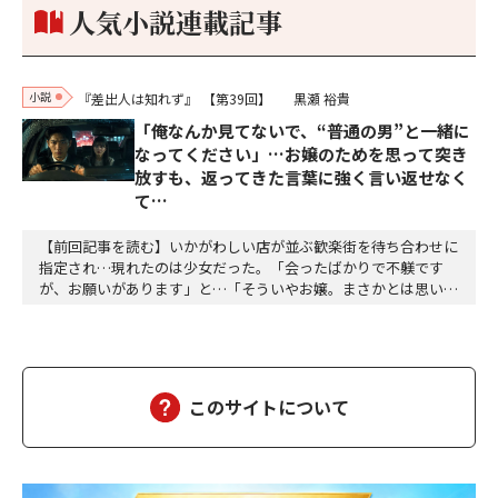
人気小説連載記事
小説
『差出人は知れず』
【第39回】
黒瀬 裕貴
「俺なんか見てないで、“普通の男”と一緒に
なってください」…お嬢のためを思って突き
放すも、返ってきた言葉に強く言い返せなく
て…
【前回記事を読む】いかがわしい店が並ぶ歓楽街を待ち合わせに
指定され…現れたのは少女だった。「会ったばかりで不躾です
が、お願いがあります」と…「そういやお嬢。まさかとは思いま
すけど、葵さんに俺たちのこと、言ってないでしょうね」「言う
わけないじゃない。今どき食えないんだからこんな稼業とっとと
畳めばいいのに」「そうすっと路頭に迷うヤツらが大勢出ますか
らねぇ」「自業自得なだけよ」「手厳しいすっねぇ。今日…
このサイトについて