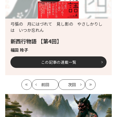
弓張の 月にはづれて 見し影の やさしかりし
は いつか忘れん
新西行物語 【第4回】
福田 玲子
この記事の連載一覧
前回
次回
最
の
の
最
初
記
記
新
事
事
へ
へ