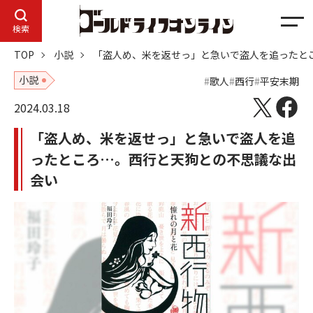
メ
検索
ニ
TOP
小説
「盗人め、米を返せっ」と急いで盗人を追ったと
ュ
ー
小説
歌人
西行
平安末期
2024.03.18
「盗人め、米を返せっ」と急いで盗人を追
ったところ…。西行と天狗との不思議な出
会い