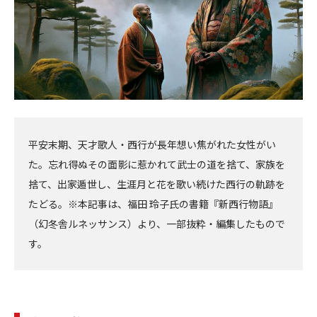
平安末期、天才歌人・西行が長年想い焦がれた女性がい
た。忘れ得ぬその面影に惹かれて武士の道を捨て、家族を
捨て、出家遁世し、生涯月と花を歌い続けた西行の軌跡を
たどる。※本記事は、福田 玲子氏の書籍『新西行物語』
（幻冬舎ルネッサンス）より、一部抜粋・編集したもので
す。