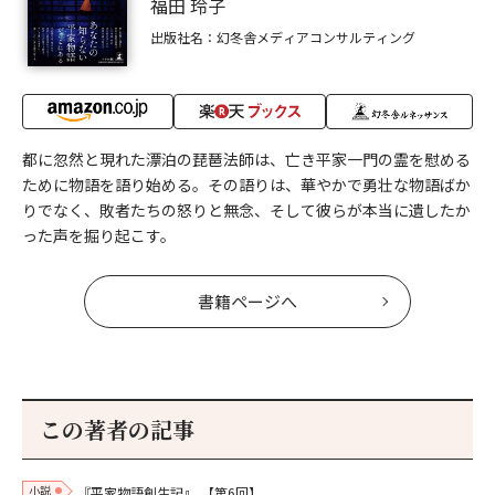
福田 玲子
出版社名：幻冬舎メディアコンサルティング
都に忽然と現れた漂泊の琵琶法師は、亡き平家一門の霊を慰める
ために物語を語り始める。その語りは、華やかで勇壮な物語ばか
りでなく、敗者たちの怒りと無念、そして彼らが本当に遺したか
った声を掘り起こす。
書籍ページへ
この著者の記事
小説
『平家物語創生記』
【第6回】