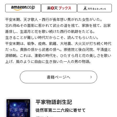
平安末期、天才歌人・西行が長年想い焦がれた女性がいた。
忘れ得ぬその面影に惹かれて武士の道を捨て、家族を捨て、出家
遁世し、生涯月と花を歌い続けた西行の軌跡をたどる。
生きることが難しい時代だからこそ、読んでもらいたい。
平安末期は、戦争、疫病、飢饉、大地震、大火災が打ち続く時代
だった。貴族の世から武者の世へ。崇徳院と後白河院、平清盛と
源頼朝。これは、激動の時代を、ひたすら月と花の美しさを歌い
上げ、風のように自由に生き抜いた一人の男の物語。
書籍ページへ
平家物語創生記
徒然草第二二六段に寄せて