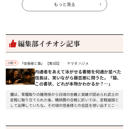
もっと見る
編集部イチオシ記事
小説
『信長様と猿』
【第5回】
ヤマダ ハジメ
内通者をあえて泳がせる――書簡を何通か並べた
信長は、笑いながら藤吉郎に問うた。「猿、
この書状、どれが本物かわかるか？…」
儂は、草履取りの雑用係から日頃の忠義と実績が認められ武士の
足軽に取り立てられた後、桶狭間の合戦に於いては、足軽組頭と
して出陣していたな。その頃の信長様との会話を想い出すとこん
な秘話があったわ。「殿、桶狭間の戦ですが、拙者も組頭として
参加しておりました。勝てる相手とは思えないほど兵の差があり
もうした。確か今川勢1万2000に対し織田勢はわずか3000あま
り。どうして勝てたのか、未だにわかりません。…