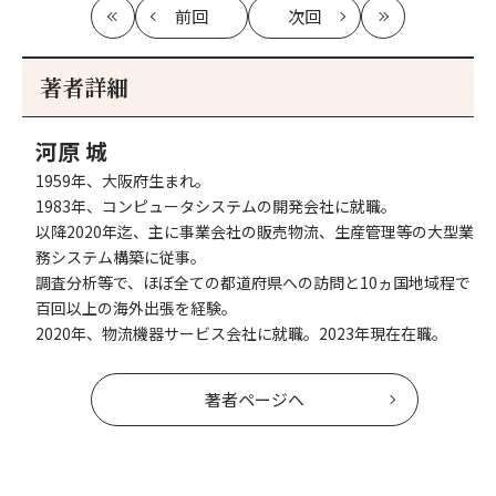
前回
次回
最
の
の
最
初
記
記
新
事
事
著者詳細
へ
へ
河原 城
1959年、大阪府生まれ。
1983年、コンピュータシステムの開発会社に就職。
以降2020年迄、主に事業会社の販売物流、生産管理等の大型業
務システム構築に従事。
調査分析等で、ほぼ全ての都道府県への訪問と10ヵ国地域程で
百回以上の海外出張を経験。
2020年、物流機器サービス会社に就職。2023年現在在職。
著者ページへ