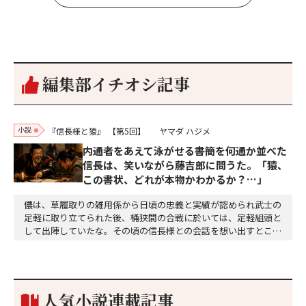
編集部イチオシ記事
小説
『信長様と猿』
【第5回】
ヤマダ ハジメ
内通者をあえて泳がせる――書簡を何通か並べた
信長は、笑いながら藤吉郎に問うた。「猿、
この書状、どれが本物かわかるか？…」
儂は、草履取りの雑用係から日頃の忠義と実績が認められ武士の
足軽に取り立てられた後、桶狭間の合戦に於いては、足軽組頭と
して出陣していたな。その頃の信長様との会話を想い出すとこん
な秘話があったわ。「殿、桶狭間の戦ですが、拙者も組頭として
参加しておりました。勝てる相手とは思えないほど兵の差があり
もうした。確か今川勢1万2000に対し織田勢はわずか3000あま
り。どうして勝てたのか、未だにわかりません。…
人気小説連載記事