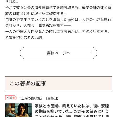
られた。
やがて彼女は夢の海外国費留学を勝ち取るも、最愛の妹の死と家
族の離散とともに理不尽に破綻する。
自身の力で生きていくことを決意した丽萍は、大連の小さな旅行
会社から、大都会上海で再起を期す——。
一人の中国人女性が混沌の時代に立ち向かい、力強く行動する、
希望を抱く若者の活劇。
書籍ページへ
この著者の記事
小説
『上海の白い雲』
【最終回】
家族との団欒に飢えていた私は、彼に安穏
の期待を抱いていた。だがその望みは叶う
ことがなかった。彼に嫌悪さえ感じてしま