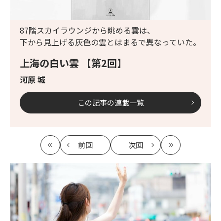
87階スカイラウンジから眺める雲は、
下から見上げる灰色の雲とはまるで異なっていた。
上海の白い雲 【第2回】
河原 城
この記事の連載一覧
前回
次回
最
の
の
最
初
記
記
新
事
事
へ
へ