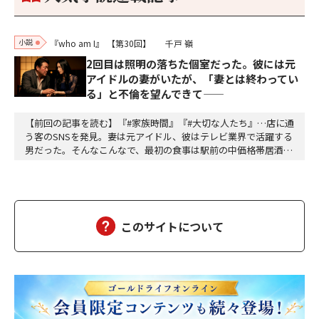
小説
『who am I』
【第30回】
千戸 嶺
2回目は照明の落ちた個室だった。彼には元
アイドルの妻がいたが、「妻とは終わってい
る」と不倫を望んできて——
【前回の記事を読む】『#家族時間』『#大切な人たち』…店に通
う客のSNSを発見。妻は元アイドル、彼はテレビ業界で活躍する
男だった。そんなこんなで、最初の食事は駅前の中価格帯居酒屋
だった。テーブル席。開けた空間。周囲の喧噪。「偶然同じ店に
来た」が成立するギリギリの曖昧さ。高畑は抜け目ない。計算し
て動いている。計算して動く人間は計算で返せばいいから怖くな
い。怖いのは無計算な人間だ。衝動で動く馬鹿と、…
このサイトについて