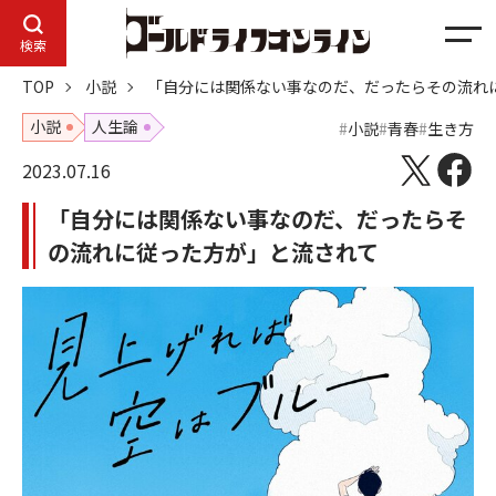
メ
検索
ニ
TOP
小説
「自分には関係ない事なのだ、だったらその流れ
ュ
ー
小説
人生論
小説
青春
生き方
2023.07.16
「自分には関係ない事なのだ、だったらそ
の流れに従った方が」と流されて