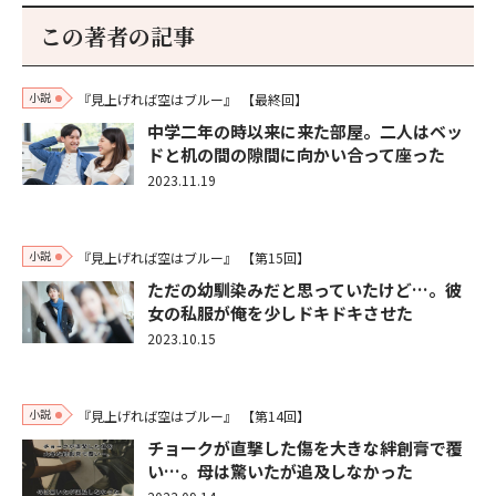
この著者の記事
小説
『見上げれば空はブルー』
【最終回】
中学二年の時以来に来た部屋。二人はベッ
ドと机の間の隙間に向かい合って座った
2023.11.19
小説
『見上げれば空はブルー』
【第15回】
ただの幼馴染みだと思っていたけど…。彼
女の私服が俺を少しドキドキさせた
2023.10.15
小説
『見上げれば空はブルー』
【第14回】
チョークが直撃した傷を大きな絆創膏で覆
い…。母は驚いたが追及しなかった