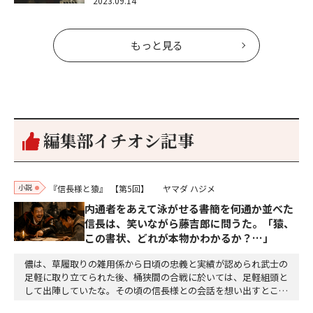
2023.09.14
もっと見る
編集部イチオシ記事
小説
『信長様と猿』
【第5回】
ヤマダ ハジメ
内通者をあえて泳がせる――書簡を何通か並べた
信長は、笑いながら藤吉郎に問うた。「猿、
この書状、どれが本物かわかるか？…」
儂は、草履取りの雑用係から日頃の忠義と実績が認められ武士の
足軽に取り立てられた後、桶狭間の合戦に於いては、足軽組頭と
して出陣していたな。その頃の信長様との会話を想い出すとこん
な秘話があったわ。「殿、桶狭間の戦ですが、拙者も組頭として