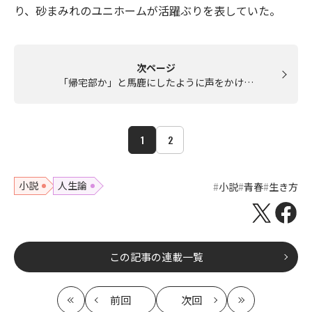
り、砂まみれのユニホームが活躍ぶりを表していた。
次ページ
「帰宅部か」と馬鹿にしたように声をかけ…
1
2
小説
人生論
小説
青春
生き方
この記事の連載一覧
前回
次回
最
の
の
最