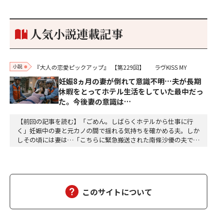
参加しておりました。勝てる相手とは思えないほど兵の差があり
もうした。確か今川勢1万2000に対し織田勢はわずか3000あま
り。どうして勝てたのか、未だにわかりません。…
人気小説連載記事
小説
『大人の恋愛ピックアップ』
【第229回】
ラヴKISS MY
妊娠8ヵ月の妻が倒れて意識不明…夫が長期
休暇をとってホテル生活をしていた最中だっ
た。今後妻の意識は…
【前回の記事を読む】「ごめん。しばらくホテルから仕事に行
く」妊娠中の妻と元カノの間で揺れる気持ちを確かめる夫。しか
しその頃には妻は…「こちらに緊急搬送された南條沙優の夫です
が、沙優は大丈夫でしょうか」「しばらくお待ちください、担当
医を呼び出しますので、そちらでお待ちください」沙優の身に大
変なことが起こっていようとは、この時は想像もつかなかった。
しばらくして、担当医の先生が俺の元にやってきた。「南…
このサイトについて