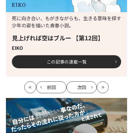
死に向き合い、もがきながらも、生きる意味を探す
少年の姿を描いた青春小説。
見上げれば空はブルー 【第12回】
EIKO
この記事の連載一覧
前回
次回
最
の
の
最
初
記
記
新
事
事
へ
へ