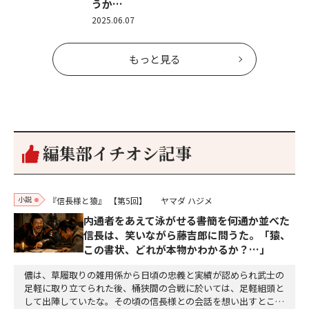
うか…
2025.06.07
もっと見る
編集部イチオシ記事
小説
『信長様と猿』
【第5回】
ヤマダ ハジメ
内通者をあえて泳がせる――書簡を何通か並べた
信長は、笑いながら藤吉郎に問うた。「猿、
この書状、どれが本物かわかるか？…」
儂は、草履取りの雑用係から日頃の忠義と実績が認められ武士の
足軽に取り立てられた後、桶狭間の合戦に於いては、足軽組頭と
して出陣していたな。その頃の信長様との会話を想い出すとこん