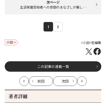
次ページ
生活保護受給者への世間のまなざしが厳し…
1
2
小説
小説
短編集
この記事の連載一覧
前回
次回
最
の
の
最
初
記
記
新
事
事
著者詳細
へ
へ