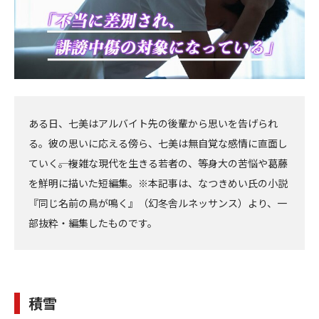
ある日、七美はアルバイト先の後輩から思いを告げられ
る。彼の思いに応える傍ら、七美は無自覚な感情に直面し
ていく――。複雑な現代を生きる若者の、等身大の苦悩や葛藤
を鮮明に描いた短編集。※本記事は、なつきめい氏の小説
『同じ名前の鳥が鳴く』（幻冬舎ルネッサンス）より、一
部抜粋・編集したものです。
積雪