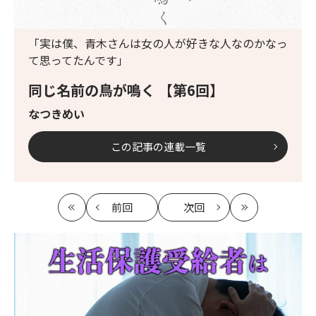
「実は僕、青木さんは女の人が好きな人なのかなっ
て思ってたんです」
同じ名前の鳥が鳴く 【第6回】
なつきめい
この記事の連載一覧
前回
次回
最
の
の
最
初
記
記
新
事
事
へ
へ