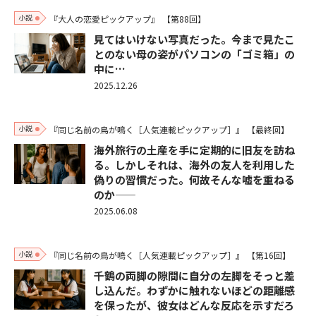
小説
『大人の恋愛ピックアップ』
【第88回】
見てはいけない写真だった。今まで見たこ
とのない母の姿がパソコンの「ゴミ箱」の
中に…
2025.12.26
小説
『同じ名前の鳥が鳴く［人気連載ピックアップ］』
【最終回】
海外旅行の土産を手に定期的に旧友を訪ね
る。しかしそれは、海外の友人を利用した
偽りの習慣だった。何故そんな嘘を重ねる
のか――
2025.06.08
小説
『同じ名前の鳥が鳴く［人気連載ピックアップ］』
【第16回】
千鶴の両脚の隙間に自分の左脚をそっと差
し込んだ。わずかに触れないほどの距離感
を保ったが、彼女はどんな反応を示すだろ