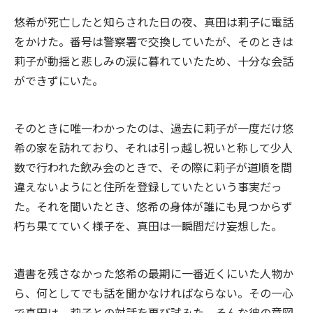
悠希が死亡したと知らされた日の夜、真田は莉子に電話
をかけた。番号は警察署で交換していたが、そのときは
莉子が動揺と悲しみの涙に暮れていたため、十分な会話
ができずにいた。
そのときに唯一わかったのは、過去に莉子が一度だけ悠
希の家を訪れており、それは引っ越し祝いと称して少人
数で行われた飲み会のときで、その際に莉子が道順を間
違えないようにと住所を登録していたという事実だっ
た。それを聞いたとき、悠希の身体が誰にも見つからず
朽ち果てていく様子を、真田は一瞬間だけ妄想した。
遺書を残さなかった悠希の最期に一番近くにいた人物か
ら、何としてでも話を聞かなければならない。その一心
で真田は、莉子との対話を再び試みた。そんな彼の意図