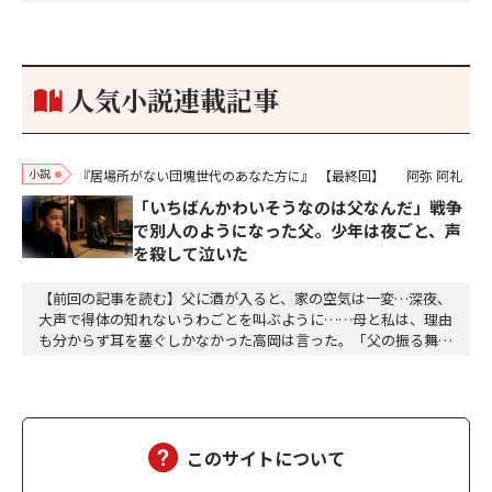
な秘話があったわ。「殿、桶狭間の戦ですが、拙者も組頭として
参加しておりました。勝てる相手とは思えないほど兵の差があり
もうした。確か今川勢1万2000に対し織田勢はわずか3000あま
り。どうして勝てたのか、未だにわかりません。…
人気小説連載記事
小説
『居場所がない団塊世代のあなた方に』
【最終回】
阿弥 阿礼
「いちばんかわいそうなのは父なんだ」戦争
で別人のようになった父。少年は夜ごと、声
を殺して泣いた
【前回の記事を読む】父に酒が入ると、家の空気は一変…深夜、
大声で得体の知れないうわごとを叫ぶように……母と私は、理由
も分からず耳を塞ぐしかなかった高岡は言った。「父の振る舞い
が悲しくて涙がこぼれてくるんだ。でも、泣きたくても、夜だか
ら声を出すわけにもいかなくて……。夜空を見上げると、星々
は、闇に無数に輝いている。赤や黄色、それにオレンジ色の星も
あるし、冷たい白く光を放つ星もある。星々は北極星を中…
このサイトについて