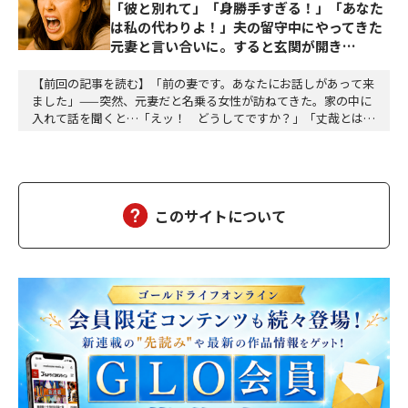
「彼と別れて」「身勝手すぎる！」「あなた
は私の代わりよ！」夫の留守中にやってきた
元妻と言い合いに。すると玄関が開き…
【前回の記事を読む】「前の妻です。あなたにお話しがあって来
ました」——突然、元妻だと名乗る女性が訪ねてきた。家の中に
入れて話を聞くと…「えッ！ どうしてですか？」「丈哉とは嫌
いで別れたわけではないの。あなたは、私の代わりなのよ！」
「違います！ あなたは勘違いをしている。丈哉さんは私のもの
です！」「はっきり言うのね。丈哉は子供が望めないのよ」「そ
れが何ですか！」「知っているのね。私は子供が欲しくて…
このサイトについて