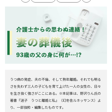
最
の
の
最
初
記
記
新
事
事
へ
へ
うつ病の発症、夫の不倫、そして熟年離婚。それでも明る
さを失わず三人の子どもを育て上げた一人の女性の、日々
を生き抜く強さがここにある。※本記事は、野沢りん氏の
著書『迷子 うつと離婚と私』（幻冬舎ルネッサンス）よ
り、一部抜粋・編集したものです。