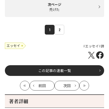
次ページ
禿げた
1
2
エッセイ
エッセイ
詩
この記事の連載一覧
前回
次回
最
の
の
最
初
記
記
新
事
事
著者詳細
へ
へ