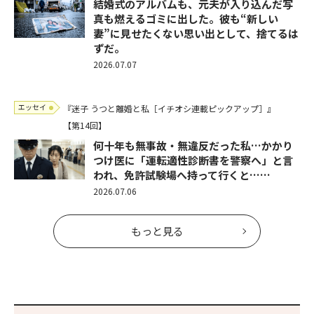
結婚式のアルバムも、元夫が入り込んだ写
真も燃えるゴミに出した。彼も“新しい
妻”に見せたくない思い出として、捨てるは
ずだ。
2026.07.07
エッセイ
『迷子 うつと離婚と私［イチオシ連載ピックアップ］』
【第14回】
何十年も無事故・無違反だった私…かかり
つけ医に「運転適性診断書を警察へ」と言
われ、免許試験場へ持って行くと……
2026.07.06
もっと見る