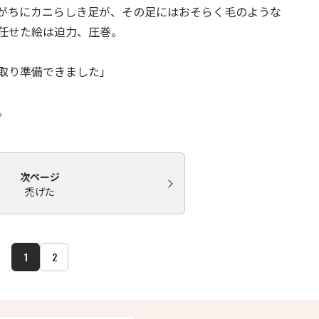
がちにカニらしき足が、その足にはおそらく毛のような
任せた絵は迫力、圧巻。
取り準備できました」
兄。
次ページ
禿げた
1
2