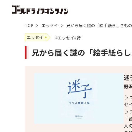
TOP
エッセイ
兄から届く謎の「絵手紙らしきも
エッセイ
エッセイ
詩
兄から届く謎の「絵手紙らし
迷
野沢
う
セ
う
「
人