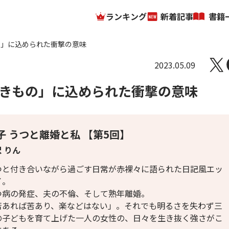
ランキング
新着記事
書籍
の」に込められた衝撃の意味
2023.05.09
きもの」に込められた衝撃の意味
子 うつと離婚と私 【第5回】
 りん
つと付き合いながら過ごす日常が赤裸々に語られた日記風エッ
イ。
つ病の発症、夫の不倫、そして熟年離婚。
苦あれば苦あり、楽などはない」。それでも明るさを失わず三
の子どもを育て上げた一人の女性の、日々を生き抜く強さがこ