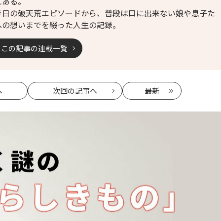
にある。
き日の破天荒エピソードから、普段は口に出来ない娘や息子た
への想いまでを綴った人生の記録。
この記事の連載一覧
へ
次回
の記事へ
最新