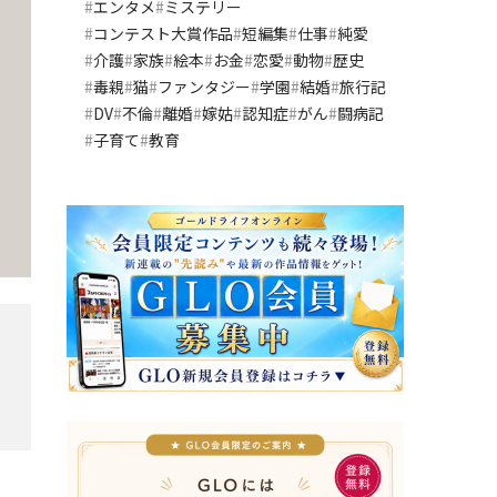
エンタメ
ミステリー
コンテスト大賞作品
短編集
仕事
純愛
介護
家族
絵本
お金
恋愛
動物
歴史
毒親
猫
ファンタジー
学園
結婚
旅行記
DV
不倫
離婚
嫁姑
認知症
がん
闘病記
子育て
教育