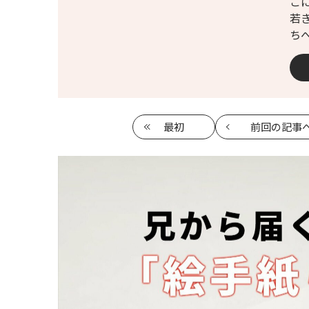
こ
若
ち
最初
前回
の記事