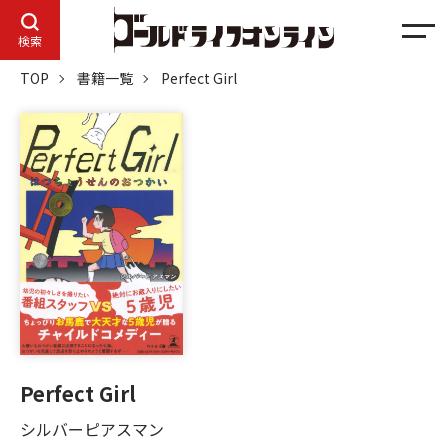
メ
検索
ニ
TOP
書籍一覧
Perfect Girl
ュ
ー
Perfect Girl
シルバーピアスマン