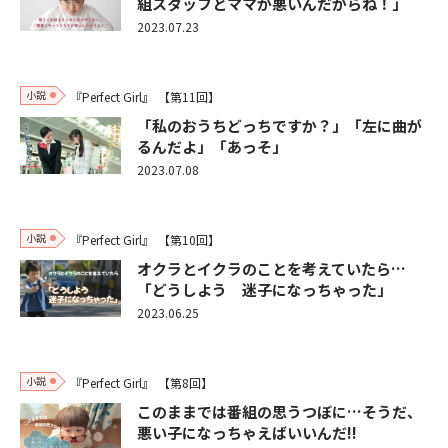
組スタッフとママが悪いんだからね！」
2023.07.23
小説
『Perfect Girl』
【第11回】
「私のおうちどっちですか？」「左に曲が
るんだよ」「あっそ」
2023.07.08
小説
『Perfect Girl』
【第10回】
オクラとイクラのことを考えていたら…
「どうしよう 迷子になっちゃった」
2023.06.25
小説
『Perfect Girl』
【第8回】
このままでは番組の思うつぼに…そうだ、
悪い子になっちゃえばいいんだ!!