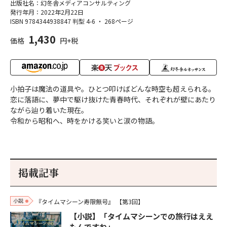
出版社名：幻冬舎メディアコンサルティング
発行年月：2022年2月22日
ISBN 9784344938847
判型 4-6
・
268ページ
1,430
価格
円+税
小拍子は魔法の道具や。ひとつ叩けばどんな時空も超えられる。
恋に落語に、夢中で駆け抜けた青春時代、それぞれが壁にあたり
ながら辿り着いた現在。
令和から昭和へ、時をかける笑いと涙の物語。
掲載記事
小説
『タイムマシーン寿限無号』
【第3回】
【小説】「タイムマシーンでの旅行はええ
もんですね」