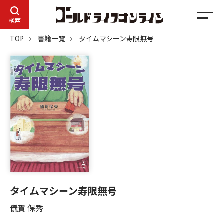
メ
検索
ニ
TOP
書籍一覧
タイムマシーン寿限無号
ュ
ー
タイムマシーン寿限無号
儀賀 保秀